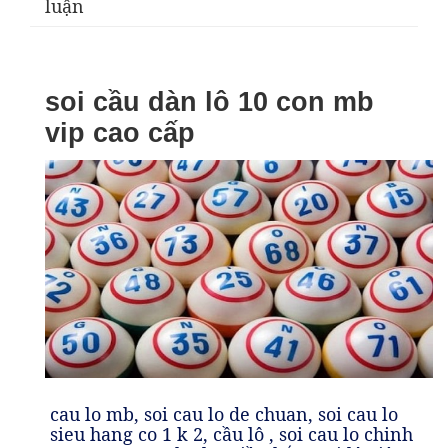
ở
luận
soi
cầu
bạch
thủ
soi cầu dàn lô 10 con mb
đề
mb
vip cao cấp
vip
cao
cấp
cau lo mb, soi cau lo de chuan, soi cau lo
sieu hang co 1 k 2, cầu lô , soi cau lo chinh