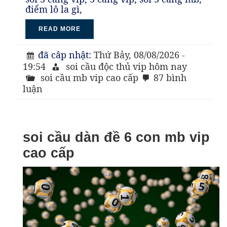
điểm lô la gì,
READ MORE
đã câp nhật:
Thứ Bảy, 08/08/2026 -
19:54
soi cầu độc thủ vip hôm nay
soi cầu mb vip cao cấp
87 bình
ở
luận
soi
cầu
song
thủ
soi cầu dàn đề 6 con mb vip
3
càng
cao cấp
mb
vip
cao
cấp