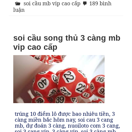
soi cầu mb vip cao cấp
189 bình
ở
luận
soi
cầu
bạch
thủ
soi cầu song thủ 3 càng mb
lô
kép
vip cao cấp
mb
vip
cao
cấp
trúng 10 điểm lô được bao nhiêu tiền, 3
càng miền bắc hôm nay, soi cau 3 cang
mb, dự đoán 3 càng, nuoiloto com 3 cang,
soi 3 cang vip, 3 càng vip, soi 3 càng mb,