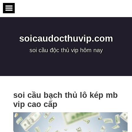
Skip
to
content
s
o
i
c
a
u
d
o
c
t
h
u
v
i
p
.
c
o
m
s
o
i
c
ầ
u
đ
ộ
c
t
h
ủ
v
i
p
h
ô
m
n
a
y
soi cầu bạch thủ lô kép mb
vip cao cấp