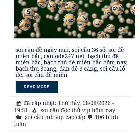
soi cầu đề ngày mai, soi cầu 36 số, soi đề
miền bắc, caulode247 net, bạch thủ đề
miền bắc, bạch thủ đề miền bắc hôm nay,
bach thu 3cang, dàn đề 3 càng, soi cầu lô
de, soi cầu đề miền
READ MORE
đã câp nhật:
Thứ Bảy, 08/08/2026 -
19:51
soi cầu độc thủ vip hôm nay
soi cầu mb vip cao cấp
106 bình
ở
luận
soi
cầu