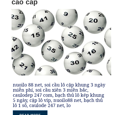
con
cao cấp
mb
vip
cao
cấp
nuoilo 88 net, soi cầu lô cặp khung 3 ngày
miễn phí, soi cầu xiên 3 miền bắc,
caulodep 247 com, bạch thủ lô kép khung
5 ngày, cặp lô vip, nuoilo88 net, bạch thủ
lô 1 số, caulode 247 net, lo