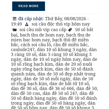
READ MORE
đã câp nhật:
Thứ Bảy, 08/08/2026 -
19:49
soi cầu độc thủ vip hôm nay
soi cầu mb vip cao cấp
50 số bất
bại
,
bach thu de hom nay
,
bach thu de
mien bac hom nay
,
bạch thủ đề miền
bắc
,
cách soi cầu lô
,
cầu đề miền bắc
,
caulode247
,
dàn 10 số khung 3 ngày
,
dàn
3 càng 10 số
,
dàn 3 càng 10 số khung 3
ngày
,
dàn de 10 số ngày hôm nay
,
dàn de
10 số rồng bạch kim
,
dàn de 20 số nuôi
ngày rồng bạch kim
,
dàn de 50 số đánh
quanh năm
,
dàn de 50 số đẹp nhất trong
ngày
,
dàn de 50 số mỗi ngày
,
dàn de 50
số rồng bạch kim
,
dàn de bất tử 10 số
,
dàn đề 30 số
,
dàn đề 36 số 666
,
dàn đề 50
,
dàn đề 50 con
,
dàn đề 50 số 247
,
dàn đề
50 số đánh hàng ngày
,
dàn đề 50 số đánh
trong ngày
,
dàn đề 50 số hàng ngày
,
dàn
đề 50 số hôm nay
,
dàn đề 50 số khung 3