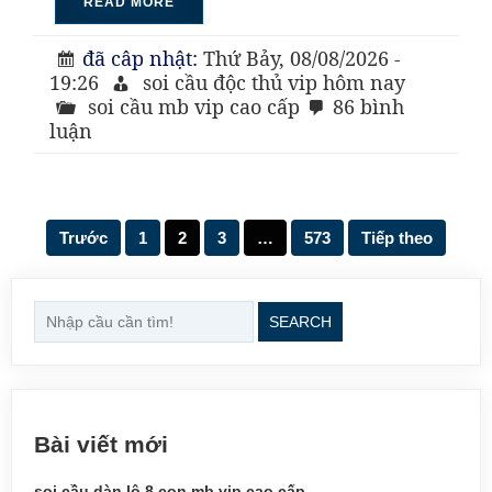
READ MORE
đã câp nhật:
Thứ Bảy, 08/08/2026 -
19:26
soi cầu độc thủ vip hôm nay
soi cầu mb vip cao cấp
86 bình
ở
luận
soi
cầu
bạch
thủ
Phân
lô
Trước
1
2
3
…
573
Tiếp theo
trang
2
nháy
bài
mb
viết
SEARCH
vip
cao
cấp
Bài viết mới
soi cầu dàn lô 8 con mb vip cao cấp