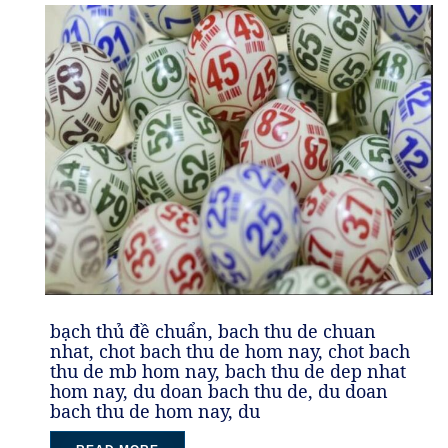
vip
cao
cấp
bạch thủ đề chuẩn, bach thu de chuan
nhat, chot bach thu de hom nay, chot bach
thu de mb hom nay, bach thu de dep nhat
hom nay, du doan bach thu de, du doan
bach thu de hom nay, du