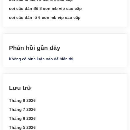
soi cầu dàn đề 8 con mb vip cao cấp
soi cầu dàn lô 6 con mb vip cao cấp
Phản hồi gần đây
Không có bình luận nào để hiển thị.
Lưu trữ
Tháng 8 2026
Tháng 7 2026
Tháng 6 2026
Tháng 5 2026