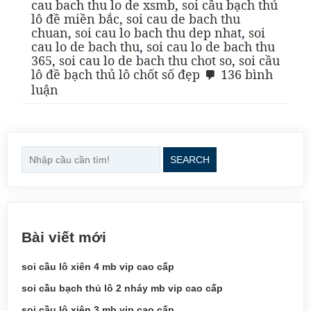
cau bach thu lo de xsmb
,
soi cầu bạch thủ
lô đề miền bắc
,
soi cau de bach thu
chuan
,
soi cau lo bach thu dep nhat
,
soi
cau lo de bach thu
,
soi cau lo de bach thu
365
,
soi cau lo de bach thu chot so
,
soi cầu
lô đề bạch thủ lô chốt số đẹp
136 bình
ở
luận
soi
cầu
song
thủ
lô
SEARCH
mb
vip
cao
cấp
Bài viết mới
soi cầu lô xiên 4 mb vip cao cấp
soi cầu bạch thủ lô 2 nháy mb vip cao cấp
soi cầu lô xiên 3 mb vip cao cấp