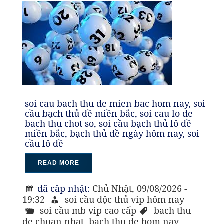
soi cau bach thu de mien bac hom nay, soi
cầu bạch thủ đề miền bắc, soi cau lo de
bach thu chot so, soi cầu bạch thủ lô đề
miền bắc, bạch thủ đề ngày hôm nay, soi
cầu lô đề
READ MORE
đã câp nhật:
Chủ Nhật, 09/08/2026 -
19:32
soi cầu độc thủ vip hôm nay
soi cầu mb vip cao cấp
bach thu
de chuan nhat
,
bach thu de hom nay
,