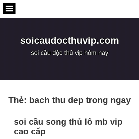
Skip
to
content
s
o
i
c
a
u
d
o
c
t
h
u
v
i
p
.
c
o
m
s
o
i
c
ầ
u
đ
ộ
c
t
h
ủ
v
i
p
h
ô
m
n
a
y
Thẻ:
bach thu dep trong ngay
soi cầu song thủ lô mb vip
cao cấp