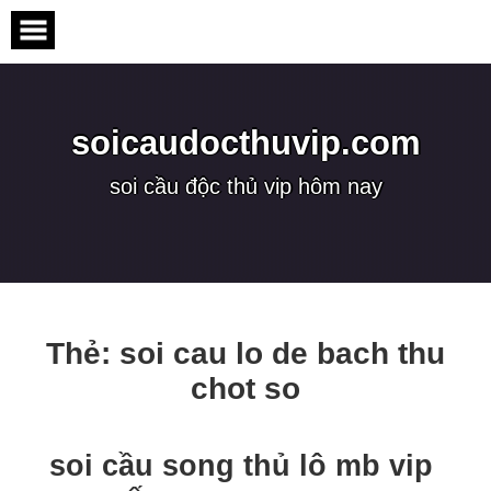
Skip
to
content
s
o
i
c
a
u
d
o
c
t
h
u
v
i
p
.
c
o
m
s
o
i
c
ầ
u
đ
ộ
c
t
h
ủ
v
i
p
h
ô
m
n
a
y
Thẻ:
soi cau lo de bach thu
chot so
soi cầu song thủ lô mb vip