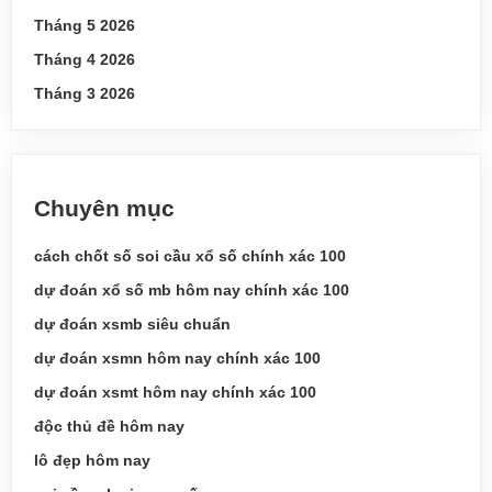
Tháng 5 2026
Tháng 4 2026
Tháng 3 2026
Chuyên mục
cách chốt số soi cầu xổ số chính xác 100
dự đoán xổ số mb hôm nay chính xác 100
dự đoán xsmb siêu chuẩn
dự đoán xsmn hôm nay chính xác 100
dự đoán xsmt hôm nay chính xác 100
độc thủ đề hôm nay
lô đẹp hôm nay