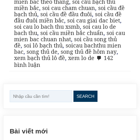
mien bac theo thang
,
soi cầu bạch thủ
miền bắc
,
soi cau cham chuan
,
soi cầu đề
bạch thủ
,
soi cầu đề đầu đuôi
,
soi cầu đề
đầu đuôi miền bắc
,
soi cau giai dac biet
,
soi cau lo bach thu xsmb
,
soi cau lo de
bach thu
,
soi cầu miền bắc chuẩn
,
soi cau
mien bac chuan nhat
,
soi cầu song thủ
đề
,
soi lô bạch thủ
,
soicau bachthu mien
bac
,
song thủ de
,
song thủ đề hôm nay
,
xem bạch thủ lô đề
,
xem lo de
142
ở
bình luận
soi
cầu
song
thủ
đề
SEARCH
mb
vip
cao
cấp
Bài viết mới