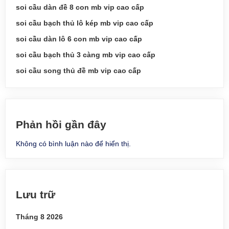
soi cầu dàn đề 8 con mb vip cao cấp
soi cầu bạch thủ lô kép mb vip cao cấp
soi cầu dàn lô 6 con mb vip cao cấp
soi cầu bạch thủ 3 càng mb vip cao cấp
soi cầu song thủ đề mb vip cao cấp
Phản hồi gần đây
Không có bình luận nào để hiển thị.
Lưu trữ
Tháng 8 2026