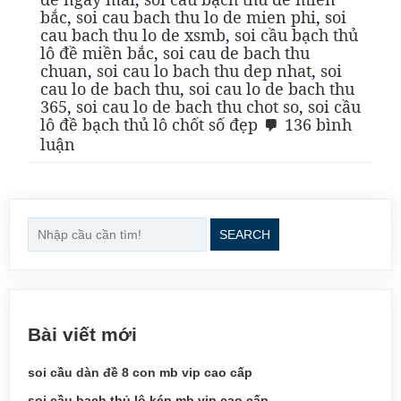
bắc
,
soi cau bach thu lo de mien phi
,
soi
cau bach thu lo de xsmb
,
soi cầu bạch thủ
lô đề miền bắc
,
soi cau de bach thu
chuan
,
soi cau lo bach thu dep nhat
,
soi
cau lo de bach thu
,
soi cau lo de bach thu
365
,
soi cau lo de bach thu chot so
,
soi cầu
lô đề bạch thủ lô chốt số đẹp
136 bình
ở
luận
soi
cầu
song
thủ
lô
SEARCH
mb
vip
cao
cấp
Bài viết mới
soi cầu dàn đề 8 con mb vip cao cấp
soi cầu bạch thủ lô kép mb vip cao cấp