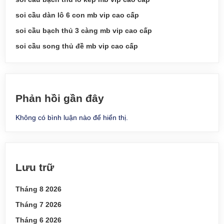
soi cầu dàn lô 6 con mb vip cao cấp
soi cầu bạch thủ 3 càng mb vip cao cấp
soi cầu song thủ đề mb vip cao cấp
Phản hồi gần đây
Không có bình luận nào để hiển thị.
Lưu trữ
Tháng 8 2026
Tháng 7 2026
Tháng 6 2026