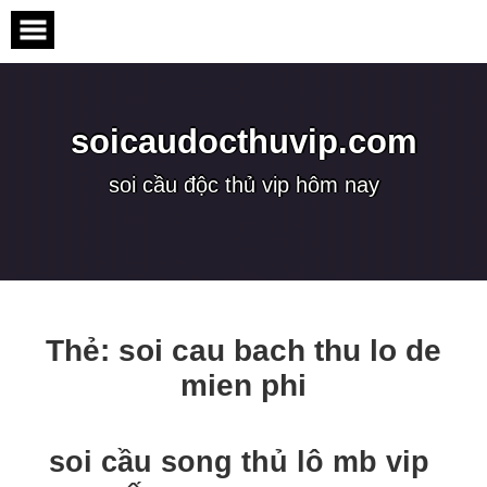
Skip
to
content
s
o
i
c
a
u
d
o
c
t
h
u
v
i
p
.
c
o
m
s
o
i
c
ầ
u
đ
ộ
c
t
h
ủ
v
i
p
h
ô
m
n
a
y
Thẻ:
soi cau bach thu lo de
mien phi
soi cầu song thủ lô mb vip