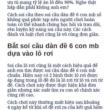
ưu tú mang tỷ lệ ăn lô đến 90%. Nghe thật
hấp dẫn phải không anh em?
Cách soi cầu theo soi cầu dàn đề 6 con mb số
không quá phức tạp nên người chơi hoàn
toàn có thể nhanh chóng học hỏi và trau dồi,
rèn luyện kỹ năng soi cầu này. Các cách
đánh và luật chơi cũng là vô cùng đơn giản.
Bắt soi cầu dàn đề 6 con mb
dựa vào lô rơi
Soi cầu lô rơi cũng là một cách hiệu quả để
anh em tìm được soi cầu dàn đề 6 con mb
chuẩn. Hiện nay có 2 hình thức lô rơi được
áp dụng trong lô đề đó là lô rơi từ lô và rơi từ
đề. Cách chơi này được thực hiện khá đơn
giản nhưng xác suất tìm ra con số chính xác
cũng rất cao.
Cách chơi này thường xuất hiện sau khoảng
4 ngày kể từ khi số đề rơi ra của kết quả hôm