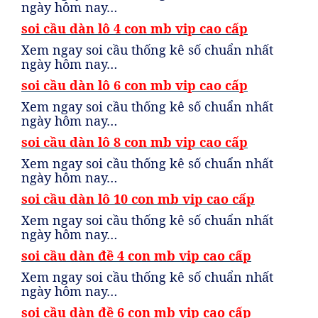
ngày hôm nay…
soi cầu dàn lô 4 con mb vip cao cấp
Xem ngay soi cầu thống kê số chuẩn nhất
ngày hôm nay…
soi cầu dàn lô 6 con mb vip cao cấp
Xem ngay soi cầu thống kê số chuẩn nhất
ngày hôm nay…
soi cầu dàn lô 8 con mb vip cao cấp
Xem ngay soi cầu thống kê số chuẩn nhất
ngày hôm nay…
soi cầu dàn lô 10 con mb vip cao cấp
Xem ngay soi cầu thống kê số chuẩn nhất
ngày hôm nay…
soi cầu dàn đề 4 con mb vip cao cấp
Xem ngay soi cầu thống kê số chuẩn nhất
ngày hôm nay…
soi cầu dàn đề 6 con mb vip cao cấp