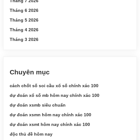
Tháng 7 2026
Tháng 6 2026
Tháng 5 2026
Tháng 4 2026
Tháng 3 2026
Chuyên mục
cách chốt số soi cầu xổ số chính xác 100
dự đoán xổ số mb hôm nay chính xác 100
dự đoán xsmb siêu chuẩn
dự đoán xsmn hôm nay chính xác 100
dự đoán xsmt hôm nay chính xác 100
độc thủ đề hôm nay