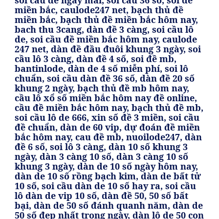
soi cầu đề ngày mai, soi cầu 36 số, soi đề
miền bắc, caulode247 net, bạch thủ đề
miền bắc, bạch thủ đề miền bắc hôm nay,
bach thu 3cang, dàn đề 3 càng, soi cầu lô
de, soi cầu đề miền bắc hôm nay, caulode
247 net, dàn đề đầu đuôi khung 3 ngày, soi
cầu lô 3 càng, dàn đề 4 số, soi đề mb,
bantinlode, dàn de 4 số miễn phí, soi lô
chuẩn, soi cầu dàn đề 36 số, dàn đề 20 số
khung 2 ngày, bạch thủ đề mb hôm nay,
cầu lô xổ số miền bắc hôm nay đề online,
cầu đề miền bắc hôm nay, bạch thủ đề mb,
soi cầu lô de 666, xin số đề 3 miền, soi cầu
đề chuẩn, dàn de 60 vip, dự đoán đề miền
bắc hôm nay, cau đề mb, nuoilode247, dàn
đề 6 số, soi lô 3 càng, dàn 10 số khung 3
ngày, dàn 3 càng 10 số, dàn 3 càng 10 số
khung 3 ngày, dàn de 10 số ngày hôm nay,
dàn de 10 số rồng bạch kim, dàn de bất tử
10 số, soi cầu dàn de 10 số hay ra, soi cầu
lô dàn de vip 10 số, dàn đề 50, 50 số bất
bại, dàn de 50 số đánh quanh năm, dàn de
50 số đẹp nhất trong ngày, dàn lô de 50 con