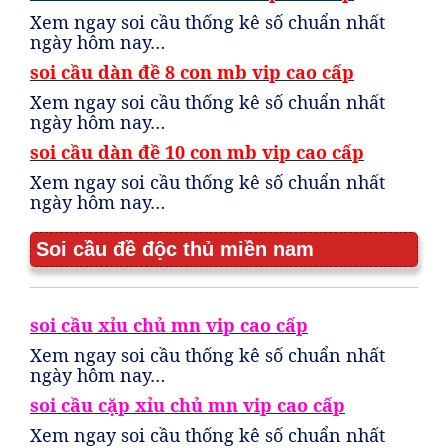
Xem ngay soi cầu thống kê số chuẩn nhất
ngày hôm nay…
soi cầu dàn đề 8 con mb vip cao cấp
Xem ngay soi cầu thống kê số chuẩn nhất
ngày hôm nay…
soi cầu dàn đề 10 con mb vip cao cấp
Xem ngay soi cầu thống kê số chuẩn nhất
ngày hôm nay…
Soi cầu đề độc thủ miền nam
soi cầu xỉu chủ mn vip cao cấp
Xem ngay soi cầu thống kê số chuẩn nhất
ngày hôm nay…
soi cầu cặp xỉu chủ mn vip cao cấp
Xem ngay soi cầu thống kê số chuẩn nhất