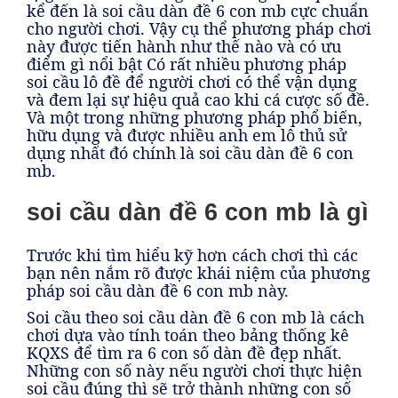
kể đến là soi cầu dàn đề 6 con mb cực chuẩn
cho người chơi. Vậy cụ thể phương pháp chơi
này được tiến hành như thế nào và có ưu
điểm gì nổi bật Có rất nhiều phương pháp
soi cầu lô đề để người chơi có thể vận dụng
và đem lại sự hiệu quả cao khi cá cược số đề.
Và một trong những phương pháp phổ biến,
hữu dụng và được nhiều anh em lô thủ sử
dụng nhất đó chính là soi cầu dàn đề 6 con
mb.
soi cầu dàn đề 6 con mb là gì
Trước khi tìm hiểu kỹ hơn cách chơi thì các
bạn nên nắm rõ được khái niệm của phương
pháp soi cầu dàn đề 6 con mb này.
Soi cầu theo soi cầu dàn đề 6 con mb là cách
chơi dựa vào tính toán theo bảng thống kê
KQXS để tìm ra 6 con số dàn đề đẹp nhất.
Những con số này nếu người chơi thực hiện
soi cầu đúng thì sẽ trở thành những con số