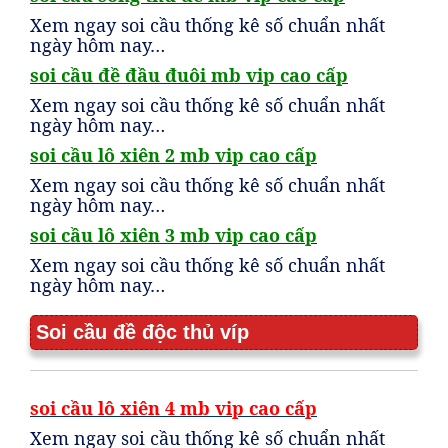
Xem ngay soi cầu thống kê số chuẩn nhất
ngày hôm nay…
soi cầu đề đầu đuôi mb vip cao cấp
Xem ngay soi cầu thống kê số chuẩn nhất
ngày hôm nay…
soi cầu lô xiên 2 mb vip cao cấp
Xem ngay soi cầu thống kê số chuẩn nhất
ngày hôm nay…
soi cầu lô xiên 3 mb vip cao cấp
Xem ngay soi cầu thống kê số chuẩn nhất
ngày hôm nay…
Soi cầu đề độc thủ víp
soi cầu lô xiên 4 mb vip cao cấp
Xem ngay soi cầu thống kê số chuẩn nhất