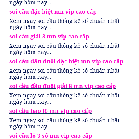
ngày hôm nay…
soi cầu đặc biệt mn vip cao cấp
Xem ngay soi cầu thống kê số chuẩn nhất
ngày hôm nay…
soi cầu giải 8 mn vip cao cấp
Xem ngay soi cầu thống kê số chuẩn nhất
ngày hôm nay…
soi cầu đầu đuôi đặc biệt mn vip cao cấp
Xem ngay soi cầu thống kê số chuẩn nhất
ngày hôm nay…
soi cầu đầu đuôi giải 8 mn vip cao cấp
Xem ngay soi cầu thống kê số chuẩn nhất
ngày hôm nay…
soi cầu bao lô mn vip cao cấp
Xem ngay soi cầu thống kê số chuẩn nhất
ngày hôm nay…
soi cầu lô 3 số mn vip cao cấp