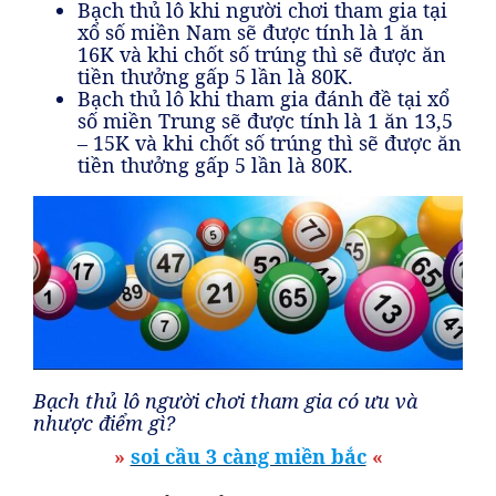
Bạch thủ lô khi người chơi tham gia tại
xổ số miền Nam sẽ được tính là 1 ăn
16K và khi chốt số trúng thì sẽ được ăn
tiền thưởng gấp 5 lần là 80K.
Bạch thủ lô khi tham gia đánh đề tại xổ
số miền Trung sẽ được tính là 1 ăn 13,5
– 15K và khi chốt số trúng thì sẽ được ăn
tiền thưởng gấp 5 lần là 80K.
Bạch thủ lô người chơi tham gia có ưu và
nhược điểm gì?
»
soi cầu 3 càng miền bắc
«