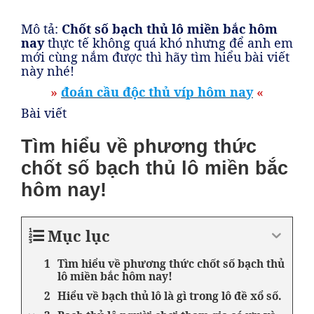
Mô tả:
Chốt số bạch thủ lô miền bắc hôm
nay
thực tế không quá khó nhưng để anh em
mới cùng nắm được thì hãy tìm hiểu bài viết
này nhé!
»
đoán cầu độc thủ víp hôm nay
«
Bài viết
Tìm hiểu về phương thức
chốt số bạch thủ lô miền bắc
hôm nay!
Mục lục
Tìm hiểu về phương thức chốt số bạch thủ
lô miền bắc hôm nay!
Hiểu về bạch thủ lô là gì trong lô đề xổ số.