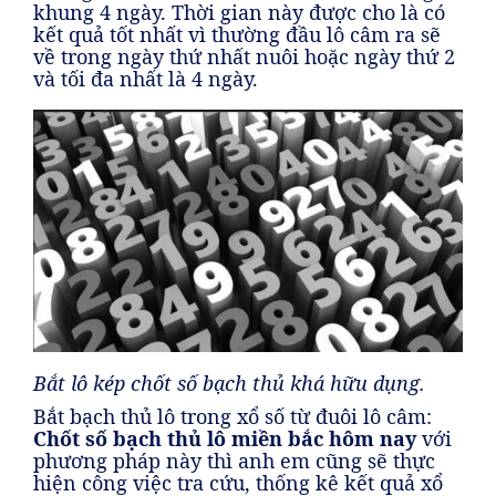
khung 4 ngày. Thời gian này được cho là có
kết quả tốt nhất vì thường đầu lô câm ra sẽ
về trong ngày thứ nhất nuôi hoặc ngày thứ 2
và tối đa nhất là 4 ngày.
Bắt lô kép chốt số bạch thủ khá hữu dụng.
Bắt bạch thủ lô trong xổ số từ đuôi lô câm:
Chốt số bạch thủ lô miền bắc hôm nay
với
phương pháp này thì anh em cũng sẽ thực
hiện công việc tra cứu, thống kê kết quả xổ