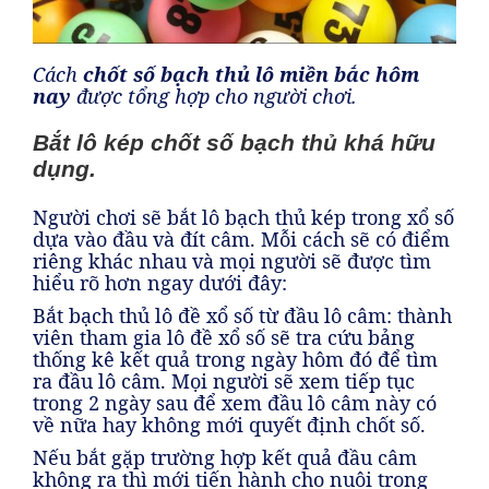
Cách
chốt số bạch thủ lô miền bắc hôm
nay
được tổng hợp cho người chơi.
Bắt lô kép chốt số bạch thủ khá hữu
dụng.
Người chơi sẽ bắt lô bạch thủ kép trong xổ số
dựa vào đầu và đít câm. Mỗi cách sẽ có điểm
riêng khác nhau và mọi người sẽ được tìm
hiểu rõ hơn ngay dưới đây:
Bắt bạch thủ lô đề xổ số từ đầu lô câm: thành
viên tham gia lô đề xổ số sẽ tra cứu bảng
thống kê kết quả trong ngày hôm đó để tìm
ra đầu lô câm. Mọi người sẽ xem tiếp tục
trong 2 ngày sau để xem đầu lô câm này có
về nữa hay không mới quyết định chốt số.
Nếu bắt gặp trường hợp kết quả đầu câm
không ra thì mới tiến hành cho nuôi trong