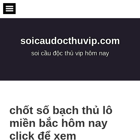
Skip
to
content
s
o
i
c
a
u
d
o
c
t
h
u
v
i
p
.
c
o
m
s
o
i
c
ầ
u
đ
ộ
c
t
h
ủ
v
i
p
h
ô
m
n
a
y
chốt số bạch thủ lô
miền bắc hôm nay
click để xem