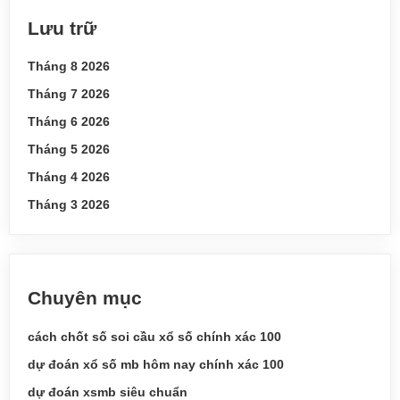
Lưu trữ
Tháng 8 2026
Tháng 7 2026
Tháng 6 2026
Tháng 5 2026
Tháng 4 2026
Tháng 3 2026
Chuyên mục
cách chốt số soi cầu xổ số chính xác 100
dự đoán xổ số mb hôm nay chính xác 100
dự đoán xsmb siêu chuẩn