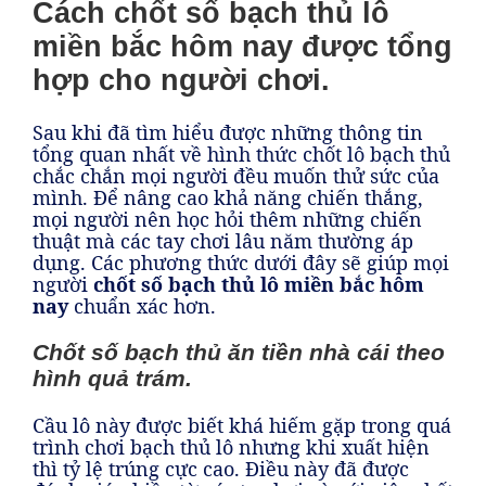
Cách chốt số bạch thủ lô
miền bắc hôm nay được tổng
hợp cho người chơi.
Sau khi đã tìm hiểu được những thông tin
tổng quan nhất về hình thức chốt lô bạch thủ
chắc chắn mọi người đều muốn thử sức của
mình. Để nâng cao khả năng chiến thắng,
mọi người nên học hỏi thêm những chiến
thuật mà các tay chơi lâu năm thường áp
dụng. Các phương thức dưới đây sẽ giúp mọi
người
chốt số bạch thủ lô miền bắc hôm
nay
chuẩn xác hơn.
Chốt số bạch thủ ăn tiền nhà cái theo
hình quả trám.
Cầu lô này được biết khá hiếm gặp trong quá
trình chơi bạch thủ lô nhưng khi xuất hiện
thì tỷ lệ trúng cực cao. Điều này đã được