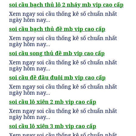
soi cầu bạch thủ lô 2 nháy mb vip cao cấp
Xem ngay soi cầu thống kê số chuẩn nhất
ngày hôm nay…
soi cầu bạch thủ đề mb vip cao cấp
Xem ngay soi cầu thống kê số chuẩn nhất
ngày hôm nay…
soi cầu song thủ đề mb vip cao cấp
Xem ngay soi cầu thống kê số chuẩn nhất
ngày hôm nay…
soi cầu đề đầu đuôi mb vip cao cấp
Xem ngay soi cầu thống kê số chuẩn nhất
ngày hôm nay…
soi cầu lô xiên 2 mb vip cao cấp
Xem ngay soi cầu thống kê số chuẩn nhất
ngày hôm nay…
soi cầu lô xiên 3 mb vip cao cấp
Xem ngay soi cầu thống kê số chuẩn nhất