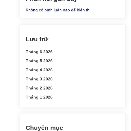
Không có bình luận nào để hiển thị.
Lưu trữ
Tháng 6 2026
Tháng 5 2026
Tháng 4 2026
Tháng 3 2026
Tháng 2 2026
Tháng 1 2026
Chuyên mục