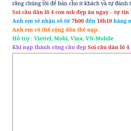
rằng chúng tôi để bán cho ít khách và tự đánh t
Soi cầu dàn lô 4 con mb
đẹp ăn ngay – tự tin 
Anh em sẽ nhận số từ
7h00
đến
18h10
hàng 
Anh em có thể cộng dồn thẻ nạp.
Hỗ trợ : Viettel, Mobi, Vina, VN-Mobile
Khi nạp thành công cầu đẹp
Soi cầu dàn lô 