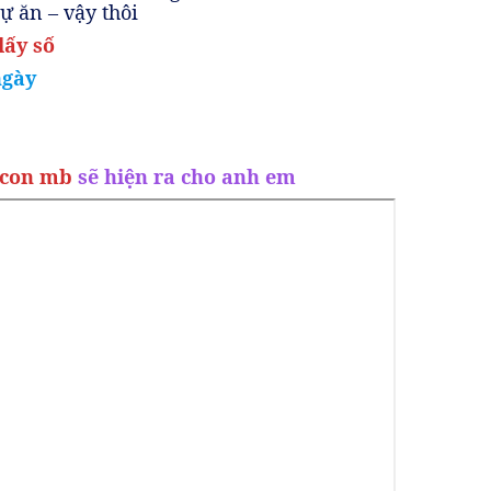
ự ăn – vậy thôi
lấy số
ngày
4 con mb
sẽ hiện ra cho anh em