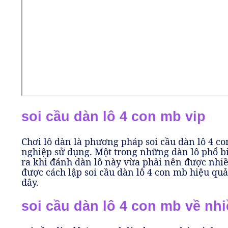
soi cầu dàn lô 4 con mb vip
Chơi lô dàn là phương pháp soi cầu dàn lô 4 
nghiệp sử dụng. Một trong những dàn lô phổ biế
ra khi đánh dàn lô này vừa phải nên được nh
được cách lập soi cầu dàn lô 4 con mb hiệu quả
đây.
soi cầu dàn lô 4 con mb về nh