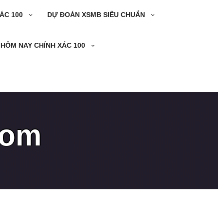
ÁC 100
DỰ ĐOÁN XSMB SIÊU CHUẨN
HÔM NAY CHÍNH XÁC 100
o
m