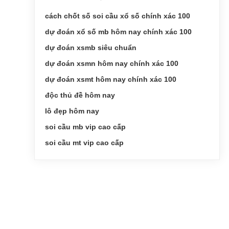
cách chốt số soi cầu xổ số chính xác 100
dự đoán xổ số mb hôm nay chính xác 100
dự đoán xsmb siêu chuẩn
dự đoán xsmn hôm nay chính xác 100
dự đoán xsmt hôm nay chính xác 100
độc thủ đề hôm nay
lô đẹp hôm nay
soi cầu mb vip cao cấp
soi cầu mt vip cao cấp