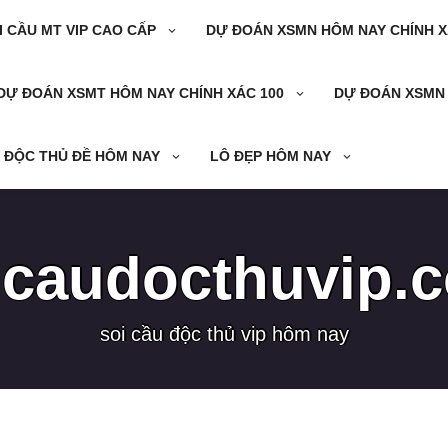
I CẦU MT VIP CAO CẤP
DỰ ĐOÁN XSMN HÔM NAY CHÍNH X
DỰ ĐOÁN XSMT HÔM NAY CHÍNH XÁC 100
DỰ ĐOÁN XSMN 
ĐỘC THỦ ĐỀ HÔM NAY
LÔ ĐẸP HÔM NAY
i
c
a
u
d
o
c
t
h
u
v
i
p
.
c
s
o
i
c
ầ
u
đ
ộ
c
t
h
ủ
v
i
p
h
ô
m
n
a
y