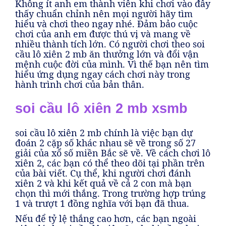
Không ít anh em thành viên khi chơi vào đây
thấy chuẩn chỉnh nên mọi người hãy tìm
hiểu và chơi theo ngay nhé. Đảm bảo cuộc
chơi của anh em được thú vị và mang về
nhiều thành tích lớn. Có người chơi theo soi
cầu lô xiên 2 mb ăn thưởng lớn và đổi vận
mệnh cuộc đời của mình. Vì thế bạn nên tìm
hiểu ứng dụng ngay cách chơi này trong
hành trình chơi của bản thân.
soi cầu lô xiên 2 mb xsmb
soi cầu lô xiên 2 mb chính là việc bạn dự
đoán 2 cặp số khác nhau sẽ về trong số 27
giải của xổ số miền Bắc sẽ về. Về cách chơi lô
xiên 2, các bạn có thể theo dõi tại phần trên
của bài viết. Cụ thể, khi người chơi đánh
xiên 2 và khi kết quả về cả 2 con mà bạn
chọn thì mới thắng. Trong trường hợp trúng
1 và trượt 1 đồng nghĩa với bạn đã thua.
Nếu để tỷ lệ thắng cao hơn, các bạn ngoài