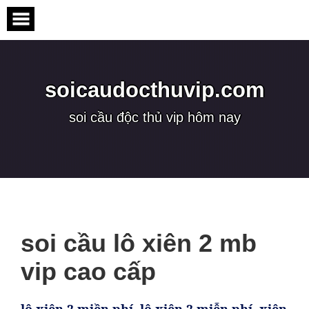
Skip
to
content
s
o
i
c
a
u
d
o
c
t
h
u
v
i
p
.
c
o
m
s
o
i
c
ầ
u
đ
ộ
c
t
h
ủ
v
i
p
h
ô
m
n
a
y
soi cầu lô xiên 2 mb
vip cao cấp