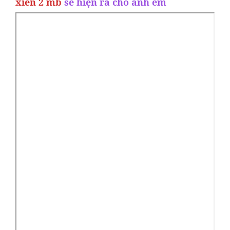
xiên 2 mb
sẽ hiện ra cho anh em