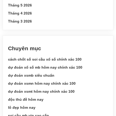
Tháng 5 2026
Tháng 4 2026
Tháng 3 2026
Chuyên mục
cách chốt số soi cầu xổ số chính xác 100
dự đoán xổ số mb hôm nay chính xác 100
dự đoán xsmb siêu chuẩn
dự đoán xsmn hôm nay chính xác 100
dự đoán xsmt hôm nay chính xác 100
độc thủ đề hôm nay
lô đẹp hôm nay
soi cầu mb vip cao cấp