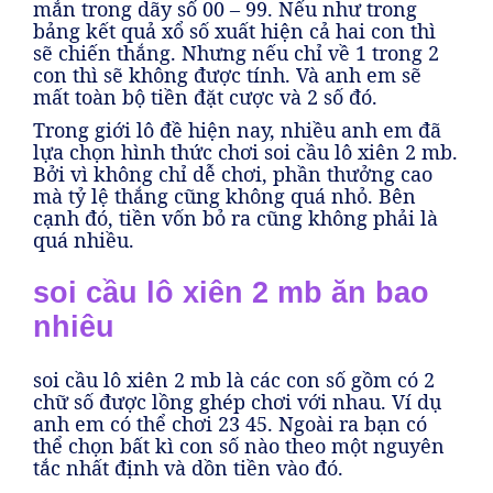
mắn trong dãy số 00 – 99. Nếu như trong
bảng kết quả xổ số xuất hiện cả hai con thì
sẽ chiến thắng. Nhưng nếu chỉ về 1 trong 2
con thì sẽ không được tính. Và anh em sẽ
mất toàn bộ tiền đặt cược và 2 số đó.
Trong giới lô đề hiện nay, nhiều anh em đã
lựa chọn hình thức chơi soi cầu lô xiên 2 mb.
Bởi vì không chỉ dễ chơi, phần thưởng cao
mà tỷ lệ thắng cũng không quá nhỏ. Bên
cạnh đó, tiền vốn bỏ ra cũng không phải là
quá nhiều.
soi cầu lô xiên 2 mb ăn bao
nhiêu
soi cầu lô xiên 2 mb là các con số gồm có 2
chữ số được lồng ghép chơi với nhau. Ví dụ
anh em có thể chơi 23 45. Ngoài ra bạn có
thể chọn bất kì con số nào theo một nguyên
tắc nhất định và dồn tiền vào đó.