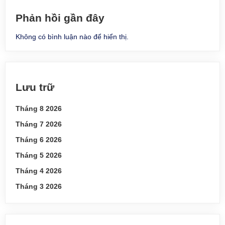
Phản hồi gần đây
Không có bình luận nào để hiển thị.
Lưu trữ
Tháng 8 2026
Tháng 7 2026
Tháng 6 2026
Tháng 5 2026
Tháng 4 2026
Tháng 3 2026