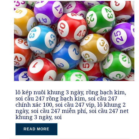
lô kép nuôi khung 3 ngày, rồng bạch kim,
soi cầu 247 rồng bạch kim, soi cầu 247
chính xác 100, soi cầu 247 vip, lô khung 2
ngày, soi cầu 247 miễn phí, soi cầu 247 net
khung 3 ngày, soi
READ MORE