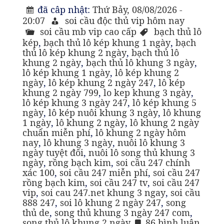
đã câp nhật:
Thứ Bảy, 08/08/2026 -
20:07
soi cầu độc thủ vip hôm nay
soi cầu mb vip cao cấp
bạch thủ lô
kép
,
bạch thủ lô kép khung 1 ngày
,
bạch
thủ lô kép khung 2 ngày
,
bạch thủ lô
khung 2 ngày
,
bạch thủ lô khung 3 ngày
,
lô kép khung 1 ngày
,
lô kép khung 2
ngày
,
lô kép khung 2 ngày 247
,
lô kép
khung 2 ngày 799
,
lo kep khung 3 ngày
,
lô kép khung 3 ngày 247
,
lô kép khung 5
ngày
,
lô kép nuôi khung 3 ngày
,
lô khung
1 ngày
,
lô khung 2 ngày
,
lô khung 2 ngày
chuẩn miễn phí
,
lô khung 2 ngày hôm
nay
,
lô khung 3 ngày
,
nuôi lô khung 3
ngày tuyệt đối
,
nuôi lô song thủ khung 3
ngày
,
rồng bạch kim
,
soi cầu 247 chính
xác 100
,
soi cầu 247 miễn phí
,
soi cầu 247
rồng bạch kim
,
soi cầu 247 tv
,
soi cầu 247
vip
,
soi cau 247.net khung 3 ngay
,
soi cầu
888 247
,
soi lô khung 2 ngày 247
,
song
thủ de
,
song thủ khung 3 ngày 247 com
,
ở
song thủ lô khung 2 ngày
86 bình luận