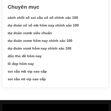
Chuyên mục
cách chốt số soi cầu xổ số chính xác 100
dự đoán xổ số mb hôm nay chính xác 100
dự đoán xsmb siêu chuẩn
dự đoán xsmn hôm nay chính xác 100
dự đoán xsmt hôm nay chính xác 100
độc thủ đề hôm nay
lô đẹp hôm nay
soi cầu mb vip cao cấp
soi cầu mt vip cao cấp