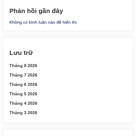
Phản hồi gần đây
Không có bình luận nào để hiển thị.
Lưu trữ
Tháng 8 2026
Tháng 7 2026
Tháng 6 2026
Tháng 5 2026
Tháng 4 2026
Tháng 3 2026