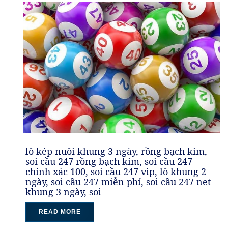
lô kép nuôi khung 3 ngày, rồng bạch kim,
soi cầu 247 rồng bạch kim, soi cầu 247
chính xác 100, soi cầu 247 vip, lô khung 2
ngày, soi cầu 247 miễn phí, soi cầu 247 net
khung 3 ngày, soi
READ MORE