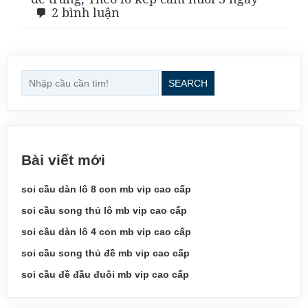
ở
2 bình luận
lô
kép
nuôi
3
ngày
SEARCH
đẹp
nhất
trong
ngày
Bài viết mới
soi cầu dàn lô 8 con mb vip cao cấp
soi cầu song thủ lô mb vip cao cấp
soi cầu dàn lô 4 con mb vip cao cấp
soi cầu song thủ đề mb vip cao cấp
soi cầu đề đầu đuôi mb vip cao cấp