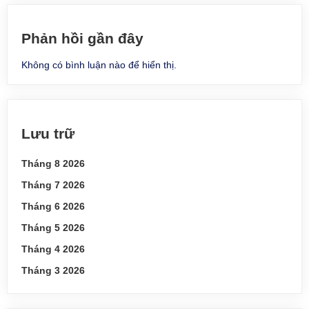
Phản hồi gần đây
Không có bình luận nào để hiển thị.
Lưu trữ
Tháng 8 2026
Tháng 7 2026
Tháng 6 2026
Tháng 5 2026
Tháng 4 2026
Tháng 3 2026