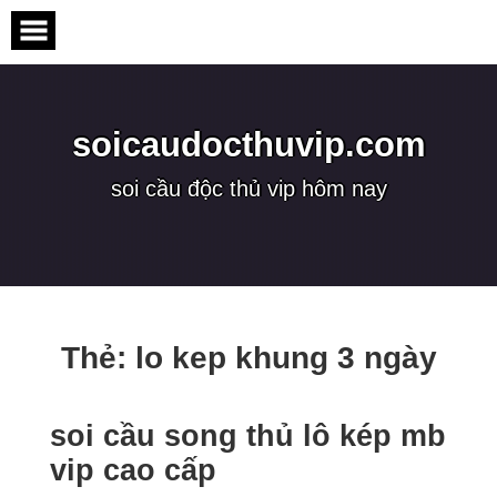
Skip
to
content
s
o
i
c
a
u
d
o
c
t
h
u
v
i
p
.
c
o
m
s
o
i
c
ầ
u
đ
ộ
c
t
h
ủ
v
i
p
h
ô
m
n
a
y
Thẻ:
lo kep khung 3 ngày
soi cầu song thủ lô kép mb
vip cao cấp