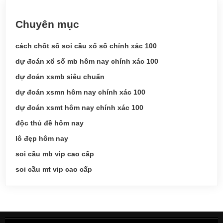
Chuyên mục
cách chốt số soi cầu xổ số chính xác 100
dự đoán xổ số mb hôm nay chính xác 100
dự đoán xsmb siêu chuẩn
dự đoán xsmn hôm nay chính xác 100
dự đoán xsmt hôm nay chính xác 100
độc thủ đề hôm nay
lô đẹp hôm nay
soi cầu mb vip cao cấp
soi cầu mt vip cao cấp