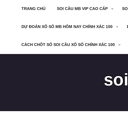
Skip
to
TRANG CHỦ
SOI CẦU MB VIP CAO CẤP
SO
content
DỰ ĐOÁN XỔ SỐ MB HÔM NAY CHÍNH XÁC 100
CÁCH CHỐT SỐ SOI CẦU XỔ SỐ CHÍNH XÁC 100
s
o