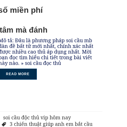
số miền phí
n tâm mà đánh
Mô tả: Đâu là phương pháp soi cầu mb
dàn đề bất tử mới nhất, chính xác nhất
được nhiều cao thủ áp dụng nhất. Mời
bạn đọc tìm hiểu chi tiết trong bài viết
này nào. » soi cầu đọc thủ
READ MORE
soi cầu độc thủ vip hôm nay
3 chiến thuật giúp anh em bắt cầu