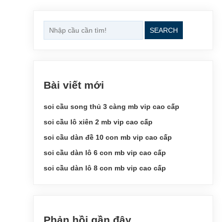
SEARCH
Bài viết mới
soi cầu song thủ 3 càng mb vip cao cấp
soi cầu lô xiên 2 mb vip cao cấp
soi cầu dàn đề 10 con mb vip cao cấp
soi cầu dàn lô 6 con mb vip cao cấp
soi cầu dàn lô 8 con mb vip cao cấp
Phản hồi gần đây