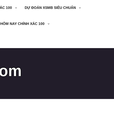
ÁC 100
DỰ ĐOÁN XSMB SIÊU CHUẨN
HÔM NAY CHÍNH XÁC 100
o
m