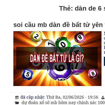
Thẻ:
dàn de 6 
soi cầu mb dàn đề bất tử yê
đã câp nhật:
Thứ Ba, 02/06/2026 - 19:56
dự đoán xổ số mb hôm nay chính xác 100