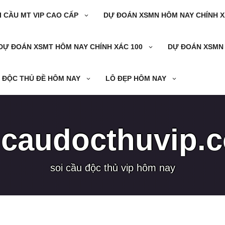
I CẦU MT VIP CAO CẤP
DỰ ĐOÁN XSMN HÔM NAY CHÍNH X
DỰ ĐOÁN XSMT HÔM NAY CHÍNH XÁC 100
DỰ ĐOÁN XSMN 
ĐỘC THỦ ĐỀ HÔM NAY
LÔ ĐẸP HÔM NAY
i
c
a
u
d
o
c
t
h
u
v
i
p
.
c
s
o
i
c
ầ
u
đ
ộ
c
t
h
ủ
v
i
p
h
ô
m
n
a
y