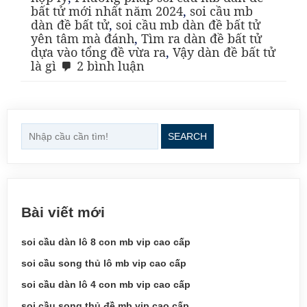
bất tử mới nhất năm 2024
,
soi cầu mb
dàn đề bất tử
,
soi cầu mb dàn đề bất tử
yên tâm mà đánh
,
Tìm ra dàn đề bất tử
dựa vào tổng đề vừa ra
,
Vậy dàn đề bất tử
ở
là gì
2 bình luận
soi
cầu
mb
dàn
đề
SEARCH
bất
tử
yên
tâm
mà
Bài viết mới
đánh
soi cầu dàn lô 8 con mb vip cao cấp
soi cầu song thủ lô mb vip cao cấp
soi cầu dàn lô 4 con mb vip cao cấp
soi cầu song thủ đề mb vip cao cấp