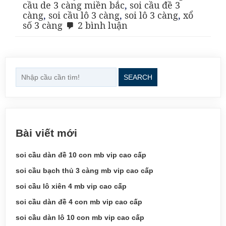
cầu de 3 càng miền bắc
,
soi cầu đề 3
càng
,
soi cầu lô 3 càng
,
soi lô 3 càng
,
xổ
ở
số 3 càng
2 bình luận
dự
đoán
3
càng
hôm
SEARCH
nay
phát
tài
ngoài
mong
Bài viết mới
đợi
soi cầu dàn đề 10 con mb vip cao cấp
soi cầu bạch thủ 3 càng mb vip cao cấp
soi cầu lô xiên 4 mb vip cao cấp
soi cầu dàn đề 4 con mb vip cao cấp
soi cầu dàn lô 10 con mb vip cao cấp