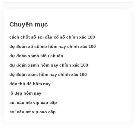
Chuyên mục
cách chốt số soi cầu xổ số chính xác 100
dự đoán xổ số mb hôm nay chính xác 100
dự đoán xsmb siêu chuẩn
dự đoán xsmn hôm nay chính xác 100
dự đoán xsmt hôm nay chính xác 100
độc thủ đề hôm nay
lô đẹp hôm nay
soi cầu mb vip cao cấp
soi cầu mt vip cao cấp