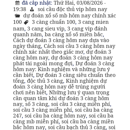
đã câp nhật:
Thứ Hai, 03/08/2026 -
19:38
soi cầu độc thủ vip hôm nay
dự đoán xổ số mb hôm nay chính xác
100
3 càng chuẩn 100
,
3 cang mien
nam
,
3 cang sieu vip
,
3 cang vip đánh
quanh năm
,
ba càng xổ số miền bắc
,
Cách dự đoán 3 càng hôm nay dựa vào
ngày tháng
,
Cách soi cầu 3 càng hôm nay
chính xác nhất theo giấc mơ
,
dự đoán 3
càng hôm nay
,
dự đoán 3 càng hôm nay
phát tài ngoài mong đợi
,
Dự đoán 3 càng
hôm nay: Kinh nghiệm và những lưu ý
cần biết
,
Dự đoán 3 càng siêu chuẩn theo
tổng
,
độc thủ 3 càng
,
Kinh nghiệm dự
đoán 3 càng hôm nay dễ trúng người
chơi nên biết
,
Những lưu ý quan trọng
cần quan tâm khi dự đoán 3 càng hôm
nay
,
số 3 càng
,
soi cầu 3 càng miền phí
,
soi cầu 3 càng miễn phí
,
soi cầu ba càng
247
,
soi cầu ba càng hôm nay
,
soi cầu ba
càng mb miễn phí
,
soi cầu ba càng miền
bắc hôm nay
,
soi cầu bạch thủ 3 càng
,
soi