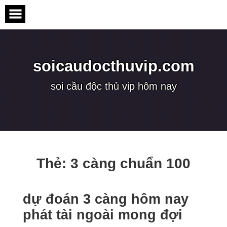
Skip
to
content
s
o
i
c
a
u
d
o
c
t
h
u
v
i
p
.
c
o
m
s
o
i
c
ầ
u
đ
ộ
c
t
h
ủ
v
i
p
h
ô
m
n
a
y
Thẻ:
3 càng chuẩn 100
dự đoán 3 càng hôm nay
phát tài ngoài mong đợi