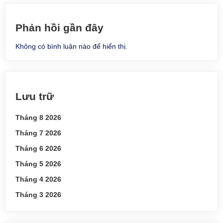
Phản hồi gần đây
Không có bình luận nào để hiển thị.
Lưu trữ
Tháng 8 2026
Tháng 7 2026
Tháng 6 2026
Tháng 5 2026
Tháng 4 2026
Tháng 3 2026