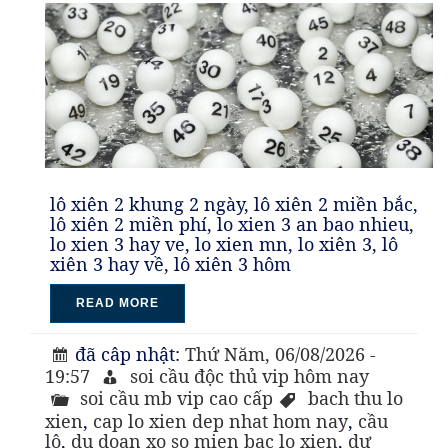
lô xiên 2 khung 2 ngày, lô xiên 2 miền bắc,
lô xiên 2 miền phí, lo xien 3 an bao nhieu,
lo xien 3 hay ve, lo xien mn, lo xiên 3, lô
xiên 3 hay về, lô xiên 3 hôm
READ MORE
đã câp nhật:
Thứ Năm, 06/08/2026 -
19:57
soi cầu độc thủ vip hôm nay
soi cầu mb vip cao cấp
bach thu lo
xien
,
cap lo xien dep nhat hom nay
,
cầu
lô
,
du doan xo so mien bac lo xien
,
dự