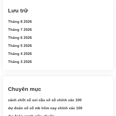
Lưu trữ
Tháng 8 2026
Tháng 7 2026
Tháng 6 2026
Tháng 5 2026
Tháng 4 2026
Tháng 3 2026
Chuyên mục
cách chốt số soi cầu xổ số chính xác 100
dự đoán xổ số mb hôm nay chính xác 100