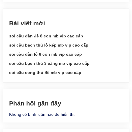
vip
cao
cấp
Bài viết mới
soi cầu dàn đề 8 con mb vip cao cấp
soi cầu bạch thủ lô kép mb vip cao cấp
soi cầu dàn lô 6 con mb vip cao cấp
soi cầu bạch thủ 3 càng mb vip cao cấp
soi cầu song thủ đề mb vip cao cấp
Phản hồi gần đây
Không có bình luận nào để hiển thị.