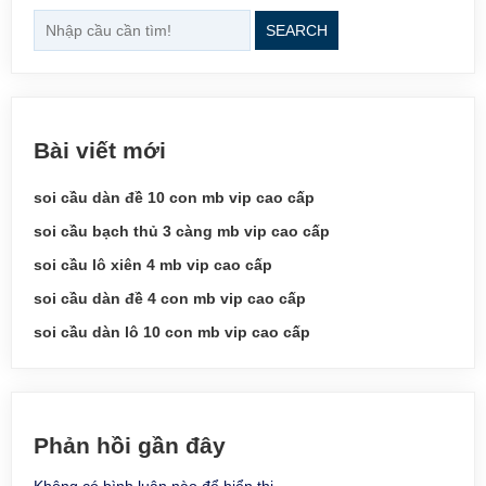
lô
xsmb
SEARCH
hôm
nay
chốt
số
siêu
Bài viết mới
víp
soi cầu dàn đề 10 con mb vip cao cấp
soi cầu bạch thủ 3 càng mb vip cao cấp
soi cầu lô xiên 4 mb vip cao cấp
soi cầu dàn đề 4 con mb vip cao cấp
soi cầu dàn lô 10 con mb vip cao cấp
Phản hồi gần đây