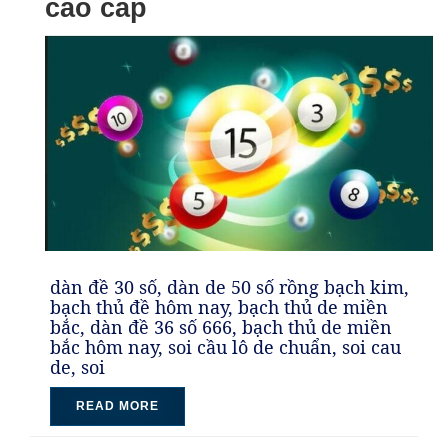
cao cấp
dàn đề 30 số, dàn de 50 số rồng bạch kim,
bạch thủ đề hôm nay, bạch thủ de miền
bắc, dàn đề 36 số 666, bạch thủ de miền
bắc hôm nay, soi cầu lô de chuẩn, soi cau
de, soi
READ MORE