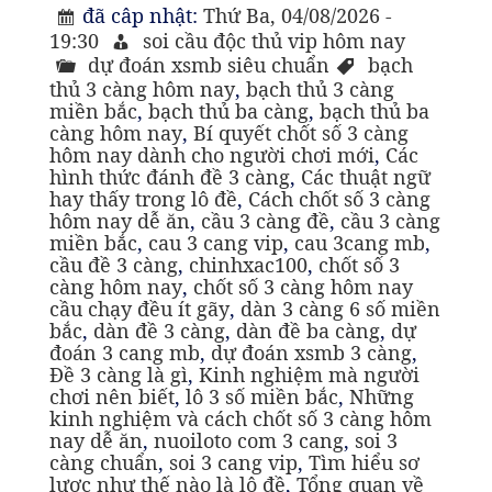
đã câp nhật:
Thứ Ba, 04/08/2026 -
19:30
soi cầu độc thủ vip hôm nay
dự đoán xsmb siêu chuẩn
bạch
thủ 3 càng hôm nay
,
bạch thủ 3 càng
miền bắc
,
bạch thủ ba càng
,
bạch thủ ba
càng hôm nay
,
Bí quyết chốt số 3 càng
hôm nay dành cho người chơi mới
,
Các
hình thức đánh đề 3 càng
,
Các thuật ngữ
hay thấy trong lô đề
,
Cách chốt số 3 càng
hôm nay dễ ăn
,
cầu 3 càng đề
,
cầu 3 càng
miền bắc
,
cau 3 cang vip
,
cau 3cang mb
,
cầu đề 3 càng
,
chinhxac100
,
chốt số 3
càng hôm nay
,
chốt số 3 càng hôm nay
cầu chạy đều ít gãy
,
dàn 3 càng 6 số miền
bắc
,
dàn đề 3 càng
,
dàn đề ba càng
,
dự
đoán 3 cang mb
,
dự đoán xsmb 3 càng
,
Đề 3 càng là gì
,
Kinh nghiệm mà người
chơi nên biết
,
lô 3 số miền bắc
,
Những
kinh nghiệm và cách chốt số 3 càng hôm
nay dễ ăn
,
nuoiloto com 3 cang
,
soi 3
càng chuẩn
,
soi 3 cang vip
,
Tìm hiểu sơ
lược như thế nào là lô đề
,
Tổng quan về