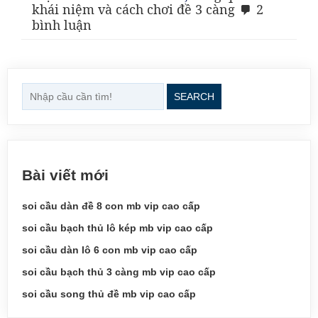
khái niệm và cách chơi đề 3 càng
2
ở
bình luận
chốt
số
3
càng
hôm
SEARCH
nay
cầu
chạy
đều
ít
Bài viết mới
gãy
soi cầu dàn đề 8 con mb vip cao cấp
soi cầu bạch thủ lô kép mb vip cao cấp
soi cầu dàn lô 6 con mb vip cao cấp
soi cầu bạch thủ 3 càng mb vip cao cấp
soi cầu song thủ đề mb vip cao cấp