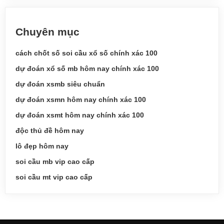
Chuyên mục
cách chốt số soi cầu xổ số chính xác 100
dự đoán xổ số mb hôm nay chính xác 100
dự đoán xsmb siêu chuẩn
dự đoán xsmn hôm nay chính xác 100
dự đoán xsmt hôm nay chính xác 100
độc thủ đề hôm nay
lô đẹp hôm nay
soi cầu mb vip cao cấp
soi cầu mt vip cao cấp