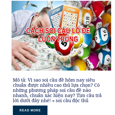
Mô tả: Vì sao soi cầu đề hôm nay siêu
chuẩn được nhiều cao thủ lựa chọn? Có
những phương pháp soi cầu đề nào
nhanh, chuẩn xác hiện nay? Tìm câu trả
lời dưới đây nhé! » soi cầu độc thủ
READ MORE