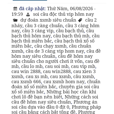
đã câp nhật:
Thứ Năm, 06/08/2026 -
19:59
soi cầu độc thủ vip hôm nay
dự đoán xsmb siêu chuẩn
cầu 2
nháy
,
cầu 3 càng chuẩn
,
cầu 3 càng hôm
nay
,
cầu 3 càng vip
,
cầu bạch thủ
,
cầu
bạch thủ hôm nay
,
câu bạch thủ mb
,
cầu
bạch thủ miền bắc
,
cầu bạch thủ xổ số
miền bắc
,
cầu chạy xsmb
,
cầu chuẩn
xsmb
,
cầu de 3 càng vip hom nay
,
cầu đề
hôm nay siêu chuẩn
,
cầu đề hôm nay
siêu chuẩn cho người chơi ít vốn
,
cau đề
mb
,
cầu lo mb
,
cau soi mb
,
cau vip mb
,
cau win 2888
,
cau win2888
,
cau xien 3
xsmb
,
cau xs mb
,
cau xsmb
,
câu xsmb
,
cau xsmb 666
,
cau xsmb hom nay
,
chuẩn
đoán xổ số miền bắc
,
chuyên gia soi cầu
xổ số miền bắc
,
Những bài học cần khi
chơi lô đề bạn nên biết
,
Những cách soi
cầu đề hôm nay siêu chuẩn
,
Phương án
soi cầu dựa vào đầu 0 đít 0
,
Phương pháp
soi cầu bằng cách bắt tổng đề
,
Phương