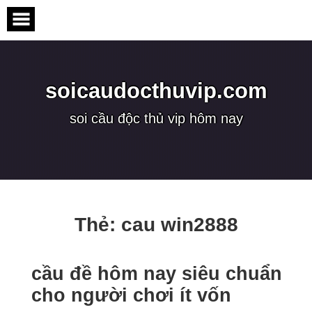
Skip
to
content
s
o
i
c
a
u
d
o
c
t
h
u
v
i
p
.
c
o
m
s
o
i
c
ầ
u
đ
ộ
c
t
h
ủ
v
i
p
h
ô
m
n
a
y
Thẻ:
cau win2888
cầu đề hôm nay siêu chuẩn
cho người chơi ít vốn