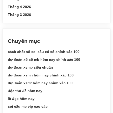
Tháng 4 2026
Tháng 3 2026
Chuyên mục
cách chốt số soi cầu xổ số chính xác 100
dự đoán xổ số mb hôm nay chính xác 100
dự đoán xsmb siêu chuẩn
dự đoán xsmn hôm nay chính xác 100
dự đoán xsmt hôm nay chính xác 100
độc thủ đề hôm nay
lô đẹp hôm nay
soi cầu mb vip cao cấp