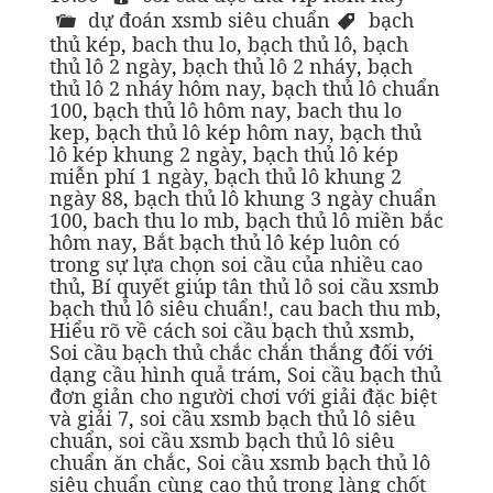
dự đoán xsmb siêu chuẩn
bạch
thủ kép
,
bach thu lo
,
bạch thủ lô
,
bạch
thủ lô 2 ngày
,
bạch thủ lô 2 nháy
,
bạch
thủ lô 2 nháy hôm nay
,
bạch thủ lô chuẩn
100
,
bạch thủ lô hôm nay
,
bach thu lo
kep
,
bạch thủ lô kép hôm nay
,
bạch thủ
lô kép khung 2 ngày
,
bạch thủ lô kép
miễn phí 1 ngày
,
bạch thủ lô khung 2
ngày 88
,
bạch thủ lô khung 3 ngày chuẩn
100
,
bach thu lo mb
,
bạch thủ lô miền bắc
hôm nay
,
Bắt bạch thủ lô kép luôn có
trong sự lựa chọn soi cầu của nhiều cao
thủ
,
Bí quyết giúp tân thủ lô soi cầu xsmb
bạch thủ lô siêu chuẩn!
,
cau bach thu mb
,
Hiểu rõ về cách soi cầu bạch thủ xsmb
,
Soi cầu bạch thủ chắc chắn thắng đối với
dạng cầu hình quả trám
,
Soi cầu bạch thủ
đơn giản cho người chơi với giải đặc biệt
và giải 7
,
soi cầu xsmb bạch thủ lô siêu
chuẩn
,
soi cầu xsmb bạch thủ lô siêu
chuẩn ăn chắc
,
Soi cầu xsmb bạch thủ lô
siêu chuẩn cùng cao thủ trong làng chốt