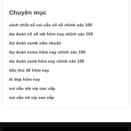
Chuyên mục
cách chốt số soi cầu xổ số chính xác 100
dự đoán xổ số mb hôm nay chính xác 100
dự đoán xsmb siêu chuẩn
dự đoán xsmn hôm nay chính xác 100
dự đoán xsmt hôm nay chính xác 100
độc thủ đề hôm nay
lô đẹp hôm nay
soi cầu mb vip cao cấp
soi cầu mt vip cao cấp