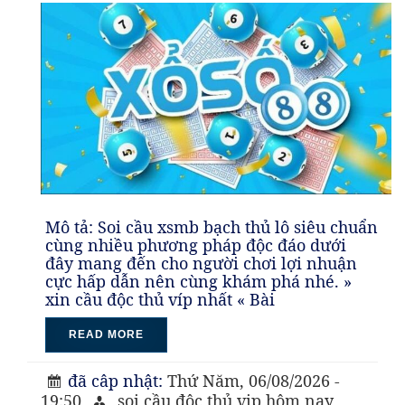
Mô tả: Soi cầu xsmb bạch thủ lô siêu chuẩn
cùng nhiều phương pháp độc đáo dưới
đây mang đến cho người chơi lợi nhuận
cực hấp dẫn nên cùng khám phá nhé. »
xin cầu độc thủ víp nhất « Bài
READ MORE
đã câp nhật:
Thứ Năm, 06/08/2026 -
19:50
soi cầu độc thủ vip hôm nay