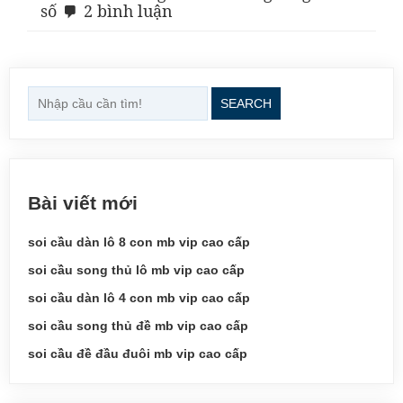
ở
số
2 bình luận
soi
cầu
xsmb
bạch
thủ
SEARCH
lô
siêu
chuẩn
ăn
chắc
Bài viết mới
soi cầu dàn lô 8 con mb vip cao cấp
soi cầu song thủ lô mb vip cao cấp
soi cầu dàn lô 4 con mb vip cao cấp
soi cầu song thủ đề mb vip cao cấp
soi cầu đề đầu đuôi mb vip cao cấp