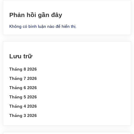
Phản hồi gần đây
Không có bình luận nào để hiển thị.
Lưu trữ
Tháng 8 2026
Tháng 7 2026
Tháng 6 2026
Tháng 5 2026
Tháng 4 2026
Tháng 3 2026