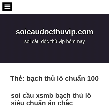
Skip
to
content
s
o
i
c
a
u
d
o
c
t
h
u
v
i
p
.
c
o
m
s
o
i
c
ầ
u
đ
ộ
c
t
h
ủ
v
i
p
h
ô
m
n
a
y
Thẻ:
bạch thủ lô chuẩn 100
soi cầu xsmb bạch thủ lô
siêu chuẩn ăn chắc