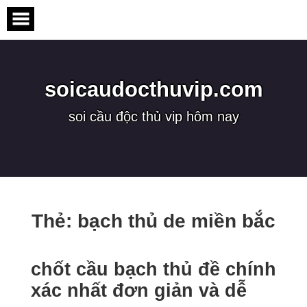
Skip
to
content
s
o
i
c
a
u
d
o
c
t
h
u
v
i
p
.
c
o
m
s
o
i
c
ầ
u
đ
ộ
c
t
h
ủ
v
i
p
h
ô
m
n
a
y
Thẻ:
bạch thủ de miền bắc
chốt cầu bạch thủ đề chính
xác nhất đơn giản và dễ