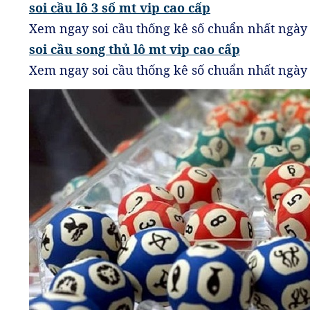
soi cầu lô 3 số mt vip cao cấp
Xem ngay soi cầu thống kê số chuẩn nhất ngà
soi cầu song thủ lô mt vip cao cấp
Xem ngay soi cầu thống kê số chuẩn nhất ngà