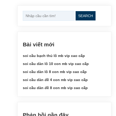
SEARCH
Bài viết mới
soi cầu bạch thủ lô mb vip cao cấp
soi cầu dàn lô 10 con mb vip cao cấp
soi cầu dàn lô 8 con mb vip cao cấp
soi cầu dàn đề 4 con mb vip cao cấp
soi cầu dàn đề 8 con mb vip cao cấp
Phản hồi gần đây