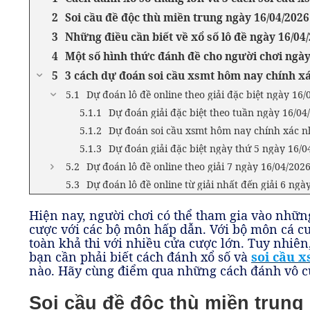
Soi cầu đề độc thù miền trung ngày 16/04/2026
Những điều cần biết về xổ số lô đề ngày 16/04
Một số hình thức đánh đề cho người chơi ngày
3 cách dự đoán soi cầu xsmt hôm nay chính xác
Dự đoán lô đề online theo giải đặc biệt ngày 16/
Dự đoán giải đặc biệt theo tuần ngày 16/04
Dự đoán soi cầu xsmt hôm nay chính xác nh
Dự đoán giải đặc biệt ngày thứ 5 ngày 16/0
Dự đoán lô đề online theo giải 7 ngày 16/04/202
Dự đoán lô đề online từ giải nhất đến giải 6 ngà
Hiện nay, người chơi có thể tham gia vào nhữ
cược với các bộ môn hấp dẫn. Với bộ môn cá cư
toàn khả thi với nhiều cửa cược lớn. Tuy nhiên
bạn cần phải biết cách đánh xổ số và
soi cầu 
nào. Hãy cùng điểm qua những cách đánh vô c
Soi cầu đề độc thù miền trung