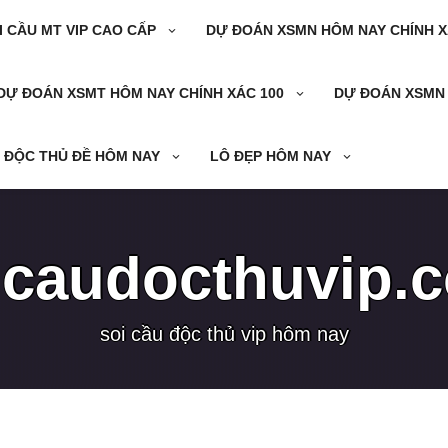
I CẦU MT VIP CAO CẤP
DỰ ĐOÁN XSMN HÔM NAY CHÍNH X
DỰ ĐOÁN XSMT HÔM NAY CHÍNH XÁC 100
DỰ ĐOÁN XSMN 
ĐỘC THỦ ĐỀ HÔM NAY
LÔ ĐẸP HÔM NAY
i
c
a
u
d
o
c
t
h
u
v
i
p
.
c
s
o
i
c
ầ
u
đ
ộ
c
t
h
ủ
v
i
p
h
ô
m
n
a
y