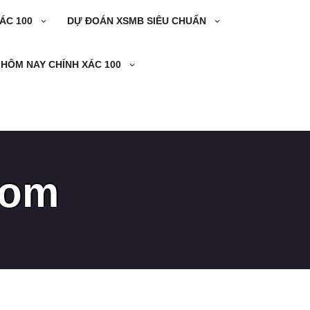
ÁC 100
DỰ ĐOÁN XSMB SIÊU CHUẨN
HÔM NAY CHÍNH XÁC 100
o
m