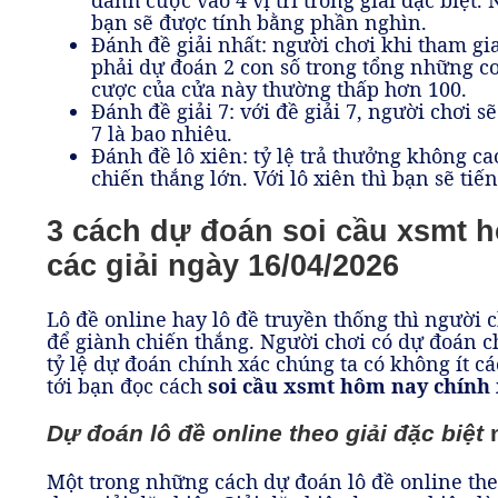
đánh cược vào 4 vị trí trong giải đặc biệt.
bạn sẽ được tính bằng phần nghìn.
Đánh đề giải nhất: người chơi khi tham gi
phải dự đoán 2 con số trong tổng những con
cược của cửa này thường thấp hơn 100.
Đánh đề giải 7: với đề giải 7, người chơi s
7 là bao nhiêu.
Đánh đề lô xiên: tỷ lệ trả thưởng không c
chiến thắng lớn. Với lô xiên thì bạn sẽ ti
3 cách dự đoán soi cầu xsmt h
các giải ngày 16/04/2026
Lô đề online hay lô đề truyền thống thì người
để giành chiến thắng. Người chơi có dự đoán ch
tỷ lệ dự đoán chính xác chúng ta có không ít các
tới bạn đọc cách
soi cầu xsmt hôm nay chính 
Dự đoán lô đề online theo giải đặc biệt
n
Một trong những cách dự đoán lô đề online theo