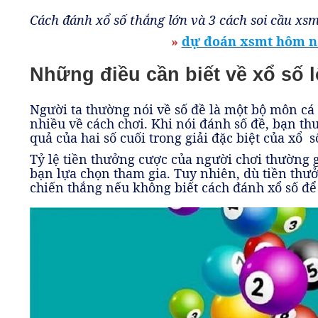
Cách đánh xổ số thắng lớn và 3 cách soi cầu xs
»
dự đoán xsmt hôm na
Những điều cần biết về xổ số l
Người ta thường nói về số đề là một bộ môn c
nhiều về cách chơi. Khi nói đánh số đề, bạn th
quả của hai số cuối trong giải đặc biệt của xổ
Tỷ lệ tiền thưởng cược của người chơi thường g
bạn lựa chọn tham gia. Tuy nhiên, dù tiền thư
chiến thắng nếu không biết cách đánh xổ số đ