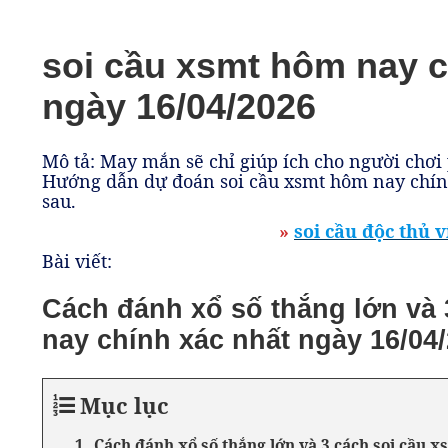
soi cầu xsmt hôm nay c
ngày 16/04/2026
Mô tả: May mắn sẽ chỉ giúp ích cho người chơi 
Hướng dẫn dự đoán soi cầu xsmt hôm nay chính x
sau.
»
soi cầu độc thủ 
Bài viết:
Cách đánh xổ số thắng lớn và 
nay chính xác nhất ngày 16/04
Mục lục
Cách đánh xổ số thắng lớn và 3 cách soi cầu 