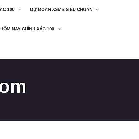
ÁC 100
DỰ ĐOÁN XSMB SIÊU CHUẨN
HÔM NAY CHÍNH XÁC 100
o
m