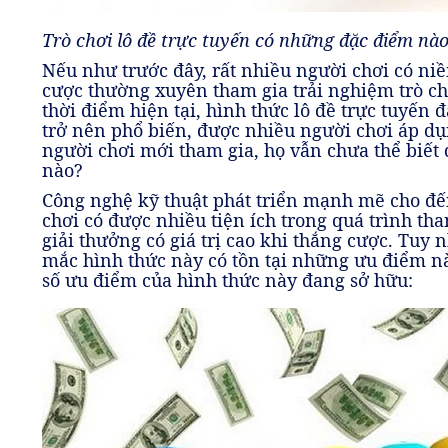
Trò chơi lô đề trực tuyến có những đặc điểm nà
Nếu như trước đây, rất nhiều người chơi có niề
cược thường xuyên tham gia trải nghiệm trò chơ
thời điểm hiện tại, hình thức lô đề trực tuyến 
trở nên phổ biến, được nhiều người chơi áp dụ
người chơi mới tham gia, họ vẫn chưa thể biế
nào?
Công nghệ kỹ thuật phát triển mạnh mẽ cho đến
chơi có được nhiều tiện ích trong quá trình tha
giải thưởng có giá trị cao khi thắng cược. Tuy 
mắc hình thức này có tồn tại những ưu điểm n
số ưu điểm của hình thức này đang sở hữu: