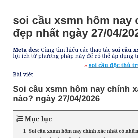
soi cầu xsmn hôm nay c
đẹp nhất ngày 27/04/20
Meta des:
Cùng tìm hiểu các thao tác
soi cầu 
lợi ích từ phương pháp này để có thể áp dụng t
»
soi cầu độc thủ tr
Bài viết
Soi cầu xsmn hôm nay chính xá
nào? ngày 27/04/2026
Mục lục
Soi cầu xsmn hôm nay chính xác nhất có những