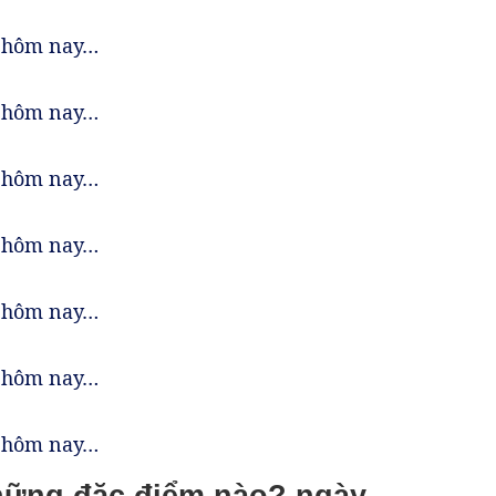
y hôm nay…
y hôm nay…
y hôm nay…
y hôm nay…
y hôm nay…
y hôm nay…
y hôm nay…