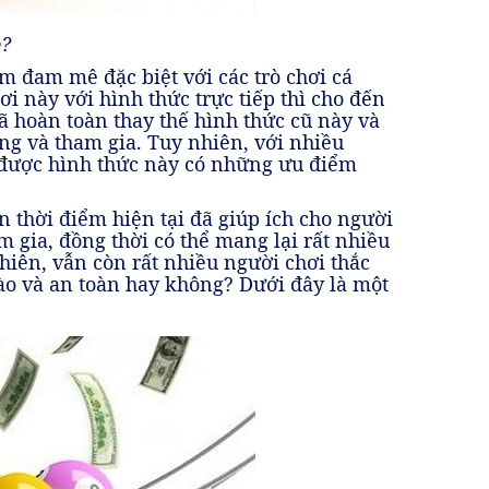
o?
m đam mê đặc biệt với các trò chơi cá
i này với hình thức trực tiếp thì cho đến
đã hoàn toàn thay thế hình thức cũ này và
ng và tham gia. Tuy nhiên, với nhiều
t được hình thức này có những ưu điểm
 thời điểm hiện tại đã giúp ích cho người
m gia, đồng thời có thể mang lại rất nhiều
nhiên, vẫn còn rất nhiều người chơi thắc
ào và an toàn hay không? Dưới đây là một