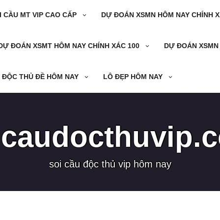
I CẦU MT VIP CAO CẤP
DỰ ĐOÁN XSMN HÔM NAY CHÍNH X
DỰ ĐOÁN XSMT HÔM NAY CHÍNH XÁC 100
DỰ ĐOÁN XSMN 
ĐỘC THỦ ĐỀ HÔM NAY
LÔ ĐẸP HÔM NAY
i
c
a
u
d
o
c
t
h
u
v
i
p
.
c
s
o
i
c
ầ
u
đ
ộ
c
t
h
ủ
v
i
p
h
ô
m
n
a
y