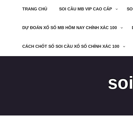
Skip
to
TRANG CHỦ
SOI CẦU MB VIP CAO CẤP
SO
content
DỰ ĐOÁN XỔ SỐ MB HÔM NAY CHÍNH XÁC 100
CÁCH CHỐT SỐ SOI CẦU XỔ SỐ CHÍNH XÁC 100
s
o