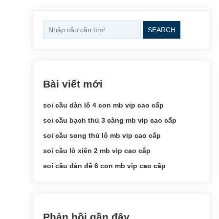
SEARCH
Bài viết mới
soi cầu dàn lô 4 con mb vip cao cấp
soi cầu bạch thủ 3 càng mb vip cao cấp
soi cầu song thủ lô mb vip cao cấp
soi cầu lô xiên 2 mb vip cao cấp
soi cầu dàn đề 6 con mb vip cao cấp
Phản hồi gần đây