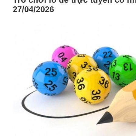
Trò chơi lô đề trực tuyến có 
27/04/2026