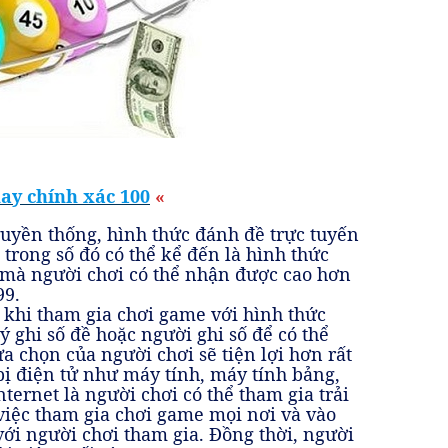
y chính xác 100
«
truyền thống, hình thức đánh đề trực tuyến
 trong số đó có thể kể đến là hình thức
c mà người chơi có thể nhận được cao hơn
:99.
khi tham gia chơi game với hình thức
lý ghi số đề hoặc người ghi số để có thể
ựa chọn của người chơi sẽ tiện lợi hơn rất
bị điện tử như máy tính, máy tính bảng,
nternet là người chơi có thể tham gia trải
 việc tham gia chơi game mọi nơi và vào
với người chơi tham gia. Đồng thời, người