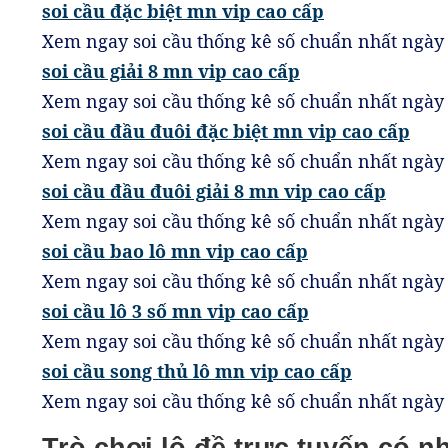
soi cầu đặc biệt mn vip cao cấp
Xem ngay soi cầu thống kê số chuẩn nhất ngà
soi cầu giải 8 mn vip cao cấp
Xem ngay soi cầu thống kê số chuẩn nhất ngà
soi cầu đầu đuôi đặc biệt mn vip cao cấp
Xem ngay soi cầu thống kê số chuẩn nhất ngà
soi cầu đầu đuôi giải 8 mn vip cao cấp
Xem ngay soi cầu thống kê số chuẩn nhất ngà
soi cầu bao lô mn vip cao cấp
Xem ngay soi cầu thống kê số chuẩn nhất ngà
soi cầu lô 3 số mn vip cao cấp
Xem ngay soi cầu thống kê số chuẩn nhất ngà
soi cầu song thủ lô mn vip cao cấp
Xem ngay soi cầu thống kê số chuẩn nhất ngà