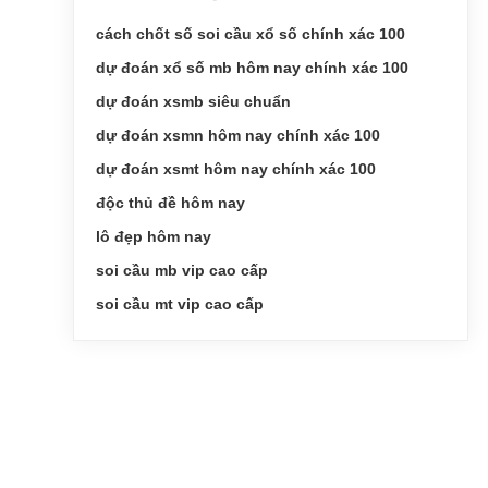
cách chốt số soi cầu xổ số chính xác 100
dự đoán xổ số mb hôm nay chính xác 100
dự đoán xsmb siêu chuẩn
dự đoán xsmn hôm nay chính xác 100
dự đoán xsmt hôm nay chính xác 100
độc thủ đề hôm nay
lô đẹp hôm nay
soi cầu mb vip cao cấp
soi cầu mt vip cao cấp