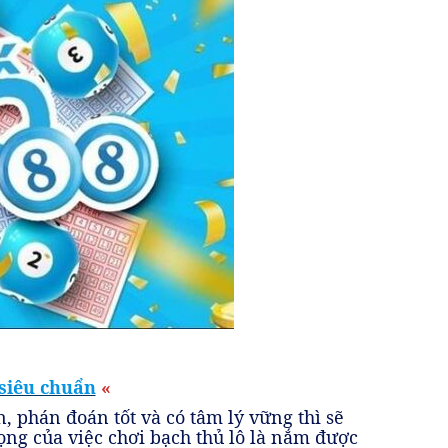
siêu chuẩn
«
n, phán đoán tốt và có tâm lý vững thì sẽ
ọng của việc chơi bạch thủ lô là nắm được