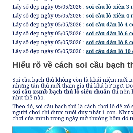
Lấy số đẹp ngày 05/05/2026 :
soi cầu lô xiên 3
Lấy số đẹp ngày 05/05/2026 :
soi cầu lô xiên 4
Lấy số đẹp ngày 05/05/2026 :
soi cầu dàn lô 4 
Lấy số đẹp ngày 05/05/2026 :
soi cầu dàn lô 6 
Lấy số đẹp ngày 05/05/2026 :
soi cầu dàn lô 8 
Lấy số đẹp ngày 05/05/2026 :
soi cầu dàn lô 10
Hiểu rõ về cách soi cầu bạch 
Soi cầu bạch thủ không còn là khái niệm mới m
những tân thủ mới tham gia thì khá bỡ ngỡ. Do
soi cầu xsmb bạch thủ lô siêu chuẩn
thì nên 
như thế nào.
Theo đó, soi cầu bạch thủ là cách chơi lô đề xổ 
người chơi chỉ được nuôi duy nhất 1 con. Như v
chơi của mình trong ngày mở thưởng hôm đó t