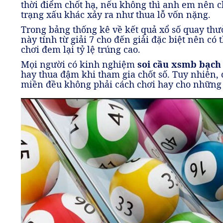
thời điểm chốt hạ, nếu không thì anh em nên c
trạng xấu khác xảy ra như thua lỗ vốn nặng.
Trong bảng thống kê về kết quả xổ số quay thưở
này tính từ giải 7 cho đến giải đặc biệt nên có
chơi đem lại tỷ lệ trúng cao.
Mọi người có kinh nghiệm
soi cầu xsmb bạch 
hay thua đậm khi tham gia chốt số. Tuy nhiên, 
miền đều không phải cách chơi hay cho những a