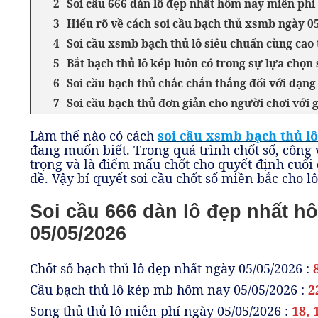
Soi cầu 666 dàn lô đẹp nhất hôm nay miễn phí
Hiểu rõ về cách soi cầu bạch thủ xsmb ngày 05
Soi cầu xsmb bạch thủ lô siêu chuẩn cùng cao 
Bắt bạch thủ lô kép luôn có trong sự lựa chọn 
Soi cầu bạch thủ chắc chắn thắng đối với dạng
Soi cầu bạch thủ đơn giản cho người chơi với gi
Làm thế nào có cách
soi cầu xsmb bạch thủ lô
đang muốn biết. Trong quá trình chốt số, công 
trọng và là điểm mấu chốt cho quyết định cuố
đề. Vậy bí quyết soi cầu chốt số miền bắc cho l
Soi cầu 666 dàn lô đẹp nhất h
05/05/2026
Chốt số bạch thủ lô đẹp nhất ngày 05/05/2026 :
Cầu bạch thủ lô kép mb hôm nay 05/05/2026 :
2
Song thủ thủ lô miễn phí ngày 05/05/2026 :
18, 