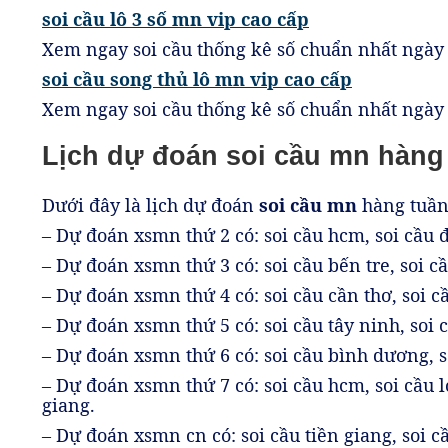
soi cầu lô 3 số mn vip cao cấp
Xem ngay soi cầu thống kê số chuẩn nhất ngà
soi cầu song thủ lô mn vip cao cấp
Xem ngay soi cầu thống kê số chuẩn nhất ngà
Lịch dự đoán soi cầu mn hàng 
Dưới đây là lịch dự đoán
soi cầu mn
hàng tuần
– Dự đoán xsmn thứ 2 có: soi cầu hcm, soi cầu 
– Dự đoán xsmn thứ 3 có: soi cầu bến tre, soi cầ
– Dự đoán xsmn thứ 4 có: soi cầu cần thơ, soi cầ
– Dự đoán xsmn thứ 5 có: soi cầu tây ninh, soi 
– Dự đoán xsmn thứ 6 có: soi cầu bình dương, so
– Dự đoán xsmn thứ 7 có: soi cầu hcm, soi cầu l
giang.
– Dự đoán xsmn cn có: soi cầu tiền giang, soi cầ