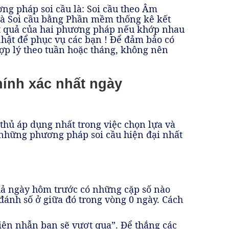
ng pháp soi cầu là: Soi cầu theo Âm
và Soi cầu bằng Phần mềm thống kê kết
kết quả của hai phương pháp nếu khớp nhau
hật để phục vụ các bạn ! Để đảm bảo có
 hợp lý theo tuần hoặc tháng, không nên
ính xác nhất ngày
thủ áp dụng nhất trong việc chọn lựa và
 những phương pháp soi cầu hiện đại nhất
uả ngày hôm trước có những cặp số nào
ì đánh số ở giữa đó trong vòng 0 ngày. Cách
ên nhẫn bạn sẽ vượt qua”. Để thắng các