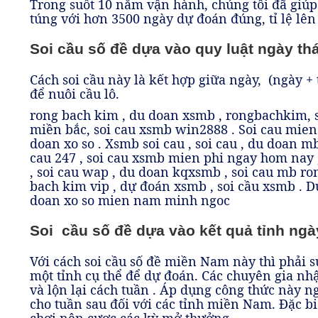
Trong suốt 10 năm vận hành, chúng tôi đã giúp
túng với hơn 3500 ngày dự đoán đúng, tỉ lệ lê
Soi cầu số đề dựa vào quy luật ngày th
Cách soi cầu này là kết hợp giữa ngày, (ngày + 
để nuôi cầu lô.
rong bach kim , du doan xsmb , rongbachkim, s
miền bắc, soi cau xsmb win2888 . Soi cau mien
doan xo so . Xsmb soi cau , soi cau , du doan mb
cau 247 , soi cau xsmb mien phi ngay hom nay ,
, soi cau wap , du doan kqxsmb , soi cau mb ron
bach kim vip , dự đoán xsmb , soi cầu xsmb . 
doan xo so mien nam minh ngoc
Soi cầu số đề dựa vào kết quả tỉnh ngà
Với cách soi cầu số đề miền Nam này thì phải s
một tỉnh cụ thể để dự đoán. Các chuyên gia nhận
và lộn lại cách tuần . Áp dụng công thức này ng
cho tuần sau đối với các tỉnh miền Nam. Đặc b
chơi nên cược các kỳ mở thưởng.