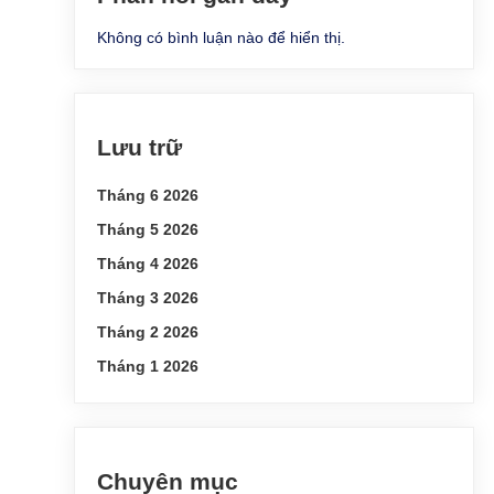
Không có bình luận nào để hiển thị.
Lưu trữ
Tháng 6 2026
Tháng 5 2026
Tháng 4 2026
Tháng 3 2026
Tháng 2 2026
Tháng 1 2026
Chuyên mục