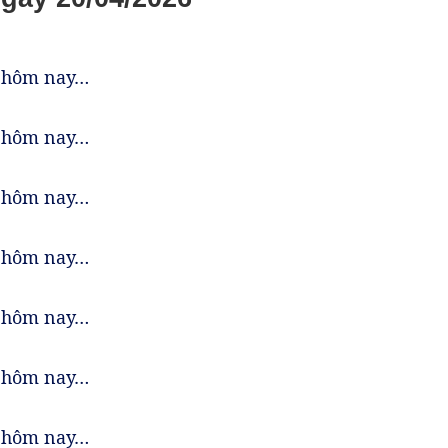
y hôm nay…
y hôm nay…
y hôm nay…
y hôm nay…
y hôm nay…
y hôm nay…
y hôm nay…