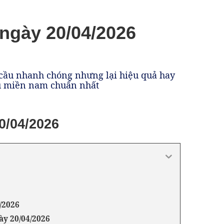
 ngày 20/04/2026
i cầu nhanh chóng nhưng lại hiệu quả hay
ầu miền nam chuẩn nhất
0/04/2026
/2026
ày 20/04/2026