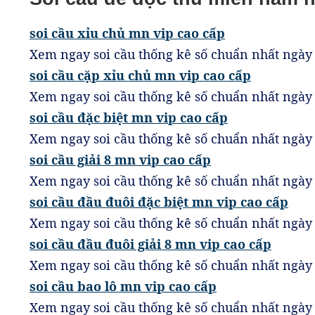
soi cầu xỉu chủ mn vip cao cấp
Xem ngay soi cầu thống kê số chuẩn nhất ngà
soi cầu cặp xỉu chủ mn vip cao cấp
Xem ngay soi cầu thống kê số chuẩn nhất ngà
soi cầu đặc biệt mn vip cao cấp
Xem ngay soi cầu thống kê số chuẩn nhất ngà
soi cầu giải 8 mn vip cao cấp
Xem ngay soi cầu thống kê số chuẩn nhất ngà
soi cầu đầu đuôi đặc biệt mn vip cao cấp
Xem ngay soi cầu thống kê số chuẩn nhất ngà
soi cầu đầu đuôi giải 8 mn vip cao cấp
Xem ngay soi cầu thống kê số chuẩn nhất ngà
soi cầu bao lô mn vip cao cấp
Xem ngay soi cầu thống kê số chuẩn nhất ngà