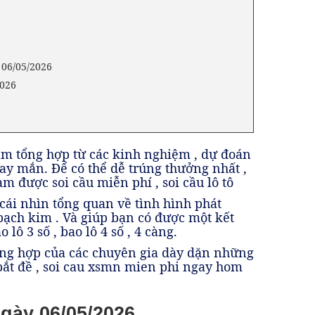
 06/05/2026
2026
6
m tổng hợp từ các kinh nghiệm , dự đoán
 may mắn. Để có thể dễ trúng thưởng nhất ,
 được soi cầu miễn phí , soi cầu lô tô
cái nhìn tổng quan về tình hình phát
 bạch kim . Và giúp bạn có được một kết
lô 3 số , bao lô 4 số , 4 càng.
ổng hợp của các chuyên gia dày dặn những
bắt đề , soi cau xsmn mien phi ngay hom
gày 06/05/2026