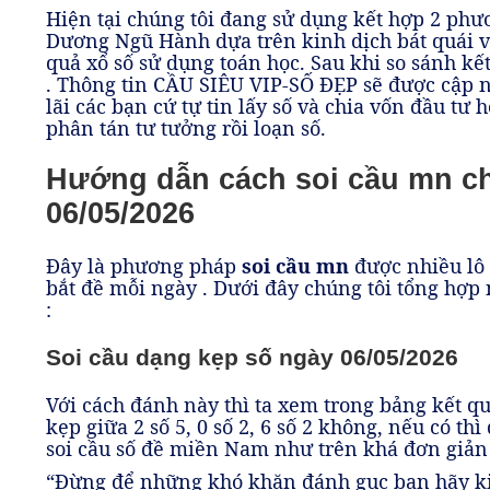
Hiện tại chúng tôi đang sử dụng kết hợp 2 phươ
Dương Ngũ Hành dựa trên kinh dịch bát quái 
quả xổ số sử dụng toán học. Sau khi so sánh 
. Thông tin CẦU SIÊU VIP-SỐ ĐẸP sẽ được cập n
lãi các bạn cứ tự tin lấy số và chia vốn đầu tư
phân tán tư tưởng rồi loạn số.
Hướng dẫn cách soi cầu mn ch
06/05/2026
Đây là phương pháp
soi cầu mn
được nhiều lô 
bắt đề mỗi ngày . Dưới đây chúng tôi tổng hợp
:
Soi cầu dạng kẹp số ngày 06/05/2026
Với cách đánh này thì ta xem trong bảng kết q
kẹp giữa 2 số 5, 0 số 2, 6 số 2 không, nếu có th
soi cầu số đề miền Nam như trên khá đơn giản
“Đừng để những khó khăn đánh gục bạn hãy ki