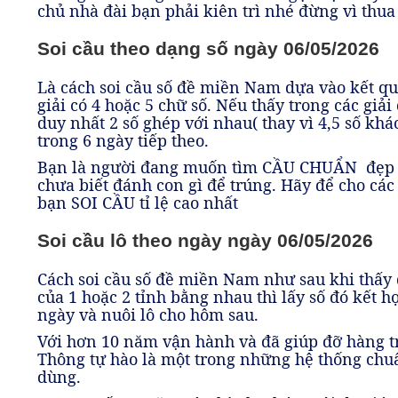
chủ nhà đài bạn phải kiên trì nhé đừng vì thu
Soi cầu theo dạng số ngày 06/05/2026
Là cách soi cầu số đề miền Nam dựa vào kết q
giải có 4 hoặc 5 chữ số. Nếu thấy trong các giải
duy nhất 2 số ghép với nhau( thay vì 4,5 số khác
trong 6 ngày tiếp theo.
Bạn là người đang muốn tìm CẦU CHUẨN đẹp n
chưa biết đánh con gì để trúng. Hãy để cho các
bạn SOI CẦU tỉ lệ cao nhất
Soi cầu lô theo ngày ngày 06/05/2026
Cách soi cầu số đề miền Nam như sau khi thấy đầ
của 1 hoặc 2 tỉnh bằng nhau thì lấy số đó kết h
ngày và nuôi lô cho hôm sau.
Với hơn 10 năm vận hành và đã giúp đỡ hàng tr
Thông tự hào là một trong những hệ thống chu
dùng.