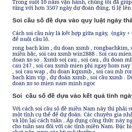
Trong suốt 10 năm vận hành, chúng tôi đã giúp
túng với hơn 3507 ngày dự đoán đúng, tỉ lệ lê
Soi cầu số đề dựa vào quy luật ngày th
Cách soi cầu này là kết hợp giữa ngày, (ngày + 
để nuôi cầu lô.
rong bach kim , du doan xsmb , rongbachkim, s
miền bắc, soi cau xsmb win2888 . Soi cau mien
doan xo so . Xsmb soi cau , soi cau , du doan mb
cau 247 , soi cau xsmb mien phi ngay hom nay ,
, soi cau wap , du doan kqxsmb , soi cau mb ron
bach kim vip , dự đoán xsmb , soi cầu xsmb . 
doan xo so mien nam minh ngoc
Soi cầu số đề dựa vào kết quả tỉnh ngà
Với cách soi cầu số đề miền Nam này thì phải s
một tỉnh cụ thể để dự đoán. Các chuyên gia nhận
và lộn lại cách tuần . Áp dụng công thức này ng
cho tuần sau đối với các tỉnh miền Nam. Đặc b
chơi nên cược các kỳ mở thưởng.