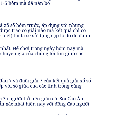
a 1-5 hôm mà đã nản bỏ
uả xổ số hôm trước, áp dụng với những
 được trao có giải nào mà kết quả chỉ có
 biệt) thì ta sẽ sử dụng cặp lô đó để đánh
hất. Để chơi trong ngày hôm nay mà
 chuyên gia của chúng tôi tìm giúp các
u 7 và đuôi giải 7 của kết quả giải xổ số
ợp với số giữa của các tỉnh trong cùng
iệu người trở nên giàu có. Soi Cầu Ăn
ẩn xác nhất hiện nay với đông đảo người