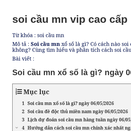
soi cầu mn vip cao cấp
Từ khóa : soi cầu mn
Mô tả :
Soi cầu mn
xổ số là gì? Có cách nào so
không? Cùng tìm hiểu và phân tích cách soi c
Bài viết :
Soi cầu mn xổ số là gì? ngày 0
Mục lục
Soi cầu mn xổ số là gì? ngày 06/05/2026
Soi cầu đề độc thủ miền nam ngày 06/05/2026
Lịch dự đoán soi cầu mn hàng tuần ngày 06/05
Hướng dẫn cách soi cầu mn chính xác nhất ng