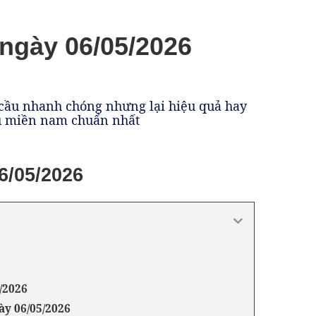
 ngày 06/05/2026
i cầu nhanh chóng nhưng lại hiệu quả hay
ầu miền nam chuẩn nhất
6/05/2026
/2026
ày 06/05/2026