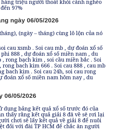
 hàng triệu người thoát khỏi cảnh nghèo
n đến 97%
áng ngày 06/05/2026
tháng), (ngày – tháng) cùng lô lộn của nó
oi cau xsmb . Soi cau mb , dự đoán xổ số
 phi 888 , dự đoán xổ số miền nam , du
 , rong bạch kim , soi cầu miền bắc . Soi
 rong bach kim 666 . Soi cau 888 , cau mb
g bach kim . Soi cau 24h, soi cau rong
Dự đoán xổ số miền nam hôm nay , du
y 06/05/2026
ử dụng bảng kết quả xổ số trước đó của
 thấy rằng kết quả giải 8 đã về sẽ rơi lại
ười chơi sẽ lấy kết quả về giải 8 để nuôi
iệt đối với đài TP HCM để chắc ăn người