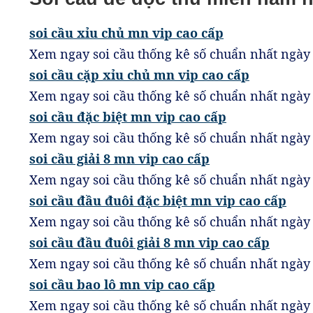
soi cầu xỉu chủ mn vip cao cấp
Xem ngay soi cầu thống kê số chuẩn nhất ngà
soi cầu cặp xỉu chủ mn vip cao cấp
Xem ngay soi cầu thống kê số chuẩn nhất ngà
soi cầu đặc biệt mn vip cao cấp
Xem ngay soi cầu thống kê số chuẩn nhất ngà
soi cầu giải 8 mn vip cao cấp
Xem ngay soi cầu thống kê số chuẩn nhất ngà
soi cầu đầu đuôi đặc biệt mn vip cao cấp
Xem ngay soi cầu thống kê số chuẩn nhất ngà
soi cầu đầu đuôi giải 8 mn vip cao cấp
Xem ngay soi cầu thống kê số chuẩn nhất ngà
soi cầu bao lô mn vip cao cấp
Xem ngay soi cầu thống kê số chuẩn nhất ngà