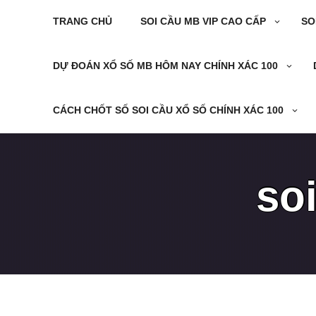
Skip
to
TRANG CHỦ
SOI CẦU MB VIP CAO CẤP
SO
content
DỰ ĐOÁN XỔ SỐ MB HÔM NAY CHÍNH XÁC 100
CÁCH CHỐT SỐ SOI CẦU XỔ SỐ CHÍNH XÁC 100
s
o