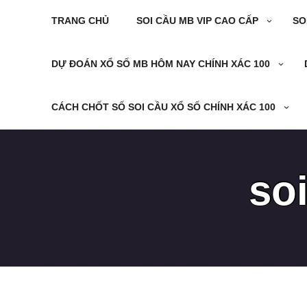
Skip
to
TRANG CHỦ
SOI CẦU MB VIP CAO CẤP
SO
content
DỰ ĐOÁN XỔ SỐ MB HÔM NAY CHÍNH XÁC 100
CÁCH CHỐT SỐ SOI CẦU XỔ SỐ CHÍNH XÁC 100
s
o