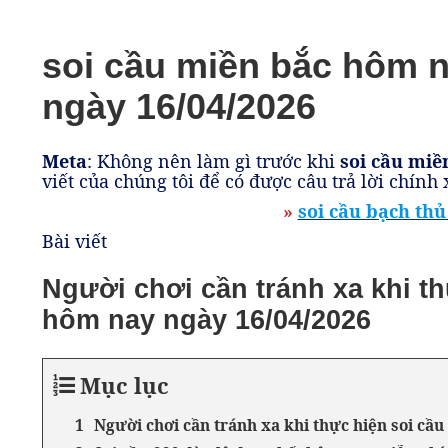
soi cầu miền bắc hôm n
ngày 16/04/2026
Meta
: Không nên làm gì trước khi
soi cầu miề
viết của chúng tôi để có được câu trả lời chính
»
soi cầu bạch th
Bài viết
Người chơi cần tránh xa khi t
hôm nay ngày 16/04/2026
Mục lục
Người chơi cần tránh xa khi thực hiện soi cầ