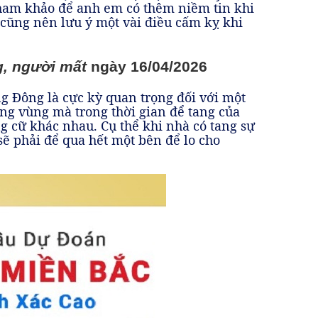
tham khảo để anh em có thêm niềm tin khi
cũng nên lưu ý một vài điều cấm kỵ khi
g, người mất
ngày 16/04/2026
g Đông là cực kỳ quan trọng đối với một
ừng vùng mà trong thời gian để tang của
g cữ khác nhau. Cụ thể khi nhà có tang sự
sẽ phải để qua hết một bên để lo cho