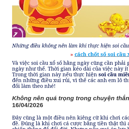
Những điều không nên làm khi thực hiện soi cầ
»
cách chốt số soi cầu
Và việc soi cầu xổ số hằng ngày cũng cần phải
ngày như thế. Thời gian kéo dài của việc này ít
Trong thời gian này nếu thực hiện
soi cầu mi
đến những điều xui rủi, vì thế các anh em lô th
đối làm theo nhé!
Không nên quá trọng trong chuyện thắng
16/04/2026
Đây cũng là một điều nên kiêng cữ khi chơi các 
đề. Đúng là khi chơi cá cược bằng tiền thật t
chiến thắng để đổi đời. Nhưng nếu quá áp lực 