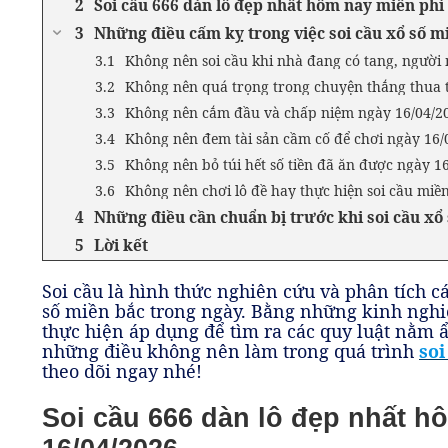
Soi cầu 666 dàn lô đẹp nhất hôm nay miễn phí
Những điều cấm kỵ trong việc soi cầu xổ số m
Không nên soi cầu khi nhà đang có tang, người
Không nên quá trọng trong chuyện thắng thua t
Không nên cắm đầu và chấp niệm ngày 16/04/2
Không nên đem tài sản cầm cố để chơi ngày 16/
Không nên bỏ túi hết số tiền đã ăn được ngày 1
Không nên chơi lô đề hay thực hiện soi cầu miề
Những điều cần chuẩn bị trước khi soi cầu xổ
Lời kết
Soi cầu là hình thức nghiên cứu và phân tích c
số miền bắc trong ngày. Bằng những kinh ngh
thực hiện áp dụng để tìm ra các quy luật nằm 
những điều không nên làm trong quá trình
so
theo dõi ngay nhé!
Soi cầu 666 dàn lô đẹp nhất h