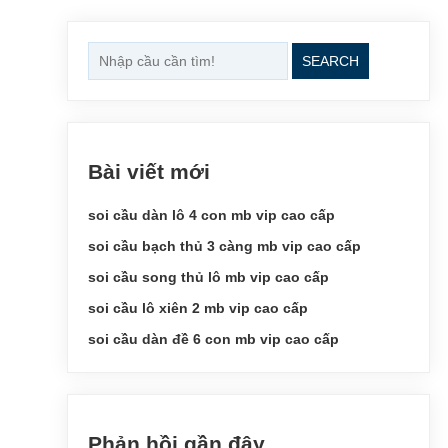
SEARCH
Bài viết mới
soi cầu dàn lô 4 con mb vip cao cấp
soi cầu bạch thủ 3 càng mb vip cao cấp
soi cầu song thủ lô mb vip cao cấp
soi cầu lô xiên 2 mb vip cao cấp
soi cầu dàn đề 6 con mb vip cao cấp
Phản hồi gần đây