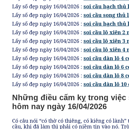
Lấy số đẹp ngày 16/04/2026 :
soi cầu bạch thủ 
Lấy số đẹp ngày 16/04/2026 :
soi cầu song thủ 
Lấy số đẹp ngày 16/04/2026 :
soi cầu bạch thủ 
Lấy số đẹp ngày 16/04/2026 :
soi cầu lô xiên 2
Lấy số đẹp ngày 16/04/2026 :
soi cầu lô xiên 3
Lấy số đẹp ngày 16/04/2026 :
soi cầu lô xiên 4
Lấy số đẹp ngày 16/04/2026 :
soi cầu dàn lô 4 
Lấy số đẹp ngày 16/04/2026 :
soi cầu dàn lô 6 
Lấy số đẹp ngày 16/04/2026 :
soi cầu dàn lô 8 
Lấy số đẹp ngày 16/04/2026 :
soi cầu dàn lô 10
Những điều cấm kỵ trong việc 
hôm nay ngày 16/04/2026
Có câu nói “có thờ có thiêng, có kiêng có lành” 
cầu, khi đã làm thì phải có niềm tin vào nó. Tr