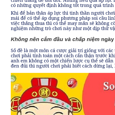
có những quyết định không tốt trong quá trình 
Khi để bản thân áp lực thì tinh thần người chơ
mái để có thể áp dụng phương pháp soi cầu lin
việc thắng thua thì có thể may mắn sẽ không cò
nghiệm những trò chơi này như một dịp thử v
Không nên cắm đầu và chấp niệm
ngày 
Số đề là một môn cá cược giải trí giống với các
chơi phải tính toán một cách cẩn thận trước kh
anh em không có một chiến lược cụ thể sẽ dẫn 
đen đủi thì người chơi phải biết cách dừng lại