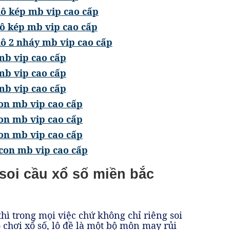
lô kép mb vip cao cấp
lô kép mb vip cao cấp
lô 2 nháy mb vip cao cấp
 mb vip cao cấp
 mb vip cao cấp
 mb vip cao cấp
con mb vip cao cấp
con mb vip cao cấp
con mb vip cao cấp
 con mb vip cao cấp
soi cầu xổ số miền bắc
thì trong mọi việc chứ không chỉ riêng soi
ò chơi xổ số, lô đề là một bộ môn may rủi