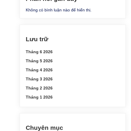
Không có bình luận nào để hiển thị.
Lưu trữ
Tháng 6 2026
Tháng 5 2026
Tháng 4 2026
Tháng 3 2026
Tháng 2 2026
Tháng 1 2026
Chuyên mục