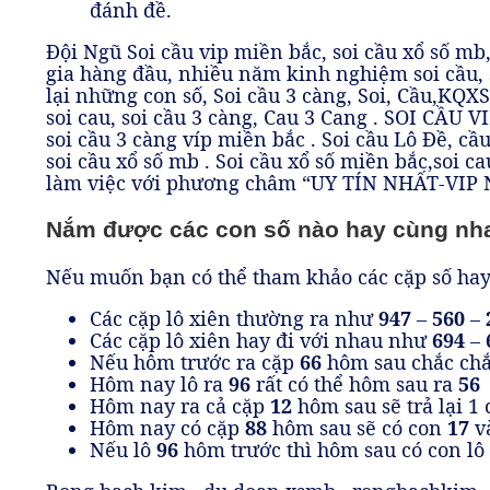
đánh đề.
Đội Ngũ Soi cầu vip miền bắc, soi cầu xổ số mb,
gia hàng đầu, nhiều năm kinh nghiệm soi cầu, 
lại những con số, Soi cầu 3 càng, Soi, Cầu,KQX
soi cau, soi cầu 3 càng, Cau 3 Cang . SOI CẦU V
soi cầu 3 càng víp miền bắc . Soi cầu Lô Đề, c
soi cầu xổ số mb . Soi cầu xổ số miền bắc,soi ca
làm việc với phương châm “UY TÍN NHẤT-VIP N
Nắm được các con số nào hay cùng nha
Nếu muốn bạn có thể tham khảo các cặp số hay
Các cặp lô xiên thường ra như
947
–
560
–
Các cặp lô xiên hay đi với nhau như
694
–
Nếu hôm trước ra cặp
66
hôm sau chắc chắn
Hôm nay lô ra
96
rất có thể hôm sau ra
56
Hôm nay ra cả cặp
12
hôm sau sẽ trả lại 1
Hôm nay có cặp
88
hôm sau sẽ có con
17
và
Nếu lô
96
hôm trước thì hôm sau có con lô