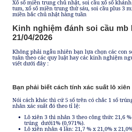
Xổ số miền trung chủ nhật, soi cầu xổ số khánh
tum, xổ số miền trung thứ sáu, soi cầu plus 3 m
miền bắc chủ nhật hàng tuần
Kinh nghiệm đánh soi cầu mb 
21/04/2026
Không phải ngẫu nhiên bạn lựa chọn các con s
tuân theo các quy luật hay các kinh nghiệm ngư
viết dưới đây :
Bạn phải biết cách tính xác suất lô xiê
Nói cách khác thì cứ 5 số trên có chắc 1 số trú
nhân xác suất đó theo tỉ lệ:
Lô xiên 3 thì nhân 3 theo công thức 21,6 %
trúng dưới1% (0,971%).
Lô xiên nhân 4 lần: 21,7 % x 21,0% x 21,0