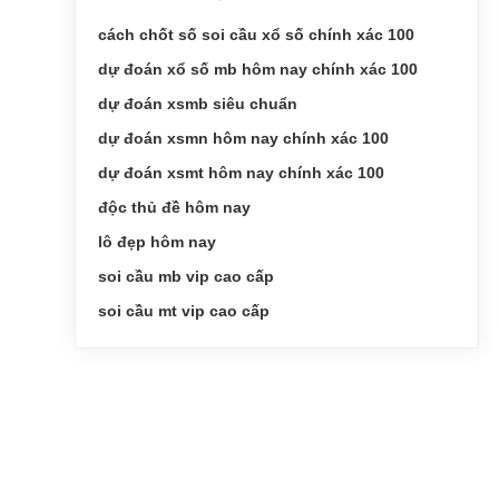
cách chốt số soi cầu xổ số chính xác 100
dự đoán xổ số mb hôm nay chính xác 100
dự đoán xsmb siêu chuẩn
dự đoán xsmn hôm nay chính xác 100
dự đoán xsmt hôm nay chính xác 100
độc thủ đề hôm nay
lô đẹp hôm nay
soi cầu mb vip cao cấp
soi cầu mt vip cao cấp