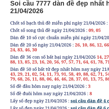
Soi cầu 7777 dàn đề đẹp nhất
21/04/2026
Chốt số bạch thủ đề miễn phí ngày 21/04/2026 :
Chốt số song thủ đề ngày 21/04/2026 :
09, 05
Dàn đề 10 số cực chuẩn miễn phí ngày 21/04/20
Dàn đề 20 số ngày 21/04/2026 :
26, 10, 86, 12, 66
24, 83, 46, 30
Dàn đề 36 con số bất bại ngày 21/04/2026
14, 27
88, 13, 85, 23, 16, 20, 56, 97, 57, 71, 64, 61, 78, 7
Dàn đề 50 số bất tử đẹp nhất hôm nay ngày 21/
43, 29, 21, 02, 54, 11, 73, 91, 58, 49, 88, 62, 71, 5
79, 68, 26, 11, 88, 06, 46, 46, 28, 37, 01, 13, 75, 8
Số đề đầu hôm nay ngày 21/04/2026 :
3
Số đề đuôi hôm nay ngày 21/04/2026 :
8
Lấy số đẹp ngày 21/04/2026 :
soi cầu dàn đề 4 
Lấy số đẹp ngày 21/04/2026 :
soi cầu dàn đề 6 