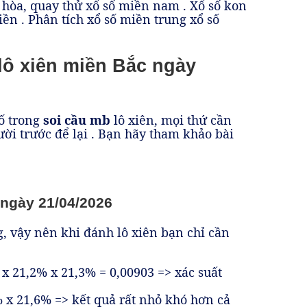
 hòa, quay thử xổ số miền nam . Xổ số kon
iền . Phân tích xổ số miền trung xổ số
lô xiên miền Bắc ngày
ố trong
soi cầu mb
lô xiên, mọi thứ cần
ời trước để lại . Bạn hãy tham khảo bài
n ngày 21/04/2026
ng, vậy nên khi đánh lô xiên bạn chỉ cần
 x 21,2% x 21,3% = 0,00903 => xác suất
% x 21,6% => kết quả rất nhỏ khó hơn cả