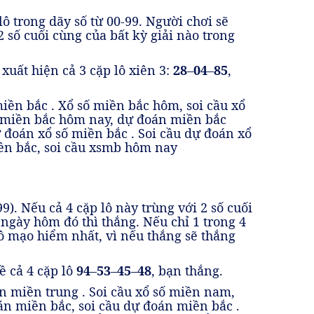
lô trong dãy số từ 00-99. Người chơi sẽ
 số cuối cùng của bất kỳ giải nào trong
 xuất hiện cả 3 cặp lô xiên 3:
28
–
04
–
85
,
miền bắc . Xổ số miền bắc hôm, soi cầu xổ
u miền bắc hôm nay, dự đoán miền bắc
đoán xổ số miền bắc . Soi cầu dự đoán xổ
iền bắc, soi cầu xsmb hôm nay
99). Nếu cả 4 cặp lô này trùng với 2 số cuối
 ngày hôm đó thì thắng. Nếu chỉ 1 trong 4
lô mạo hiểm nhất, vì nếu thắng sẽ thắng
ề cả 4 cặp lô
94
–
53
–
45
–
48
, bạn thắng.
n miền trung . Soi cầu xổ số miền nam,
án miền bắc, soi cầu dự đoán miền bắc .