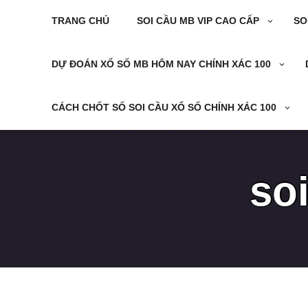
Skip
to
TRANG CHỦ
SOI CẦU MB VIP CAO CẤP
SO
content
DỰ ĐOÁN XỔ SỐ MB HÔM NAY CHÍNH XÁC 100
CÁCH CHỐT SỐ SOI CẦU XỔ SỐ CHÍNH XÁC 100
s
o