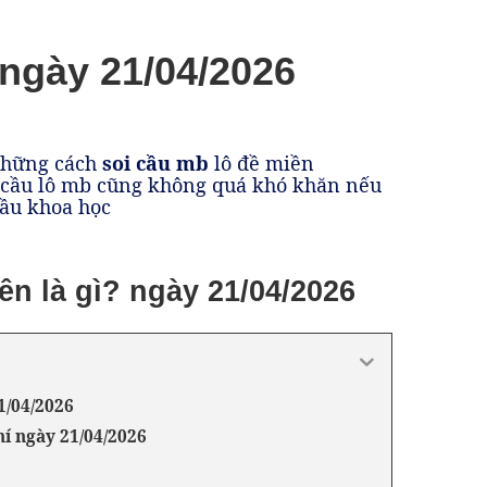
 ngày 21/04/2026
 những cách
soi cầu mb
lô đề miền
t cầu lô mb cũng không quá khó khăn nếu
cầu khoa học
ên là gì? ngày 21/04/2026
1/04/2026
í ngày 21/04/2026