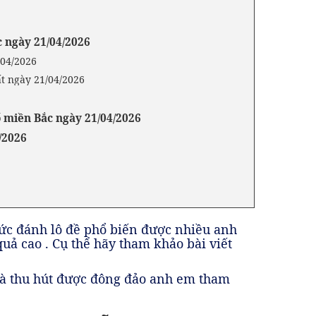
 ngày 21/04/2026
/04/2026
t ngày 21/04/2026
ố miền Bắc ngày 21/04/2026
/2026
hức đánh lô đề phổ biến được nhiều anh
uả cao . Cụ thể hãy tham khảo bài viết
 và thu hút được đông đảo anh em tham