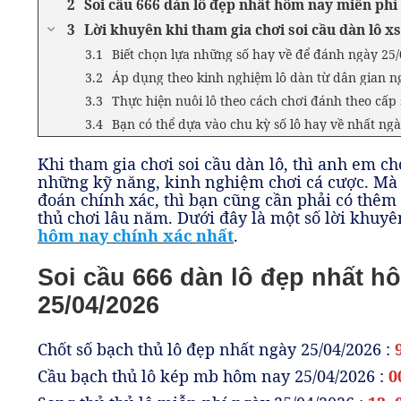
Soi cầu 666 dàn lô đẹp nhất hôm nay miễn phí
Lời khuyên khi tham gia chơi soi cầu dàn lô x
Biết chọn lựa những số hay về để đánh ngày 25/
Áp dụng theo kinh nghiệm lô dàn từ dân gian n
Thực hiện nuôi lô theo cách chơi đánh theo cấp
Bạn có thể dựa vào chu kỳ số lô hay về nhất ngà
Khi tham gia chơi soi cầu dàn lô, thì anh em 
những kỹ năng, kinh nghiệm chơi cá cược. Mà 
đoán chính xác, thì bạn cũng cần phải có thêm
thủ chơi lâu năm. Dưới đây là một số lời khuyê
hôm nay chính xác
nhất
.
Soi cầu 666 dàn lô đẹp nhất h
25/04/2026
Chốt số bạch thủ lô đẹp nhất ngày 25/04/2026 :
Cầu bạch thủ lô kép mb hôm nay 25/04/2026 :
0