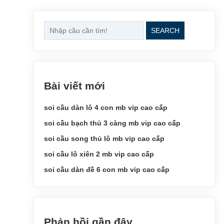
SEARCH
Bài viết mới
soi cầu dàn lô 4 con mb vip cao cấp
soi cầu bạch thủ 3 càng mb vip cao cấp
soi cầu song thủ lô mb vip cao cấp
soi cầu lô xiên 2 mb vip cao cấp
soi cầu dàn đề 6 con mb vip cao cấp
Phản hồi gần đây