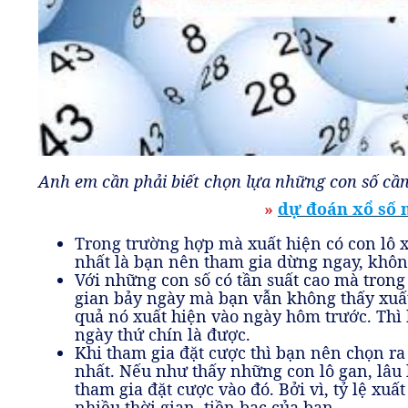
Anh em cần phải biết chọn lựa những con số cầ
»
dự đoán xổ số 
Trong trường hợp mà xuất hiện có con lô xu
nhất là bạn nên tham gia dừng ngay, khôn
Với những con số có tần suất cao mà trong
gian bảy ngày mà bạn vẫn không thấy xuất
quả nó xuất hiện vào ngày hôm trước. Thì 
ngày thứ chín là được.
Khi tham gia đặt cược thì bạn nên chọn r
nhất. Nếu như thấy những con lô gan, lâu
tham gia đặt cược vào đó. Bởi vì, tỷ lệ xuấ
nhiều thời gian, tiền bạc của bạn.