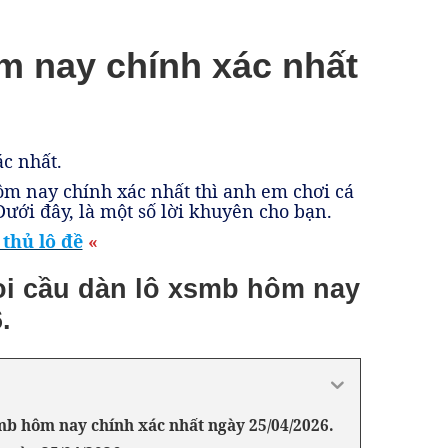
m nay chính xác nhất
c nhất.
hôm nay chính xác nhất thì anh em chơi cá
ưới đây, là một số lời khuyên cho bạn.
 thủ lô đề
«
oi cầu dàn lô xsmb hôm nay
.
smb hôm nay chính xác nhất ngày 25/04/2026.