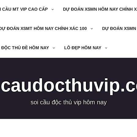
I CẦU MT VIP CAO CẤP
DỰ ĐOÁN XSMN HÔM NAY CHÍNH X
DỰ ĐOÁN XSMT HÔM NAY CHÍNH XÁC 100
DỰ ĐOÁN XSMN 
ĐỘC THỦ ĐỀ HÔM NAY
LÔ ĐẸP HÔM NAY
i
c
a
u
d
o
c
t
h
u
v
i
p
.
c
s
o
i
c
ầ
u
đ
ộ
c
t
h
ủ
v
i
p
h
ô
m
n
a
y