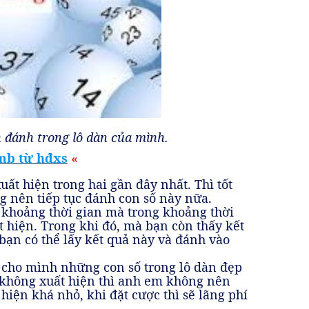
n đánh trong lô dàn của mình.
mb từ hđxs
«
ất hiện trong hai gần đây nhất. Thì tốt
g nên tiếp tục đánh con số này nữa.
 khoảng thời gian mà trong khoảng thời
 hiện. Trong khi đó, mà bạn còn thấy kết
bạn có thể lấy kết quả này và đánh vào
a cho mình những con số trong lô dàn đẹp
 không xuất hiện thì anh em không nên
t hiện khá nhỏ, khi đặt cược thì sẽ lãng phí