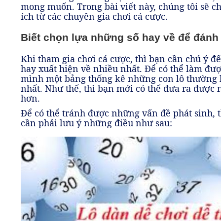
mong muốn. Trong bài viết này, chúng tôi sẽ 
ích từ các chuyên gia chơi cá cược.
Biết chọn lựa những số hay về để đánh
Khi tham gia chơi cá cược, thì bạn cần chú ý đ
hay xuất hiện về nhiều nhất. Để có thể làm đượ
mình một bảng thống kê những con lô thường ha
nhất. Như thế, thì bạn mới có thể đưa ra được
hơn.
Để có thể tránh được những vấn đề phát sinh, t
cần phải lưu ý những điều như sau: