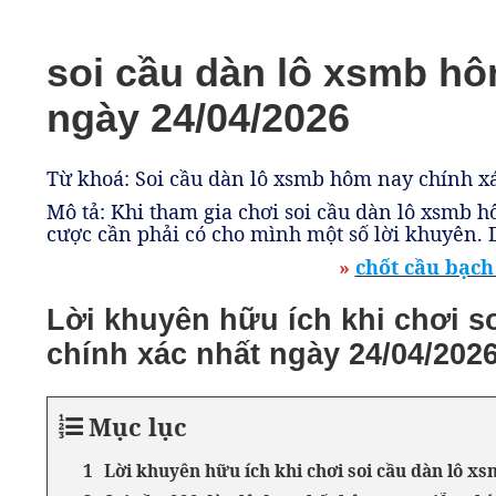
soi cầu dàn lô xsmb hô
ngày 24/04/2026
Từ khoá: Soi cầu dàn lô xsmb hôm nay chính xá
Mô tả: Khi tham gia chơi soi cầu dàn lô xsmb 
cược cần phải có cho mình một số lời khuyên. D
»
chốt cầu bạch
Lời khuyên hữu ích khi chơi s
chính xác nhất ngày 24/04/2026
Mục lục
Lời khuyên hữu ích khi chơi soi cầu dàn lô x