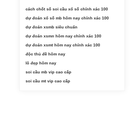
cách chốt số soi cầu xổ số chính xác 100
dự đoán xổ số mb hôm nay chính xác 100
dự đoán xsmb siêu chuẩn
dự đoán xsmn hôm nay chính xác 100
dự đoán xsmt hôm nay chính xác 100
độc thủ đề hôm nay
lô đẹp hôm nay
soi cầu mb vip cao cấp
soi cầu mt vip cao cấp