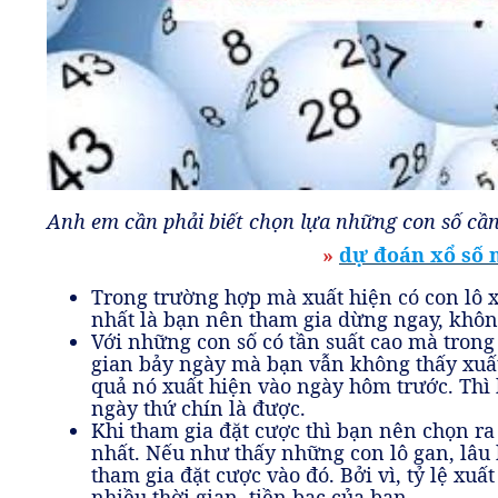
Anh em cần phải biết chọn lựa những con số cầ
»
dự đoán xổ số 
Trong trường hợp mà xuất hiện có con lô xu
nhất là bạn nên tham gia dừng ngay, khôn
Với những con số có tần suất cao mà trong
gian bảy ngày mà bạn vẫn không thấy xuất
quả nó xuất hiện vào ngày hôm trước. Thì 
ngày thứ chín là được.
Khi tham gia đặt cược thì bạn nên chọn r
nhất. Nếu như thấy những con lô gan, lâu
tham gia đặt cược vào đó. Bởi vì, tỷ lệ xuấ
nhiều thời gian, tiền bạc của bạn.