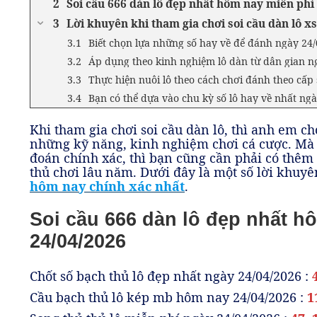
Soi cầu 666 dàn lô đẹp nhất hôm nay miễn phí
Lời khuyên khi tham gia chơi soi cầu dàn lô x
Biết chọn lựa những số hay về để đánh ngày 24/
Áp dụng theo kinh nghiệm lô dàn từ dân gian n
Thực hiện nuôi lô theo cách chơi đánh theo cấp
Bạn có thể dựa vào chu kỳ số lô hay về nhất ngà
Khi tham gia chơi soi cầu dàn lô, thì anh em 
những kỹ năng, kinh nghiệm chơi cá cược. Mà 
đoán chính xác, thì bạn cũng cần phải có thêm
thủ chơi lâu năm. Dưới đây là một số lời khuyê
hôm nay chính xác
nhất
.
Soi cầu 666 dàn lô đẹp nhất h
24/04/2026
Chốt số bạch thủ lô đẹp nhất ngày 24/04/2026 :
Cầu bạch thủ lô kép mb hôm nay 24/04/2026 :
1