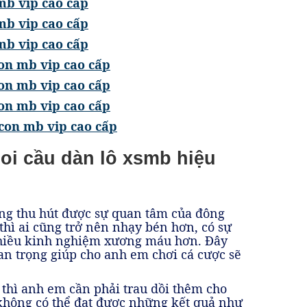
 mb vip cao cấp
 mb vip cao cấp
 mb vip cao cấp
con mb vip cao cấp
con mb vip cao cấp
con mb vip cao cấp
 con mb vip cao cấp
soi cầu dàn lô xsmb hiệu
đang thu hút được sự quan tâm của đông
 thì ai cũng trở nên nhạy bén hơn, có sự
nhiều kinh nghiệm xương máu hơn. Đây
an trọng giúp cho anh em chơi cá cược sẽ
 thì anh em cần phải trau dồi thêm cho
không có thể đạt được những kết quả như