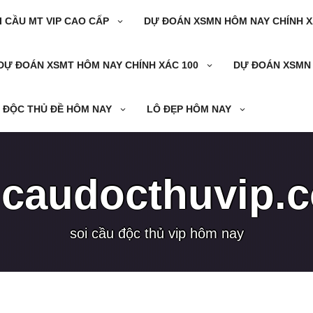
I CẦU MT VIP CAO CẤP
DỰ ĐOÁN XSMN HÔM NAY CHÍNH X
DỰ ĐOÁN XSMT HÔM NAY CHÍNH XÁC 100
DỰ ĐOÁN XSMN 
ĐỘC THỦ ĐỀ HÔM NAY
LÔ ĐẸP HÔM NAY
i
c
a
u
d
o
c
t
h
u
v
i
p
.
c
s
o
i
c
ầ
u
đ
ộ
c
t
h
ủ
v
i
p
h
ô
m
n
a
y