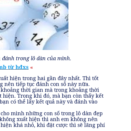
n đánh trong lô dàn của mình.
mb từ hđxs
«
ất hiện trong hai gần đây nhất. Thì tốt
g nên tiếp tục đánh con số này nữa.
 khoảng thời gian mà trong khoảng thời
 hiện. Trong khi đó, mà bạn còn thấy kết
bạn có thể lấy kết quả này và đánh vào
a cho mình những con số trong lô dàn đẹp
 không xuất hiện thì anh em không nên
t hiện khá nhỏ, khi đặt cược thì sẽ lãng phí