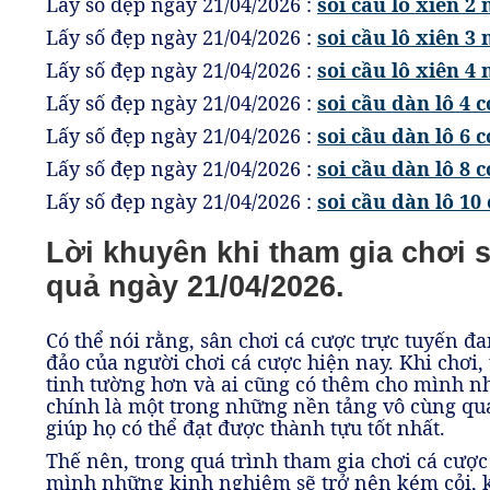
Lấy số đẹp ngày 21/04/2026 :
soi cầu lô xiên 2
Lấy số đẹp ngày 21/04/2026 :
soi cầu lô xiên 3
Lấy số đẹp ngày 21/04/2026 :
soi cầu lô xiên 4
Lấy số đẹp ngày 21/04/2026 :
soi cầu dàn lô 4 
Lấy số đẹp ngày 21/04/2026 :
soi cầu dàn lô 6 
Lấy số đẹp ngày 21/04/2026 :
soi cầu dàn lô 8 
Lấy số đẹp ngày 21/04/2026 :
soi cầu dàn lô 10
Lời khuyên khi tham gia chơi 
quả ngày 21/04/2026.
Có thể nói rằng, sân chơi cá cược trực tuyến 
đảo của người chơi cá cược hiện nay. Khi chơi,
tinh tường hơn và ai cũng có thêm cho mình 
chính là một trong những nền tảng vô cùng qu
giúp họ có thể đạt được thành tựu tốt nhất.
Thế nên, trong quá trình tham gia chơi cá cược
mình những kinh nghiệm sẽ trở nên kém cỏi, 