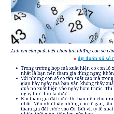
Anh em cần phải biết chọn lựa những con số cầ
»
dự đoán xổ số 
Trong trường hợp mà xuất hiện có con lô xu
nhất là bạn nên tham gia dừng ngay, khôn
Với những con số có tần suất cao mà trong
gian bảy ngày mà bạn vẫn không thấy xuất
quả nó xuất hiện vào ngày hôm trước. Thì 
ngày thứ chín là được.
Khi tham gia đặt cược thì bạn nên chọn r
nhất. Nếu như thấy những con lô gan, lâu
tham gia đặt cược vào đó. Bởi vì, tỷ lệ xuấ
nhiều thời gian, tiền bạc của bạn.