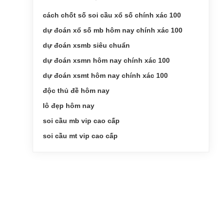
cách chốt số soi cầu xổ số chính xác 100
dự đoán xổ số mb hôm nay chính xác 100
dự đoán xsmb siêu chuẩn
dự đoán xsmn hôm nay chính xác 100
dự đoán xsmt hôm nay chính xác 100
độc thủ đề hôm nay
lô đẹp hôm nay
soi cầu mb vip cao cấp
soi cầu mt vip cao cấp