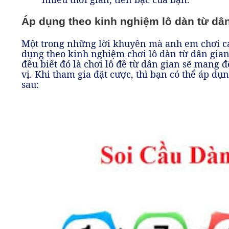
Áp dụng theo kinh nghiệm lô dàn từ dân
Một trong những lời khuyên mà anh em chơi cá
dụng theo kinh nghiệm chơi lô dàn từ dân gian
đều biết đó là chơi lô đề từ dân gian sẽ mang 
vị. Khi tham gia đặt cược, thì bạn có thể áp 
sau: