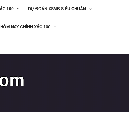
ÁC 100
DỰ ĐOÁN XSMB SIÊU CHUẨN
HÔM NAY CHÍNH XÁC 100
o
m