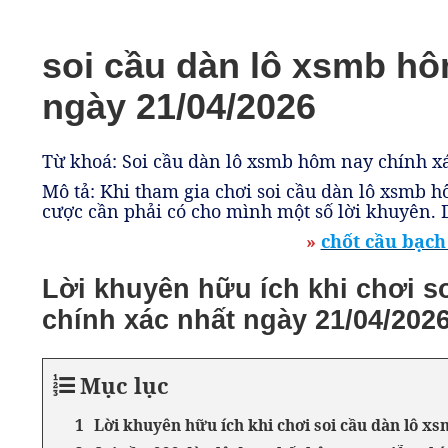
soi cầu dàn lô xsmb hô
ngày 21/04/2026
Từ khoá: Soi cầu dàn lô xsmb hôm nay chính xá
Mô tả: Khi tham gia chơi soi cầu dàn lô xsmb 
cược cần phải có cho mình một số lời khuyên. D
»
chốt cầu bạch
Lời khuyên hữu ích khi chơi s
chính xác nhất ngày 21/04/2026
Mục lục
Lời khuyên hữu ích khi chơi soi cầu dàn lô x