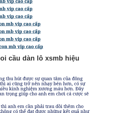
 mb vip cao cấp
 mb vip cao cấp
 mb vip cao cấp
con mb vip cao cấp
con mb vip cao cấp
con mb vip cao cấp
 con mb vip cao cấp
soi cầu dàn lô xsmb hiệu
đang thu hút được sự quan tâm của đông
 thì ai cũng trở nên nhạy bén hơn, có sự
nhiều kinh nghiệm xương máu hơn. Đây
an trọng giúp cho anh em chơi cá cược sẽ
 thì anh em cần phải trau dồi thêm cho
không có thể đạt được những kết quả như