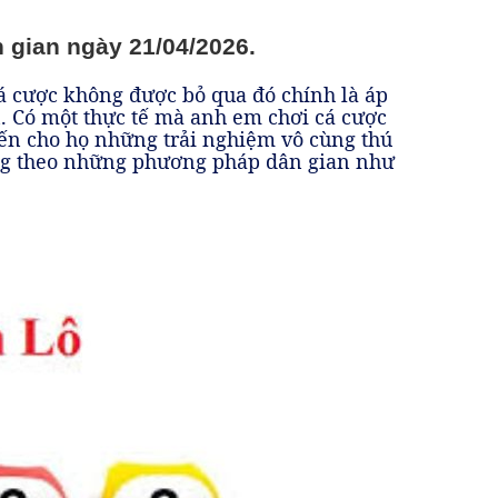
 gian ngày 21/04/2026.
 cược không được bỏ qua đó chính là áp
. Có một thực tế mà anh em chơi cá cược
đến cho họ những trải nghiệm vô cùng thú
dụng theo những phương pháp dân gian như