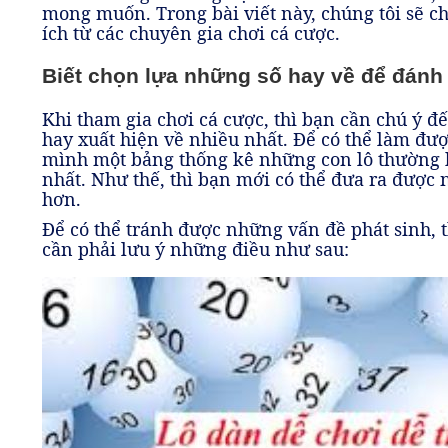
mong muốn. Trong bài viết này, chúng tôi sẽ 
ích từ các chuyên gia chơi cá cược.
Biết chọn lựa những số hay về để đánh
Khi tham gia chơi cá cược, thì bạn cần chú ý đ
hay xuất hiện về nhiều nhất. Để có thể làm đượ
mình một bảng thống kê những con lô thường ha
nhất. Như thế, thì bạn mới có thể đưa ra được
hơn.
Để có thể tránh được những vấn đề phát sinh, t
cần phải lưu ý những điều như sau: