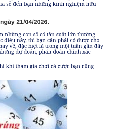
chia sẻ đến bạn những kinh nghiệm hữu
 ngày 21/04/2026.
ến những con số có tần suất lớn thường
c điều này, thì bạn cần phải có được cho
y về, đặc biệt là trong một tuần gần đây
 những dự đoán, phán đoán chính xác
hì khi tham gia chơi cá cược bạn cũng