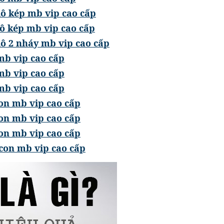
lô kép mb vip cao cấp
lô kép mb vip cao cấp
lô 2 nháy mb vip cao cấp
 mb vip cao cấp
 mb vip cao cấp
 mb vip cao cấp
con mb vip cao cấp
con mb vip cao cấp
con mb vip cao cấp
 con mb vip cao cấp