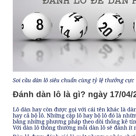
Soi cầu dàn lô siêu chuẩn cùng tỷ lệ thưởng cực
Đánh dàn lô là gì? ngày 17/04/
Lô dàn hay còn được gọi với cái tên khác là dàn
hay cả bộ lô. Những cặp lô hay bộ lô đó là nhữn
bằng những phương pháp theo dõi thống kê tính 
Với dàn lô thông thường mỗi dàn lô sẽ đánh ít n