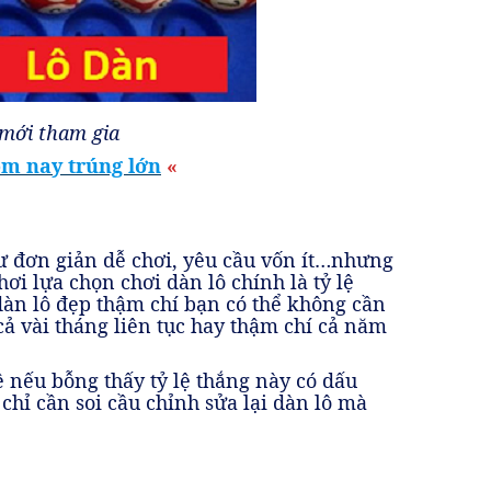
 mới tham gia
m nay trúng lớn
«
 đơn giản dễ chơi, yêu cầu vốn ít…nhưng
ơi lựa chọn chơi dàn lô chính là tỷ lệ
 dàn lô đẹp thậm chí bạn có thể không cần
cả vài tháng liên tục hay thậm chí cả năm
 nếu bỗng thấy tỷ lệ thắng này có dấu
hỉ cần soi cầu chỉnh sửa lại dàn lô mà