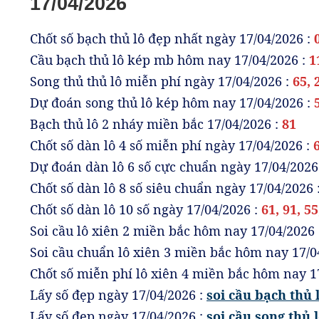
17/04/2026
Chốt số bạch thủ lô đẹp nhất ngày 17/04/2026 :
Cầu bạch thủ lô kép mb hôm nay 17/04/2026 :
1
Song thủ thủ lô miễn phí ngày 17/04/2026 :
65, 
Dự đoán song thủ lô kép hôm nay 17/04/2026 :
Bạch thủ lô 2 nháy miền bắc 17/04/2026 :
81
Chốt số dàn lô 4 số miễn phí ngày 17/04/2026 :
6
Dự đoán dàn lô 6 số cực chuẩn ngày 17/04/2026
Chốt số dàn lô 8 số siêu chuẩn ngày 17/04/2026 
Chốt số dàn lô 10 số ngày 17/04/2026 :
61, 91, 55
Soi cầu lô xiên 2 miền bắc hôm nay 17/04/2026
Soi cầu chuẩn lô xiên 3 miền bắc hôm nay 17/0
Chốt số miễn phí lô xiên 4 miền bắc hôm nay 1
Lấy số đẹp ngày 17/04/2026 :
soi cầu bạch thủ 
Lấy số đẹp ngày 17/04/2026 :
soi cầu song thủ 