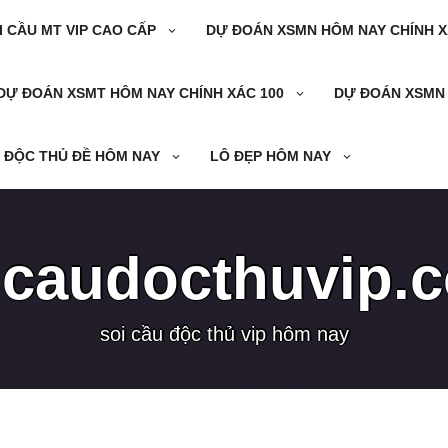
I CẦU MT VIP CAO CẤP
DỰ ĐOÁN XSMN HÔM NAY CHÍNH X
DỰ ĐOÁN XSMT HÔM NAY CHÍNH XÁC 100
DỰ ĐOÁN XSMN 
ĐỘC THỦ ĐỀ HÔM NAY
LÔ ĐẸP HÔM NAY
i
c
a
u
d
o
c
t
h
u
v
i
p
.
c
s
o
i
c
ầ
u
đ
ộ
c
t
h
ủ
v
i
p
h
ô
m
n
a
y