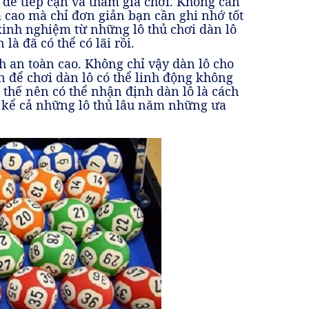
dễ tiếp cận và tham gia chơi. Không cần
cao mà chỉ đơn giản bạn cần ghi nhớ tốt
 kinh nghiệm từ những lô thủ chơi dàn lô
là đã có thể có lãi rồi.
nh an toàn cao. Không chỉ vậy dàn lô cho
ốn để chơi dàn lô có thể linh động không
 thế nên có thể nhận định dàn lô là cách
 kể cả những lô thủ lâu năm những ưa