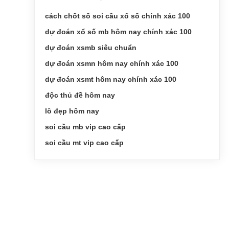
cách chốt số soi cầu xổ số chính xác 100
dự đoán xổ số mb hôm nay chính xác 100
dự đoán xsmb siêu chuẩn
dự đoán xsmn hôm nay chính xác 100
dự đoán xsmt hôm nay chính xác 100
độc thủ đề hôm nay
lô đẹp hôm nay
soi cầu mb vip cao cấp
soi cầu mt vip cao cấp