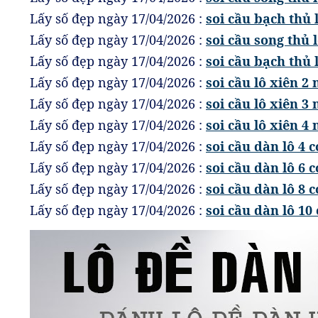
Lấy số đẹp ngày 17/04/2026 :
soi cầu bạch thủ 
Lấy số đẹp ngày 17/04/2026 :
soi cầu song thủ 
Lấy số đẹp ngày 17/04/2026 :
soi cầu bạch thủ 
Lấy số đẹp ngày 17/04/2026 :
soi cầu lô xiên 2
Lấy số đẹp ngày 17/04/2026 :
soi cầu lô xiên 3
Lấy số đẹp ngày 17/04/2026 :
soi cầu lô xiên 4
Lấy số đẹp ngày 17/04/2026 :
soi cầu dàn lô 4 
Lấy số đẹp ngày 17/04/2026 :
soi cầu dàn lô 6 
Lấy số đẹp ngày 17/04/2026 :
soi cầu dàn lô 8 
Lấy số đẹp ngày 17/04/2026 :
soi cầu dàn lô 10