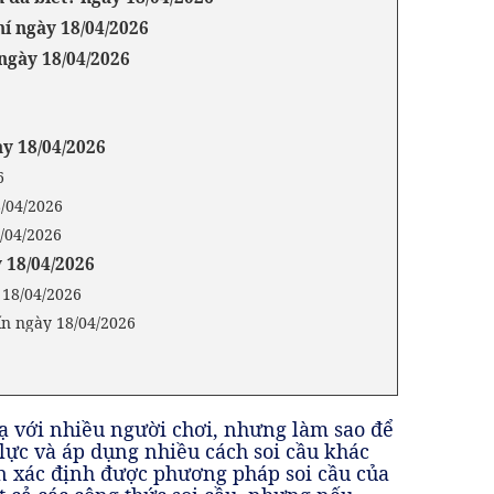
í ngày 18/04/2026
 ngày 18/04/2026
y 18/04/2026
6
8/04/2026
8/04/2026
y 18/04/2026
 18/04/2026
tín ngày 18/04/2026
lạ với nhiều người chơi, nhưng làm sao để
 lực và áp dụng nhiều cách soi cầu khác
ần xác định được phương pháp soi cầu của