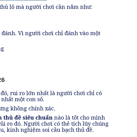
h thủ lô mà người chơi cần nắm như:
ể đánh. Vì người chơi chỉ đánh vào một
ng
26
đó, rui ro lớn nhất là người chơi chỉ có
 nhất một con số.
hưng không chính xác.
h thủ đề siêu chuẩn
nào là tốt cho mình
ủi ro đó. Người chơi có thẻ tích lũy chúng
u, kinh nghiệm soi cầu bạch thủ đề.