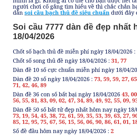
mình là gì. Không ai có thể cho bạn được hết t
người chơi cố gắng tìm hiểu về thì chắc chắn b
dẫn
soi cầu bạch thủ đề siêu chuẩn
dưới đây c
Soi cầu 7777 dàn đề đẹp nhất
18/04/2026
Chốt số bạch thủ đề miễn phí ngày 18/04/2026 :
Chốt số song thủ đề ngày 18/04/2026 :
31, 77
Dàn đề 10 số cực chuẩn miễn phí ngày 18/04/20
Dàn đề 20 số ngày 18/04/2026 :
73, 59, 59, 27, 65
71, 42, 46, 89
Dàn đề 36 con số bất bại ngày 18/04/2026
43, 00
56, 55, 81, 83, 09, 02, 47, 34, 89, 49, 92, 55, 09, 9
Dàn đề 50 số bất tử đẹp nhất hôm nay ngày 18/
73, 19, 54, 45, 38, 72, 61, 59, 35, 53, 39, 63, 27, 9
85, 12, 95, 75, 67, 56, 15, 56, 06, 90, 86, 61, 01, 1
Số đề đầu hôm nay ngày 18/04/2026 :
2