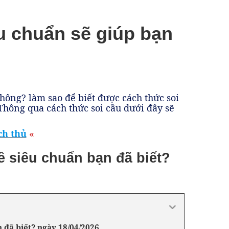
êu chuẩn sẽ giúp bạn
không? làm sao để biết được cách thức soi
 Thông qua cách thức soi cầu dưới đây sẽ
ch thủ
«
 siêu chuẩn bạn đã biết?
 đã biết? ngày 18/04/2026