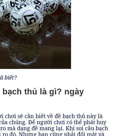
ã biết?
u bạch thủ là gì? ngày
i chơi sẽ cần biết về đề bạch thủ này là
 của chúng. Để người chơi có thể phát huy
 ro mà dạng đề mang lại. Khi soi cầu bạch
i ro đó. Nhưng bạn cũng phải đối mặt và