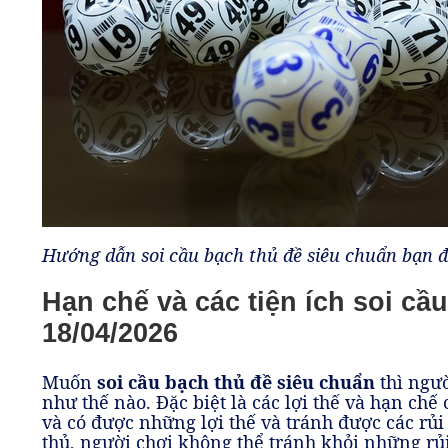
Hướng dẫn soi cầu bạch thủ đề siêu chuẩn bạn đ
Hạn chế và các tiện ích soi cầ
18/04/2026
Muốn
soi cầu bạch thủ đề siêu chuẩn
thì ngườ
như thế nào. Đặc biệt là các lợi thế và hạn chế
và có được những lợi thế và tránh được các rủi
thủ, người chơi không thể tránh khỏi những rủ