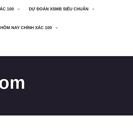
ÁC 100
DỰ ĐOÁN XSMB SIÊU CHUẨN
HÔM NAY CHÍNH XÁC 100
o
m