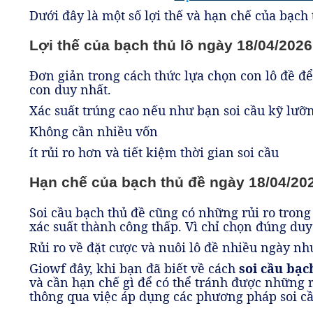
Dưới đây là một số lợi thế và hạn chế của bạc
Lợi thế của bạch thủ lô ngày 18/04/2026
Đơn giản trong cách thức lựa chọn con lô đề đ
con duy nhất.
Xác suất trúng cao nếu như bạn soi cầu kỹ lưỡ
Không cần nhiều vốn
ít rủi ro hơn và tiết kiệm thời gian soi cầu
Hạn chế của bạch thủ đề ngày 18/04/20
Soi cầu bạch thủ đề cũng có những rủi ro trong 
xác suất thành công thấp. Vì chỉ chọn đúng duy
Rủi ro về đặt cược và nuôi lô đề nhiều ngày n
Giowf đây, khi bạn đã biết về cách
soi cầu bạc
và cần hạn chế gì để có thể tránh được những r
thông qua việc áp dụng các phương pháp soi cầ