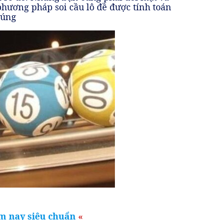
phương pháp soi cầu lô đề được tính toán
chúng
m nay siêu chuẩn
«