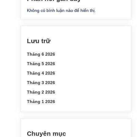
Không có bình luận nào để hiển thị.
Lưu trữ
Tháng 6 2026
Tháng 5 2026
Tháng 4 2026
Tháng 3 2026
Tháng 2 2026
Tháng 1 2026
Chuyên mục