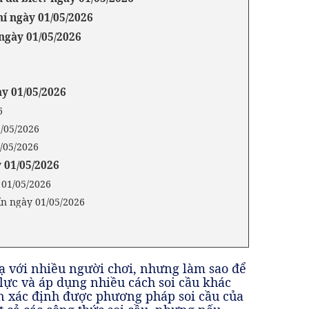
í ngày 01/05/2026
 ngày 01/05/2026
y 01/05/2026
6
1/05/2026
1/05/2026
y 01/05/2026
 01/05/2026
tín ngày 01/05/2026
lạ với nhiều người chơi, nhưng làm sao để
 lực và áp dụng nhiều cách soi cầu khác
ần xác định được phương pháp soi cầu của