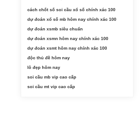
cách chốt số soi cầu xổ số chính xác 100
dự đoán xổ số mb hôm nay chính xác 100
dự đoán xsmb siêu chuẩn
dự đoán xsmn hôm nay chính xác 100
dự đoán xsmt hôm nay chính xác 100
độc thủ đề hôm nay
lô đẹp hôm nay
soi cầu mb vip cao cấp
soi cầu mt vip cao cấp