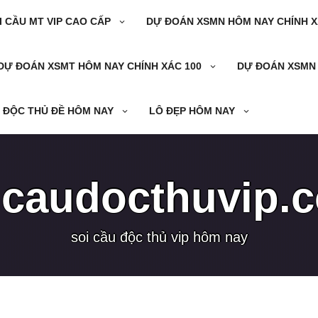
I CẦU MT VIP CAO CẤP
DỰ ĐOÁN XSMN HÔM NAY CHÍNH X
DỰ ĐOÁN XSMT HÔM NAY CHÍNH XÁC 100
DỰ ĐOÁN XSMN 
ĐỘC THỦ ĐỀ HÔM NAY
LÔ ĐẸP HÔM NAY
i
c
a
u
d
o
c
t
h
u
v
i
p
.
c
s
o
i
c
ầ
u
đ
ộ
c
t
h
ủ
v
i
p
h
ô
m
n
a
y