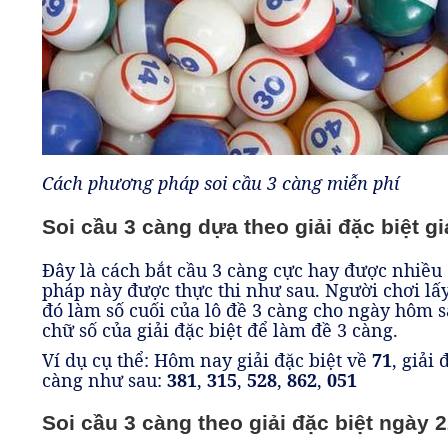
Cách phương pháp soi cầu 3 càng miễn phí
Soi cầu 3 càng dựa theo giải đặc biệt gi
Đây là cách bắt cầu 3 càng cực hay được nhiều
pháp này được thực thi như sau. Người chơi lấy
đó làm số cuối của lô đề 3 càng cho ngày hôm s
chữ số của giải đặc biệt để làm đề 3 càng.
Ví dụ cụ thể: Hôm nay giải đặc biệt về
71
, giải
càng như sau:
381
,
315
,
528
,
862
,
051
Soi cầu 3 càng theo giải đặc biệt ngày 