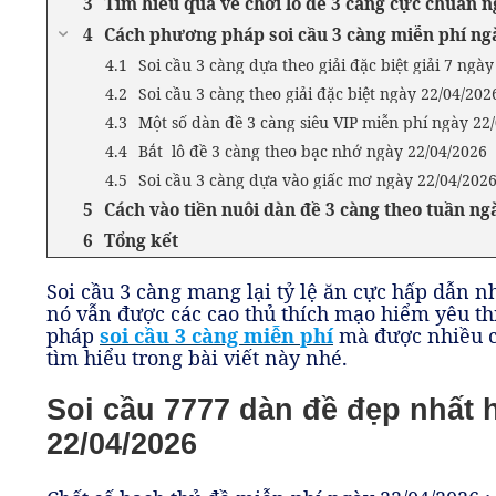
Tìm hiểu qua về chơi lô đề 3 càng cực chuẩn n
Cách phương pháp soi cầu 3 càng miễn phí ng
Soi cầu 3 càng dựa theo giải đặc biệt giải 7 ngà
Soi cầu 3 càng theo giải đặc biệt ngày 22/04/202
Một số dàn đề 3 càng siêu VIP miễn phí ngày 22
Bắt lô đề 3 càng theo bạc nhớ ngày 22/04/2026
Soi cầu 3 càng dựa vào giấc mơ ngày 22/04/202
Cách vào tiền nuôi dàn đề 3 càng theo tuần ng
Tổng kết
Soi cầu 3 càng mang lại tỷ lệ ăn cực hấp dẫn n
nó vẫn được các cao thủ thích mạo hiểm yêu th
pháp
soi cầu 3 càng miễn phí
mà được nhiều c
tìm hiểu trong bài viết này nhé.
Soi cầu 7777 dàn đề đẹp nhất
22/04/2026