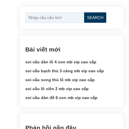
SEARCH
Bài viết mới
soi cầu dàn lô 4 con mb vip cao cấp
soi cầu bạch thủ 3 càng mb vip cao cấp
soi cầu song thủ lô mb vip cao cấp
soi cầu lô xiên 2 mb vip cao cấp
soi cầu dàn đề 6 con mb vip cao cấp
Phản hồi gần đây