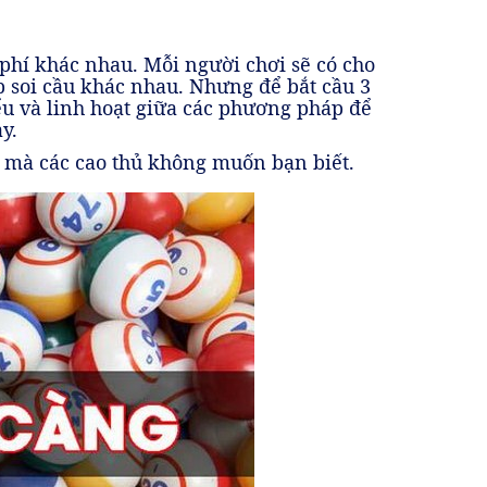
phí khác nhau. Mỗi người chơi sẽ có cho
soi cầu khác nhau. Nhưng để bắt cầu 3
ểu và linh hoạt giữa các phương pháp để
ay.
g mà các cao thủ không muốn bạn biết.