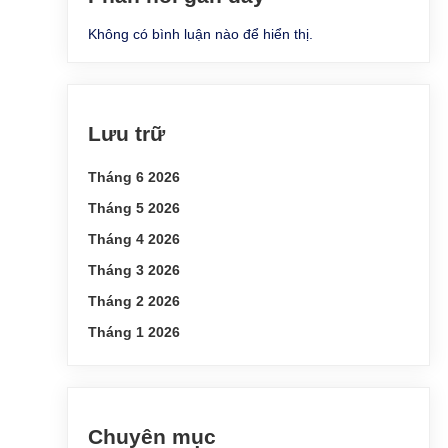
Không có bình luận nào để hiển thị.
Lưu trữ
Tháng 6 2026
Tháng 5 2026
Tháng 4 2026
Tháng 3 2026
Tháng 2 2026
Tháng 1 2026
Chuyên mục