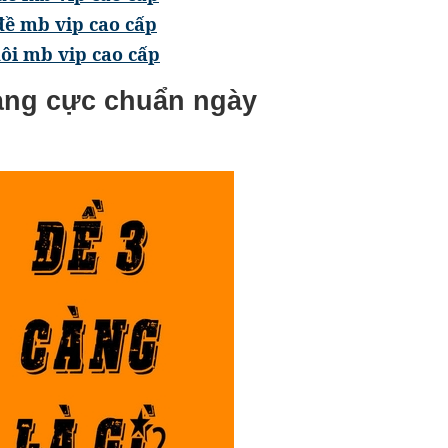
đề mb vip cao cấp
uôi mb vip cao cấp
càng cực chuẩn ngày