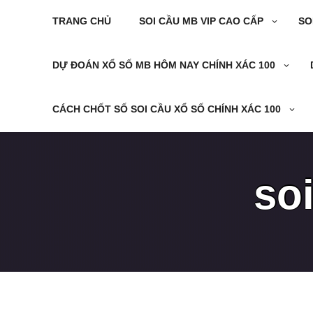
Skip
to
TRANG CHỦ
SOI CẦU MB VIP CAO CẤP
SO
content
DỰ ĐOÁN XỔ SỐ MB HÔM NAY CHÍNH XÁC 100
CÁCH CHỐT SỐ SOI CẦU XỔ SỐ CHÍNH XÁC 100
s
o