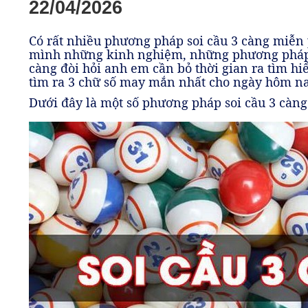
22/04/2026
Có rất nhiều phương pháp soi cầu 3 càng miễn 
mình những kinh nghiệm, những phương pháp 
càng đòi hỏi anh em cần bỏ thời gian ra tìm hi
tìm ra 3 chữ số may mắn nhất cho ngày hôm n
Dưới đây là một số phương pháp soi cầu 3 càn