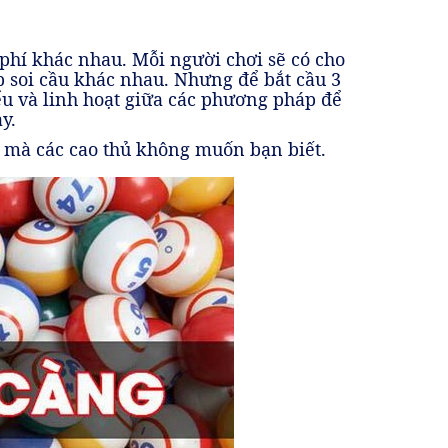
phí khác nhau. Mỗi người chơi sẽ có cho
soi cầu khác nhau. Nhưng để bắt cầu 3
ểu và linh hoạt giữa các phương pháp để
ay.
g mà các cao thủ không muốn bạn biết.