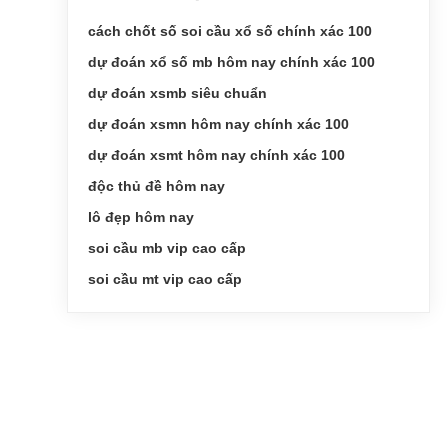
cách chốt số soi cầu xổ số chính xác 100
dự đoán xổ số mb hôm nay chính xác 100
dự đoán xsmb siêu chuẩn
dự đoán xsmn hôm nay chính xác 100
dự đoán xsmt hôm nay chính xác 100
độc thủ đề hôm nay
lô đẹp hôm nay
soi cầu mb vip cao cấp
soi cầu mt vip cao cấp