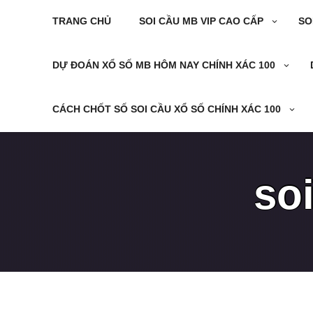
Skip
to
TRANG CHỦ
SOI CẦU MB VIP CAO CẤP
SO
content
DỰ ĐOÁN XỔ SỐ MB HÔM NAY CHÍNH XÁC 100
CÁCH CHỐT SỐ SOI CẦU XỔ SỐ CHÍNH XÁC 100
s
o