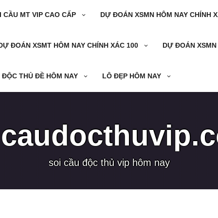
I CẦU MT VIP CAO CẤP
DỰ ĐOÁN XSMN HÔM NAY CHÍNH X
DỰ ĐOÁN XSMT HÔM NAY CHÍNH XÁC 100
DỰ ĐOÁN XSMN 
ĐỘC THỦ ĐỀ HÔM NAY
LÔ ĐẸP HÔM NAY
i
c
a
u
d
o
c
t
h
u
v
i
p
.
c
s
o
i
c
ầ
u
đ
ộ
c
t
h
ủ
v
i
p
h
ô
m
n
a
y