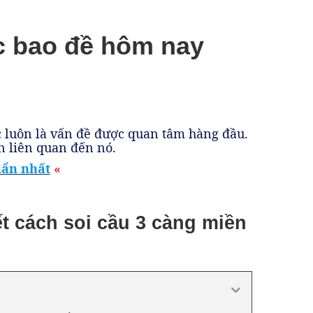
c bao đề hôm nay
c luôn là vấn đề được quan tâm hàng đầu.
in liên quan đến nó.
uẩn nhất
«
t cách soi cầu 3 càng miền