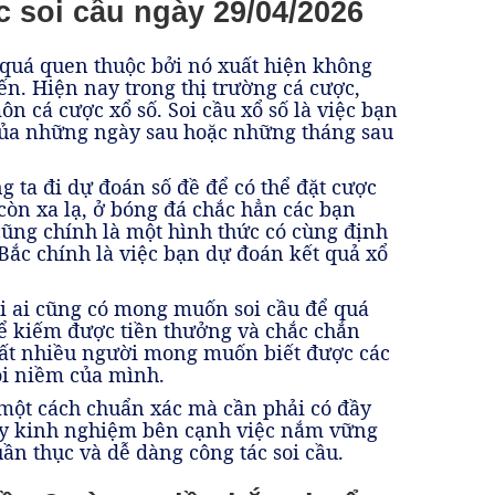
ệc soi cầu ngày 29/04/2026
ã quá quen thuộc bởi nó xuất hiện không
ến. Hiện nay trong thị trường cá cược,
 cá cược xổ số. Soi cầu xổ số là việc bạn
 của những ngày sau hoặc những tháng sau
g ta đi dự đoán số đề để có thể đặt cược
còn xa lạ, ở bóng đá chắc hẳn các bạn
cũng chính là một hình thức có cùng định
 Bắc chính là việc bạn dự đoán kết quả xổ
 ai ai cũng có mong muốn soi cầu để quá
Để kiếm được tiền thưởng và chắc chắn
 rất nhiều người mong muốn biết được các
nỗi niềm của mình.
 một cách chuẩn xác mà cần phải có đầy
 lũy kinh nghiệm bên cạnh việc nắm vững
huần thục và dễ dàng công tác soi cầu.