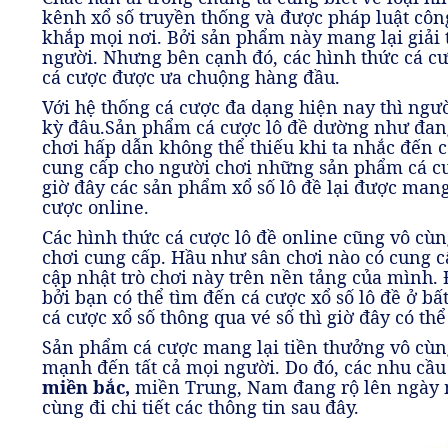
kênh xổ số truyền thống và được pháp luật côn
khắp mọi nơi. Bởi sản phẩm này mang lại giải
người. Nhưng bên cạnh đó, các hình thức cá cượ
cá cược được ưa chuộng hàng đầu.
Với hệ thống cá cược đa dạng hiện nay thì người
kỳ đâu.Sản phẩm cá cược lô đề dường như đang
chơi hấp dẫn không thể thiếu khi ta nhắc đến c
cung cấp cho người chơi những sản phẩm cá cư
giờ đây các sản phẩm xổ số lô đề lại được man
cược online.
Các hình thức cá cược lô đề online cũng vô cù
chơi cung cấp. Hầu như sân chơi nào có cung c
cập nhật trò chơi này trên nền tảng của mình.
bởi bạn có thể tìm đến cá cược xổ số lô đề ở b
cá cược xổ số thông qua vé số thì giờ đây có thể
Sản phẩm cá cược mang lại tiền thưởng vô cùng
mạnh đến tất cả mọi người. Do đó, các nhu cầu
miền bắc,
miền Trung, Nam đang rộ lên ngày m
cùng đi chi tiết các thông tin sau đây.