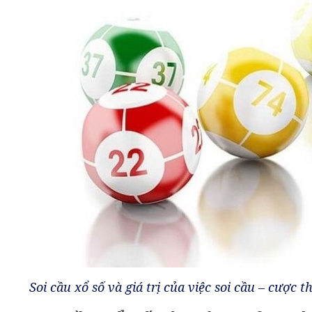
Soi cầu xổ số và giá trị của việc soi cầu – cược t