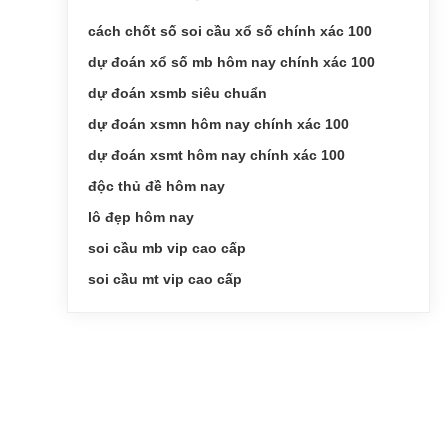
cách chốt số soi cầu xổ số chính xác 100
dự đoán xổ số mb hôm nay chính xác 100
dự đoán xsmb siêu chuẩn
dự đoán xsmn hôm nay chính xác 100
dự đoán xsmt hôm nay chính xác 100
độc thủ đề hôm nay
lô đẹp hôm nay
soi cầu mb vip cao cấp
soi cầu mt vip cao cấp