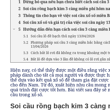
Đừng bỏ qua nếu bạn chưa biết cách soi cầu 3
Soi cầu rồng bạch kim 3 càng miễn phí hôm na
Thông tin cho bạn về việc soi cầu xổ số miền 
Soi cầu xổ số và giá trị của việc soi cầu ngày 1
Hướng dẫn đến bạn cách soi cầu 3 càng miền 
Soi cầu lô đề bạch thủ ngày 13/04/2026
Phương pháp soi cầu 3 càng miền bắc bằng cách b
13/04/2026
Cách bắt lô rơi đã không ra trong khoảng một 
Bắt lô đề dựa vào 3 lần đề không có lô rơi gần 
Hiện nay, có thể thấy được một điều rằng việc 
pháp dành cho tất cả mọi người và được thực h
thể dựa vào kết quả xổ số để tham gia đặt cược 
cho đến Nam. Từ đó, xuất hiện nhu cầu mong 
quá trình đặt cược tốt hơn. Bài viết sau đây sẽ
cầu trong xổ số.
Soi cầu rồng bạch kim 3 càng