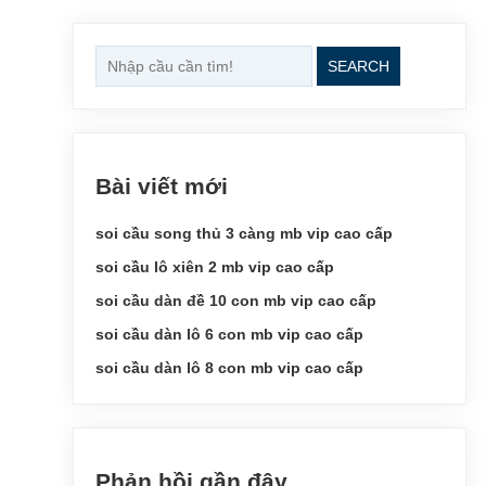
SEARCH
Bài viết mới
soi cầu song thủ 3 càng mb vip cao cấp
soi cầu lô xiên 2 mb vip cao cấp
soi cầu dàn đề 10 con mb vip cao cấp
soi cầu dàn lô 6 con mb vip cao cấp
soi cầu dàn lô 8 con mb vip cao cấp
Phản hồi gần đây