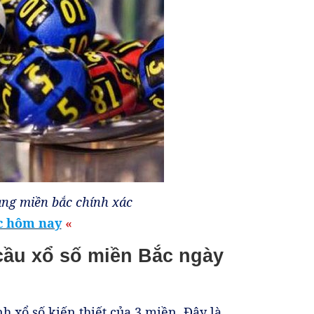
àng miền bắc chính xác
c hôm nay
«
 cầu xổ số miền Bắc ngày
nh xổ số kiến thiết của 3 miền. Đây là