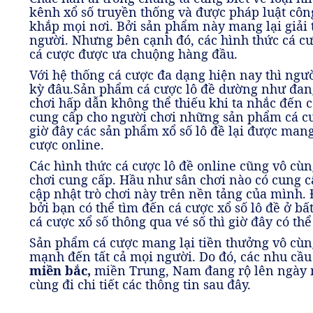
kênh xổ số truyền thống và được pháp luật côn
khắp mọi nơi. Bởi sản phẩm này mang lại giải
người. Nhưng bên cạnh đó, các hình thức cá cượ
cá cược được ưa chuộng hàng đầu.
Với hệ thống cá cược đa dạng hiện nay thì người
kỳ đâu.Sản phẩm cá cược lô đề dường như đang
chơi hấp dẫn không thể thiếu khi ta nhắc đến c
cung cấp cho người chơi những sản phẩm cá cư
giờ đây các sản phẩm xổ số lô đề lại được man
cược online.
Các hình thức cá cược lô đề online cũng vô cù
chơi cung cấp. Hầu như sân chơi nào có cung c
cập nhật trò chơi này trên nền tảng của mình.
bởi bạn có thể tìm đến cá cược xổ số lô đề ở b
cá cược xổ số thông qua vé số thì giờ đây có thể
Sản phẩm cá cược mang lại tiền thưởng vô cùng
mạnh đến tất cả mọi người. Do đó, các nhu cầu
miền bắc,
miền Trung, Nam đang rộ lên ngày m
cùng đi chi tiết các thông tin sau đây.