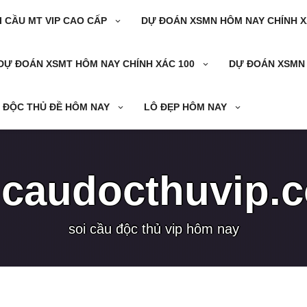
I CẦU MT VIP CAO CẤP
DỰ ĐOÁN XSMN HÔM NAY CHÍNH X
DỰ ĐOÁN XSMT HÔM NAY CHÍNH XÁC 100
DỰ ĐOÁN XSMN 
ĐỘC THỦ ĐỀ HÔM NAY
LÔ ĐẸP HÔM NAY
i
c
a
u
d
o
c
t
h
u
v
i
p
.
c
s
o
i
c
ầ
u
đ
ộ
c
t
h
ủ
v
i
p
h
ô
m
n
a
y