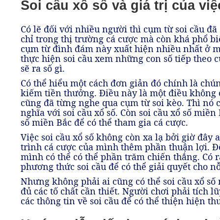
Soi cầu xổ số và giá trị của vi
Có lẽ đối với nhiều người thì cụm từ soi cầu đ
chỉ trong thị trường cá cược mà còn khá phổ bi
cụm từ đình đám này xuất hiện nhiều nhất ở môn
thực hiện soi cầu xem những con số tiếp theo
sẽ ra số gì.
Có thể hiểu một cách đơn giản đó chính là chún
kiếm tiền thưởng. Điều này là một điều không 
cũng đã từng nghe qua cụm từ soi kèo. Thì nó 
nghĩa với soi cầu xổ số. Còn soi cầu xổ số miền
số miền Bắc để có thể tham gia cá cược.
Việc soi cầu xổ số không còn xa lạ bởi giờ đây
trình cá cược của mình thêm phần thuận lợi. 
mình có thể có thể phần trăm chiến thắng. Có
phương thức soi cầu để có thể giải quyết cho 
Nhưng không phải ai cũng có thể soi cầu xổ số
đủ các tố chất cần thiết. Người chơi phải tích
các thông tin về soi cầu để có thể thiện hiện t