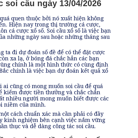
ệc soi cầu ngày 13/04/2026
ã quá quen thuộc bởi nó xuất hiện không
ến. Hiện nay trong thị trường cá cược,
 cá cược xổ số. Soi cầu xổ số là việc bạn
 của những ngày sau hoặc những tháng sau
g ta đi dự đoán số đề để có thể đặt cược
còn xa lạ, ở bóng đá chắc hẳn các bạn
cũng chính là một hình thức có cùng định
 Bắc chính là việc bạn dự đoán kết quả xổ
 ai ai cũng có mong muốn soi cầu để quá
Để kiếm được tiền thưởng và chắc chắn
 rất nhiều người mong muốn biết được các
nỗi niềm của mình.
 một cách chuẩn xác mà cần phải có đầy
 lũy kinh nghiệm bên cạnh việc nắm vững
huần thục và dễ dàng công tác soi cầu.