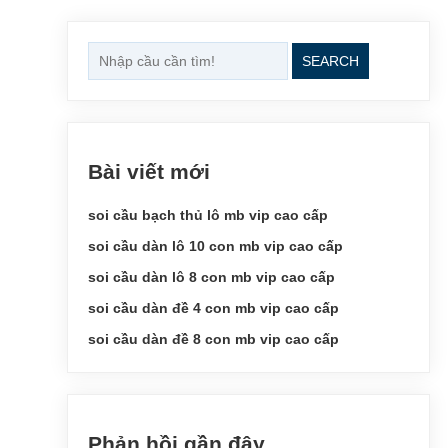
SEARCH
Bài viết mới
soi cầu bạch thủ lô mb vip cao cấp
soi cầu dàn lô 10 con mb vip cao cấp
soi cầu dàn lô 8 con mb vip cao cấp
soi cầu dàn đề 4 con mb vip cao cấp
soi cầu dàn đề 8 con mb vip cao cấp
Phản hồi gần đây