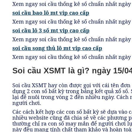
Xem ngay soi cầu thống kê số chuẩn nhất ngà
soi cầu bao lô mt vip cao cấp
Xem ngay soi cầu thống kê số chuẩn nhất ngà
soi cầu lô 3 số mt vip cao cấp
Xem ngay soi cầu thống kê số chuẩn nhất ngà
soi cầu song thủ lô mt vip cao cấp
Xem ngay soi cầu thống kê số chuẩn nhất ngà
Soi cầu XSMT là gì? ngày 15/0
Soi cầu XSMT hay còn được gọi với cái tên đơn 
dụng 2 con số bất kỳ trong bảng kết quả xổ số.
lại để nuôi trong vòng 2 đến nhiều ngày. Cách n
người chơi.
Các cách kết hợp các con số bất kỳ sẽ dựa vào 
nhiều website cũng đã chia sẻ về các phương 
thường chỉ ra con số may mắn để người chơi lự
này đều mang tính chất tham khảo và hoàn toà