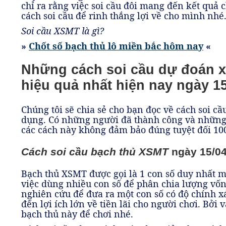
chỉ ra rằng việc soi cầu đôi mang đến kết quả 
cách soi cầu để rinh thắng lợi về cho mình nhé
Soi cầu XSMT là gì?
»
Chốt số bạch thủ lô miền bắc hôm nay
«
Những cách soi cầu dự đoán x
hiệu quả nhất hiện nay ngày 1
Chúng tôi sẽ chia sẻ cho bạn đọc về cách soi 
dụng. Có những người đã thành công và những 
các cách này không đảm bảo đúng tuyệt đối 10
Cách soi cầu bạch thủ XSMT
ngày 15/04
Bạch thủ XSMT được gọi là 1 con số duy nhất m
việc dùng nhiều con số để phân chia lượng vốn 
nghiên cứu để đưa ra một con số có độ chính xá
đến lợi ích lớn về tiền lãi cho người chơi. Bởi
bạch thủ này để chơi nhé.