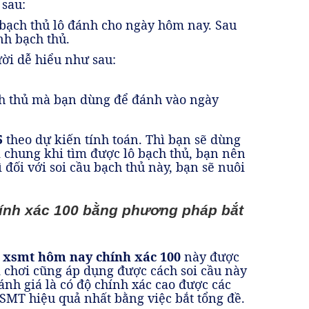
 sau:
 bạch thủ lô đánh cho ngày hôm nay. Sau
nh bạch thủ.
ười dễ hiểu như sau:
ạch thủ mà bạn dùng để đánh vào ngày
5
theo dự kiến tính toán. Thì bạn sẽ dùng
i chung khi tìm được lô bạch thủ, bạn nên
 đối với soi cầu bạch thủ này, bạn sẽ nuôi
ính xác 100 bằng phương pháp bắt
 xsmt hôm nay chính xác 100
này được
 chơi cũng áp dụng được cách soi cầu này
ánh giá là có độ chính xác cao được các
 XSMT hiệu quả nhất bằng việc bắt tổng đề.