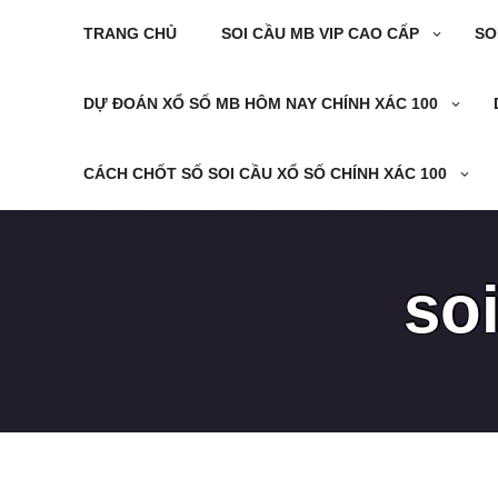
Skip
to
TRANG CHỦ
SOI CẦU MB VIP CAO CẤP
SO
content
DỰ ĐOÁN XỔ SỐ MB HÔM NAY CHÍNH XÁC 100
CÁCH CHỐT SỐ SOI CẦU XỔ SỐ CHÍNH XÁC 100
s
o