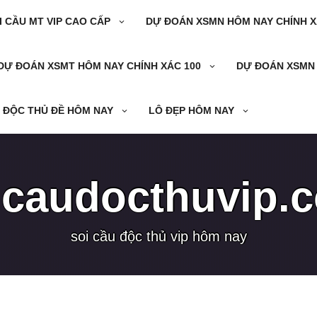
I CẦU MT VIP CAO CẤP
DỰ ĐOÁN XSMN HÔM NAY CHÍNH X
DỰ ĐOÁN XSMT HÔM NAY CHÍNH XÁC 100
DỰ ĐOÁN XSMN 
ĐỘC THỦ ĐỀ HÔM NAY
LÔ ĐẸP HÔM NAY
i
c
a
u
d
o
c
t
h
u
v
i
p
.
c
s
o
i
c
ầ
u
đ
ộ
c
t
h
ủ
v
i
p
h
ô
m
n
a
y