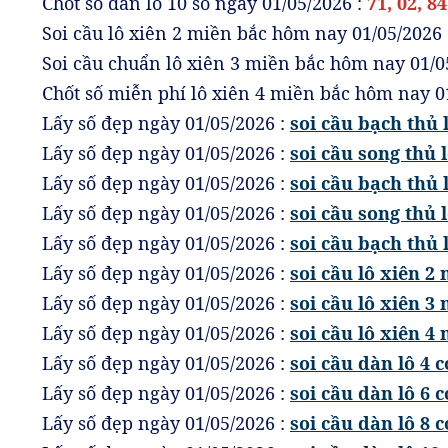
Chốt số dàn lô 10 số ngày 01/05/2026 :
71, 02, 84
Soi cầu lô xiên 2 miền bắc hôm nay 01/05/2026
Soi cầu chuẩn lô xiên 3 miền bắc hôm nay 01/0
Chốt số miễn phí lô xiên 4 miền bắc hôm nay 0
Lấy số đẹp ngày 01/05/2026 :
soi cầu bạch thủ 
Lấy số đẹp ngày 01/05/2026 :
soi cầu song thủ 
Lấy số đẹp ngày 01/05/2026 :
soi cầu bạch thủ 
Lấy số đẹp ngày 01/05/2026 :
soi cầu song thủ 
Lấy số đẹp ngày 01/05/2026 :
soi cầu bạch thủ 
Lấy số đẹp ngày 01/05/2026 :
soi cầu lô xiên 2
Lấy số đẹp ngày 01/05/2026 :
soi cầu lô xiên 3
Lấy số đẹp ngày 01/05/2026 :
soi cầu lô xiên 4
Lấy số đẹp ngày 01/05/2026 :
soi cầu dàn lô 4 
Lấy số đẹp ngày 01/05/2026 :
soi cầu dàn lô 6 
Lấy số đẹp ngày 01/05/2026 :
soi cầu dàn lô 8 