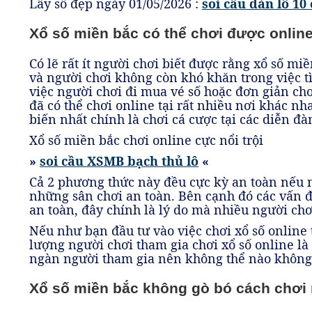
Lấy số đẹp ngày 01/05/2026 :
soi cầu dàn lô 10
Xổ số miền bắc có thể chơi được online
Có lẽ rất ít người chơi biết được rằng xổ số m
và người chơi không còn khó khăn trong việc 
việc người chơi đi mua vé số hoặc đơn giản chơi
đã có thể chơi online tại rất nhiều nơi khác nh
biến nhất chính là chơi cá cược tại các diễn đàn
Xổ số miền bắc chơi online cực nổi trội
»
soi cầu XSMB bạch thủ lô
«
Cả 2 phương thức này đều cực kỳ an toàn nếu 
những sân chơi an toàn. Bên cạnh đó các vấn đ
an toàn, đây chính là lý do mà nhiều người chơ
Nếu như bạn đầu tư vào việc chơi xổ số online 
lượng người chơi tham gia chơi xổ số online là
ngàn người tham gia nên không thể nào không 
Xổ số miền bắc không gò bó cách chơi 