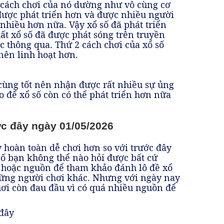
 cách chơi của nó dường như vô cùng cơ
ược phát triển hơn và được nhiều người
 nhiều hơn nữa. Vậy xổ số đã phát triển
t xổ số đã được phát sóng trên truyền
c thông qua. Thứ 2 cách chơi của xổ số
nên linh hoạt hơn.
cùng tốt nên nhận được rất nhiều sự ủng
 để xổ số còn có thể phát triển hơn nữa
ớc đây ngày 01/05/2026
y hoàn toàn dễ chơi hơn so với trước đây
số bạn không thể nào hỏi được bất cứ
ệu hoặc nguồn để tham khảo đánh lô đề xổ
hững người chơi khác. Nhưng với ngày nay
hơi còn đau đầu vì có quá nhiều nguồn để
 đây