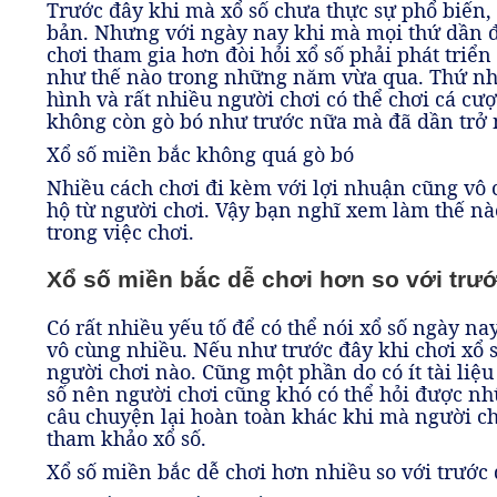
Trước đây khi mà xổ số chưa thực sự phổ biến,
bản. Nhưng với ngày nay khi mà mọi thứ dần đ
chơi tham gia hơn đòi hỏi xổ số phải phát triển
như thế nào trong những năm vừa qua. Thứ nhấ
hình và rất nhiều người chơi có thể chơi cá cượ
không còn gò bó như trước nữa mà đã dần trở 
Xổ số miền bắc không quá gò bó
Nhiều cách chơi đi kèm với lợi nhuận cũng vô 
hộ từ người chơi. Vậy bạn nghĩ xem làm thế nào
trong việc chơi.
Xổ số miền bắc dễ chơi hơn so với trư
Có rất nhiều yếu tố để có thể nói xổ số ngày na
vô cùng nhiều. Nếu như trước đây khi chơi xổ 
người chơi nào. Cũng một phần do có ít tài li
số nên người chơi cũng khó có thể hỏi được n
câu chuyện lại hoàn toàn khác khi mà người c
tham khảo xổ số.
Xổ số miền bắc dễ chơi hơn nhiều so với trước