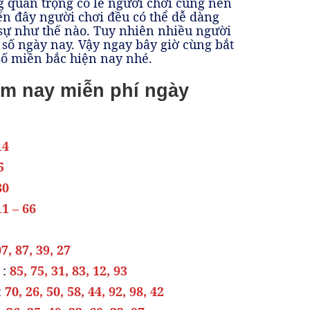
g quan trọng có lẽ người chơi cũng nên
ến đây người chơi đều có thể dễ dàng
sự như thế nào. Tuy nhiên nhiều người
 số ngày nay. Vậy ngay bây giờ cùng bắt
số miền bắc hiện nay nhé.
ôm nay miễn phí ngày
14
5
80
11 – 66
7, 87, 39, 27
 :
85, 75, 31, 83, 12, 93
:
70, 26, 50, 58, 44, 92, 98, 42