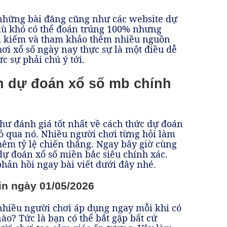
 những bài đăng cũng như các website dự
dù khó có thể đoán trúng 100% nhưng
ìm kiếm và tham khảo thêm nhiều nguồn
hơi xổ số ngày nay thực sự là một điều dễ
c sự phải chú ý tới.
ch dự đoán xổ số mb chính
hư đánh giá tốt nhất về cách thức dự đoán
 qua nó. Nhiều người chơi từng hỏi làm
hêm tỷ lệ chiến thắng. Ngay bây giờ cùng
dự đoán xổ số miền bắc siêu chính xác.
hản hồi ngay bài viết dưới đây nhé.
in ngày 01/05/2026
nhiều người chơi áp dụng ngay mỗi khi có
ào? Tức là bạn có thể bắt gặp bất cứ