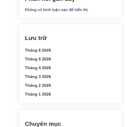
Không có bình luận nào để hiển thị.
Lưu trữ
Tháng 6 2026
Tháng 5 2026
Tháng 4 2026
Tháng 3 2026
Tháng 2 2026
Tháng 1 2026
Chuyên mục