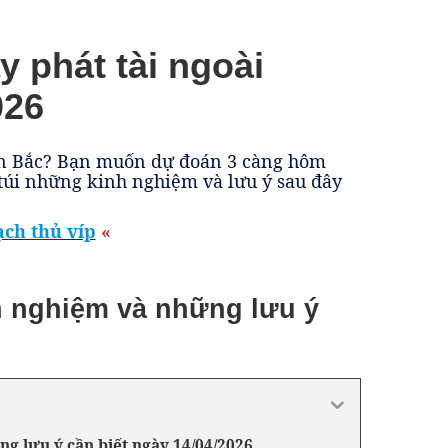
 phát tài ngoài
026
iền Bắc? Bạn muốn dự đoán 3 càng hôm
túi những kinh nghiệm và lưu ý sau đây
ạch thủ víp
«
 nghiệm và những lưu ý
g lưu ý cần biết ngày 14/04/2026