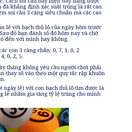
ắc. Cách soi cầu này hiện nay đang được
đã khẳng định xác suất trúng là rất cao.
ệm soi cầu 3 càng siêu chuẩn mà các cao
ẵn lẻ với bạch thủ lô của ngày hôm trước
t. Sau đó bạn đánh số đó hôm nay và chờ
có đến với mình hay không.
c con 3 càng chắn: 0, 7, 1, 0, 2
, 0, 2, 5.
ày tháng không yêu cầu người chơi phải
ần thay số vào theo một quy tắc rập khuôn
ần.
 ngày lẻ) với con bạch thủ lô tìm được là
g lẻ nhằm gia tăng tỷ lệ trúng cho mình