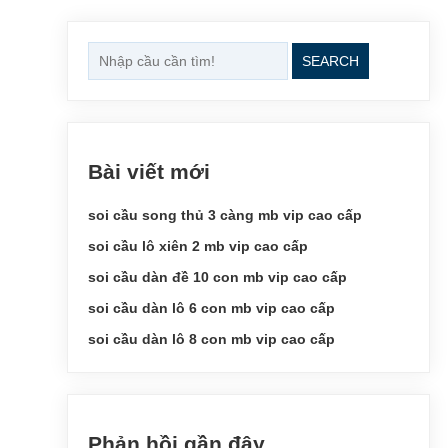
SEARCH
Bài viết mới
soi cầu song thủ 3 càng mb vip cao cấp
soi cầu lô xiên 2 mb vip cao cấp
soi cầu dàn đề 10 con mb vip cao cấp
soi cầu dàn lô 6 con mb vip cao cấp
soi cầu dàn lô 8 con mb vip cao cấp
Phản hồi gần đây