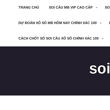
Skip
to
TRANG CHỦ
SOI CẦU MB VIP CAO CẤP
SO
content
DỰ ĐOÁN XỔ SỐ MB HÔM NAY CHÍNH XÁC 100
CÁCH CHỐT SỐ SOI CẦU XỔ SỐ CHÍNH XÁC 100
s
o