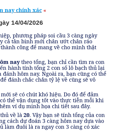
m nay chính xác
«
ày 14/04/2026
iệp, phương pháp soi cầu 3 càng ngày
ay cả tân binh mới chân ướt chân ráo
g thành công để mang về cho mình thật
hôm nay
theo tổng, bạn chỉ cần tìm ra con
ến hành tính tổng 2 con số lô bạch thủ lại
n đánh hôm nay. Ngoài ra, bạn cũng có thể
để đánh chắc chắn tỷ lệ về cũng sẽ vô
 mới sẽ có chút khó hiệu. Do đó để đảm
ó thể vận dụng tốt vào thực tiễn mỗi khi
êm ví dụ minh họa chi tiết sau đây.
thủ về là
20
. Vậy bạn sẽ tính tổng của con
dụng cách dự đoán 3 càng hôm nay dựa vào
hủ làm đuôi là ra ngay con 3 càng có xác