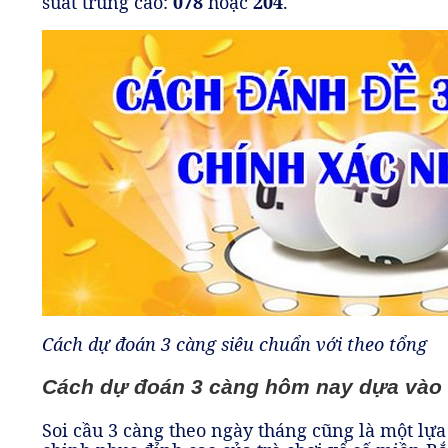
suất trúng cao:
078
hoặc
204
.
Cách dự đoán 3 càng siêu chuẩn với theo tổng
Cách dự đoán 3 càng hôm nay dựa vào
Soi cầu 3 càng theo ngày tháng cũng là một l