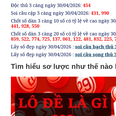
Độc thủ 3 càng ngày 30/04/2026:
454
Soi cầu cặp 3 càng ngày 30/04/2026:
431, 990
Chốt số dàn 3 càng 10 số có tỷ lệ về cao ngày 30
441, 928, 550
Chốt số dàn 3 càng 20 số có tỷ lệ về cao ngày 30
859, 522, 774, 725, 137, 061, 122, 481, 832, 225, 
Lấy số đẹp ngày 30/04/2026 :
soi cầu bạch thủ 
Lấy số đẹp ngày 30/04/2026 :
soi cầu song thủ 
Tìm hiểu sơ lược như thế nào 