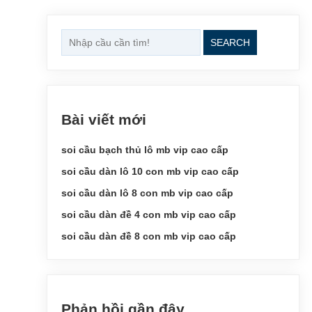
SEARCH
Bài viết mới
soi cầu bạch thủ lô mb vip cao cấp
soi cầu dàn lô 10 con mb vip cao cấp
soi cầu dàn lô 8 con mb vip cao cấp
soi cầu dàn đề 4 con mb vip cao cấp
soi cầu dàn đề 8 con mb vip cao cấp
Phản hồi gần đây