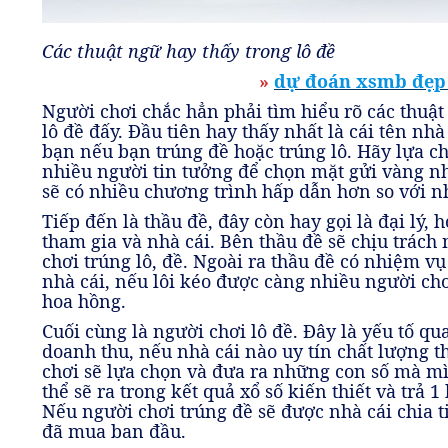
Các thuật ngữ hay thấy trong lô đề
»
dự đoán xsmb đẹp
Người chơi chắc hẳn phải tìm hiểu rõ các thuật
lô đề đấy. Đầu tiên hay thấy nhất là cái tên nhà
bạn nếu bạn trúng đề hoặc trúng lô. Hãy lựa ch
nhiều người tin tưởng để chọn mặt gửi vàng nh
sẽ có nhiều chương trình hấp dẫn hơn so với nh
Tiếp đến là thầu đề, đây còn hay gọi là đại lý,
tham gia và nhà cái. Bên thầu đề sẽ chịu trác
chơi trúng lô, đề. Ngoài ra thầu đề có nhiệm v
nhà cái, nếu lôi kéo được càng nhiều người ch
hoa hồng.
Cuối cùng là người chơi lô đề. Đây là yếu tố 
doanh thu, nếu nhà cái nào uy tín chất lượng t
chơi sẽ lựa chọn và đưa ra những con số mà m
thể sẽ ra trong kết quả xổ số kiến thiết và trả
Nếu người chơi trúng đề sẽ được nhà cái chia t
đã mua ban đầu.