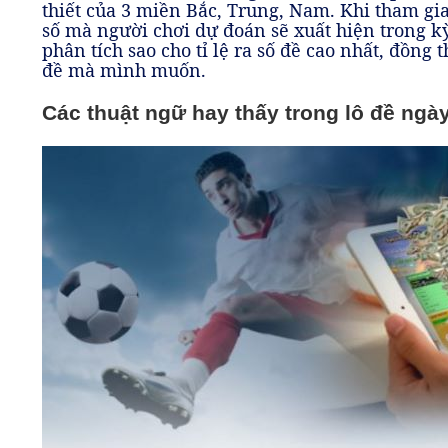
thiết của 3 miền Bắc, Trung, Nam. Khi tham gia
số mà người chơi dự đoán sẽ xuất hiện trong kỳ 
phân tích sao cho tỉ lệ ra số đề cao nhất, đồng
đề mà mình muốn.
Các thuật ngữ hay thấy trong lô đề ngà