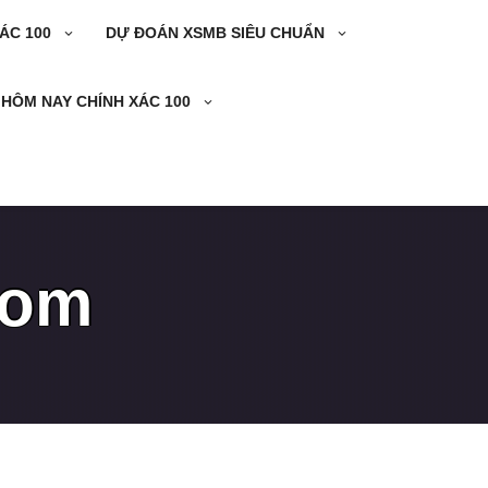
ÁC 100
DỰ ĐOÁN XSMB SIÊU CHUẨN
HÔM NAY CHÍNH XÁC 100
o
m