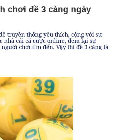
h chơi đề 3 càng ngày
đề truyền thống yêu thích, cộng với sự
ác nhà cái cá cược online, đem lại sự
người chơi tìm đến. Vậy thì đề 3 càng là