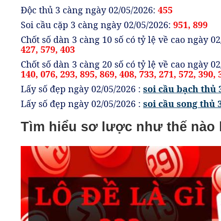
Độc thủ 3 càng ngày 02/05/2026:
455
Soi cầu cặp 3 càng ngày 02/05/2026:
951, 899
Chốt số dàn 3 càng 10 số có tỷ lệ về cao ngày 02
427, 579, 403
Chốt số dàn 3 càng 20 số có tỷ lệ về cao ngày 02
140, 076, 293, 895, 869, 408, 733, 271, 572, 390, 
Lấy số đẹp ngày 02/05/2026 :
soi cầu bạch thủ 
Lấy số đẹp ngày 02/05/2026 :
soi cầu song thủ 
Tìm hiểu sơ lược như thế nào 