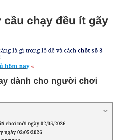
 cầu chạy đều ít gãy
càng là gì trong lô đề và cách
chốt số 3
!
hủ hôm nay
«
nay dành cho người chơi
ời chơi mới ngày 02/05/2026
y ngày 02/05/2026