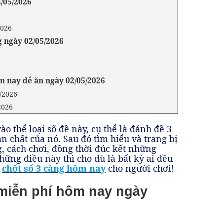
2/05/2026
2026
g ngày 02/05/2026
m nay dễ ăn ngày 02/05/2026
/2026
2026
o thể loại số đề này, cụ thể là đánh đề 3
 chất của nó. Sau đó tìm hiểu và trang bị
, cách chơi, đồng thời đúc kết những
ững điều này thì cho dù là bất kỳ ai đều
t
chốt số 3 càng hôm nay
cho người chơi!
 miễn phí hôm nay ngày