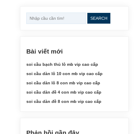
SEARCH
Bài viết mới
soi cầu bạch thủ lô mb vip cao cấp
soi cầu dàn lô 10 con mb vip cao cấp
soi cầu dàn lô 8 con mb vip cao cấp
soi cầu dàn đề 4 con mb vip cao cấp
soi cầu dàn đề 8 con mb vip cao cấp
Phản hồi gần đây