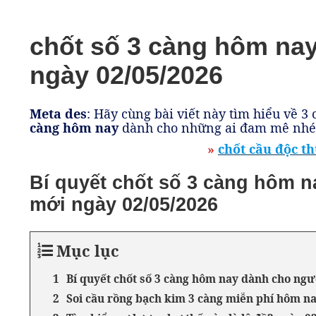
chốt số 3 càng hôm nay
ngày 02/05/2026
Meta des
: Hãy cùng bài viết này tìm hiểu về 3 
càng hôm nay
dành cho những ai đam mê nhé
»
chốt cầu độc t
Bí quyết chốt số 3 càng hôm 
mới ngày 02/05/2026
Mục lục
Bí quyết chốt số 3 càng hôm nay dành cho ngư
Soi cầu rồng bạch kim 3 càng miễn phí hôm na