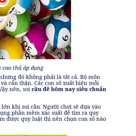
u cao thủ áp dụng
nhưng đó không phải là tất cả. Bộ môn
 và cẩn thận. Các con số xuất hiện mỗi
Vậy nên, soi
cầu đề hôm nay siêu chuẩn
to lớn khi soi cầu. Người chơi sẽ dựa vào
 dụng phần mềm xác suất để tìm ra quy
tìm được quy luật thì nên chọn con số nào