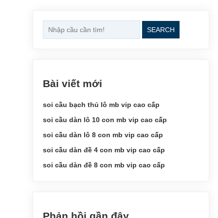
SEARCH
Bài viết mới
soi cầu bạch thủ lô mb vip cao cấp
soi cầu dàn lô 10 con mb vip cao cấp
soi cầu dàn lô 8 con mb vip cao cấp
soi cầu dàn đề 4 con mb vip cao cấp
soi cầu dàn đề 8 con mb vip cao cấp
Phản hồi gần đây