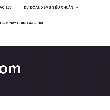
ÁC 100
DỰ ĐOÁN XSMB SIÊU CHUẨN
HÔM NAY CHÍNH XÁC 100
o
m