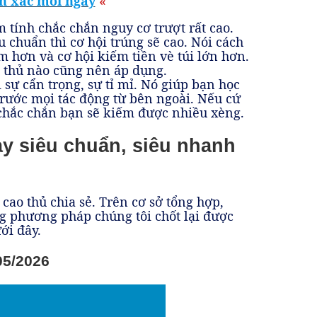
h xác mỗi ngày
«
m tính chắc chắn nguy cơ trượt rất cao.
 chuẩn thì cơ hội trúng sẽ cao. Nói cách
m hơn và cơ hội kiếm tiền vè túi lớn hơn.
c thủ nào cũng nên áp dụng.
 sự cẩn trọng, sự tỉ mỉ. Nó giúp bạn học
 trước mọi tác động từ bên ngoài. Nếu cứ
chắc chắn bạn sẽ kiếm được nhiều xèng.
y siêu chuẩn, siêu nhanh
 cao thủ chia sẻ. Trên cơ sở tổng hợp,
g phương pháp chúng tôi chốt lại được
ới đây.
05/2026