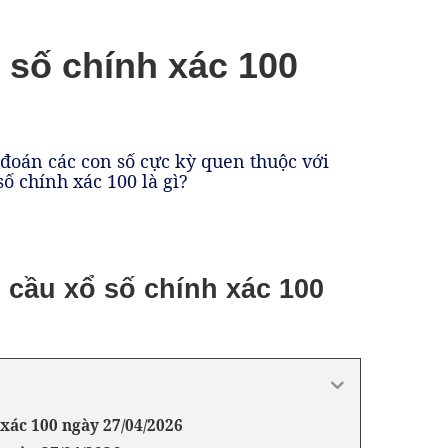
 số chính xác 100
 đoán các con số cực kỳ quen thuộc với
số chính xác 100 là gì?
i cầu xổ số chính xác 100
h xác 100 ngày 27/04/2026