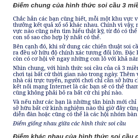
Điểm chung của hình thức soi cầu 3 mi
Chắc hẳn các bạn cũng biết, mỗi một khu vực 
thưởng kết quả xổ số khác nhau. Chính vì vậy, n
vực nào cũng nên tìm hiểu thật kỹ, từ đó có th
con số sao cho hợp lý nhất có thể.
Bên cạnh đó, khi sử dung các chiến thuật soi c
ra đều sở hữu độ chính xác tương đối lớn. Đặc
còn có cơ hội về ngay những con lô với khả năng
Nhìn chung, với hình thức soi cầu của cả 3 miề
chơi tại bất cứ thời gian nào trong ngày. Thêm v
nhà cái trực tuyến, người chơi chỉ cần sở hữu 
kết nối mạng Internet là các bạn sẽ có thể tham
cũng không phải bỏ ra bất cứ chi phí nào.
Và nếu như các bạn là những tân binh mới chỉ 
sở hữu bất cứ kinh nghiệm nào thì giờ đây cũng
diễn đàn hoặc cũng có thể là các hội nhóm bàn 
Điểm giống nhau giữa các hình thức soi cầu
Điểm khác nhau của hình thức soi cầu