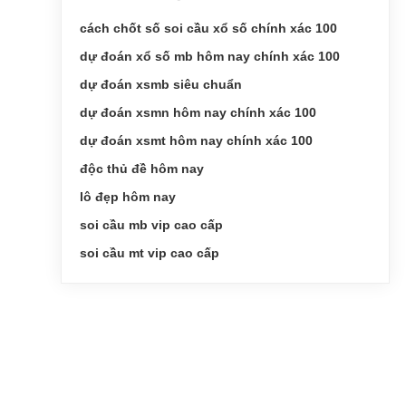
cách chốt số soi cầu xổ số chính xác 100
dự đoán xổ số mb hôm nay chính xác 100
dự đoán xsmb siêu chuẩn
dự đoán xsmn hôm nay chính xác 100
dự đoán xsmt hôm nay chính xác 100
độc thủ đề hôm nay
lô đẹp hôm nay
soi cầu mb vip cao cấp
soi cầu mt vip cao cấp