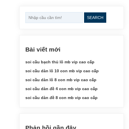
SEARCH
Bài viết mới
soi cầu bạch thủ lô mb vip cao cấp
soi cầu dàn lô 10 con mb vip cao cấp
soi cầu dàn lô 8 con mb vip cao cấp
soi cầu dàn đề 4 con mb vip cao cấp
soi cầu dàn đề 8 con mb vip cao cấp
Phản hồi gần đây