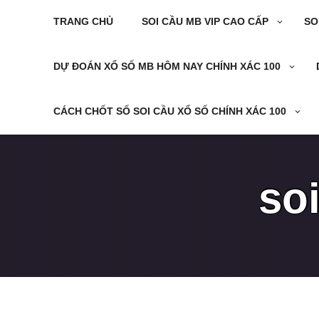
Skip
to
TRANG CHỦ
SOI CẦU MB VIP CAO CẤP
SO
content
DỰ ĐOÁN XỔ SỐ MB HÔM NAY CHÍNH XÁC 100
CÁCH CHỐT SỐ SOI CẦU XỔ SỐ CHÍNH XÁC 100
s
o