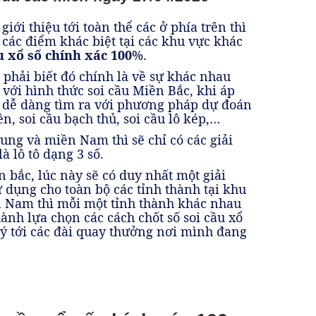
i thiệu tới toàn thể các ở phía trên thì
các điểm khác biệt tại các khu vực khác
u xổ số chính xác 100
%.
 phải biết đó chính là về sự khác nhau
 với hình thức soi cầu Miền Bắc, khi áp
sẽ dễ dàng tìm ra với phương pháp dự đoán
iên, soi cầu bạch thủ, soi cầu lô kép,…
rung và miền Nam thì sẽ chỉ có các giải
là lô tô dạng 3 số.
n bắc, lúc này sẽ có duy nhất một giải
 dụng cho toàn bộ các tỉnh thành tại khu
n Nam thì mỗi một tỉnh thành khác nhau
hành lựa chọn các cách chốt số soi cầu xổ
 ý tới các đài quay thưởng nơi mình đang