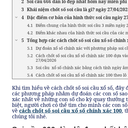
Soi cầu 666 dàn lô đẹp nhất hôm nay miễn phí
Khái niệm chốt số soi cầu là gì? ngày 27/04/20
Đặc điểm cơ bản của hình thức soi cầu ngày 2
Điểm chung của hình thức soi cầu 3 miền ngày 
Điểm khác nhau của hình thức soi cầu của các 
Tổng hợp các cách chốt số soi cầu xổ số chính
Dự đoán xổ số chính xác với phương pháp soi c
Cách chốt số soi cầu xổ số chính xác 100 dựa vào
27/04/2026
Soi cầu xổ số chính xác bằng cách tính ngày â
Cách chốt số soi cầu xổ số chính xác 100 theo lô
Khi tìm hiểu về cách chốt số soi cầu xổ số, đây
các phương pháp nhằm dự đoán các con số sao 
xác nhất về những con số cho kỳ quay thưởng 
biệt, người chơi có thể tìm cho mình các con s
về
cách chốt số soi cầu xổ số chính xác 100
, 
chúng tôi nhé.