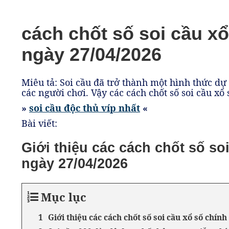
cách chốt số soi cầu xổ
ngày 27/04/2026
Miêu tả: Soi cầu đã trở thành một hình thức dự
các người chơi. Vậy các cách chốt số soi cầu xổ 
»
soi cầu độc thủ víp nhất
«
Bài viết:
Giới thiệu các cách chốt số so
ngày 27/04/2026
Mục lục
Giới thiệu các cách chốt số soi cầu xổ số chín